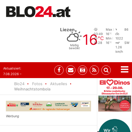
Liezen
Max :
86
16
°C
03:49
16
°C
Min :
1022
°C
18:28
16
SW
Mäßig
1.26
bewölkt
km/h
Aktualisiert:
7.08.2026 –
09:05
Blo24
Fotos
Aktuelles
Weihnachtstombola