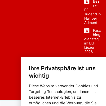
Bezi
rk-
FF-
Jugend in
Hall bei
Admont
Fasc
hing
dienstag
im ELI-
Liezen
2026
Fasc
hing
Ihre Privatsphäre ist uns
sumzug
2026
wichtig
Weissenb
ach in
Liezen
Diese Website verwendet Cookies und
Targeting Technologien, um Ihnen ein
besseres Internet-Erlebnis zu
ermöglichen und die Werbung, die Sie