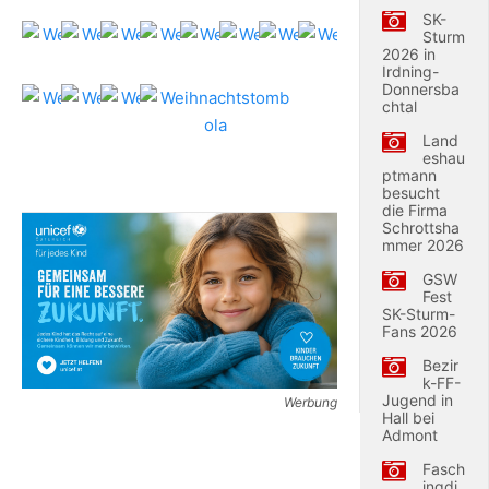
SK-
Sturm
2026 in
Irdning-
Donnersba
chtal
Land
eshau
ptmann
besucht
die Firma
Schrottsha
mmer 2026
GSW
Fest
SK-Sturm-
Fans 2026
Bezir
k-FF-
Jugend in
Werbung
Hall bei
Admont
Fasch
ingdi