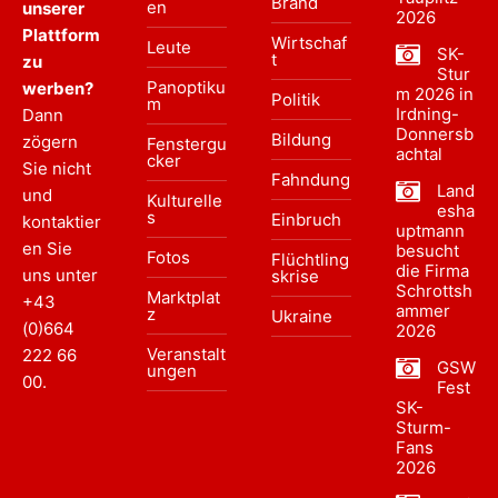
Brand
en
unserer
2026
Plattform
Wirtschaf
Leute
SK-
t
zu
Stur
Panoptiku
werben?
m 2026 in
Politik
m
Irdning-
Dann
Donnersb
Bildung
zögern
Fenstergu
achtal
cker
Sie nicht
Fahndung
Land
und
Kulturelle
esha
s
Einbruch
kontaktier
uptmann
en Sie
besucht
Fotos
Flüchtling
die Firma
uns unter
skrise
Schrottsh
Marktplat
+43
ammer
z
Ukraine
(0)664
2026
Veranstalt
222 66
GSW
ungen
00
.
Fest
SK-
Sturm-
Fans
2026