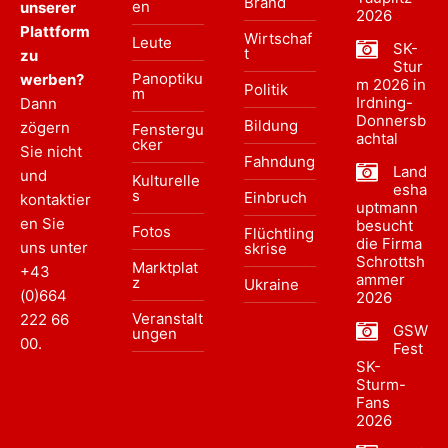
Brand
en
unserer
2026
Plattform
Wirtschaf
Leute
SK-
t
zu
Stur
Panoptiku
werben?
m 2026 in
Politik
m
Irdning-
Dann
Donnersb
Bildung
zögern
Fenstergu
achtal
cker
Sie nicht
Fahndung
Land
und
Kulturelle
esha
s
Einbruch
kontaktier
uptmann
en Sie
besucht
Fotos
Flüchtling
die Firma
uns unter
skrise
Schrottsh
Marktplat
+43
ammer
z
Ukraine
(0)664
2026
Veranstalt
222 66
GSW
ungen
00
.
Fest
SK-
Sturm-
Fans
2026