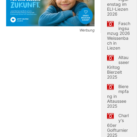
enstag im
ELI-Liezen
2026
Fasch
ingsu
Werbung
mzug 2026
Weissenba
ch in
Liezen
Altau
sseer
Kiritog
Bierzelt
2025
Biere
mpfa
ng in
Altaussee
2025
Charl
y's
60er
Golfturnier
2025