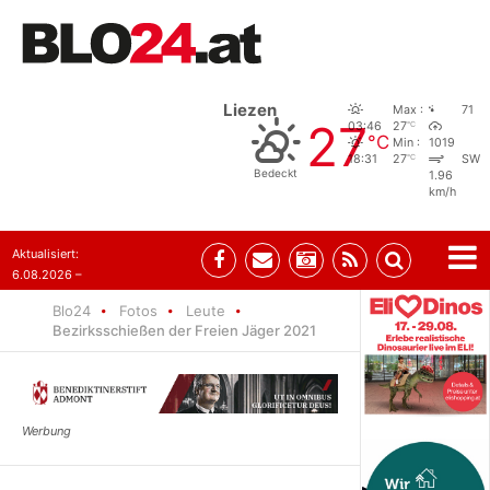
Liezen
Max :
71
27
°C
03:46
27
°C
Min :
1019
°C
18:31
27
SW
Bedeckt
1.96
km/h
Aktualisiert:
6.08.2026 –
10:52
Blo24
Fotos
Leute
Bezirksschießen der Freien Jäger 2021