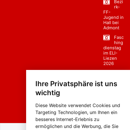
Bezi
rk-
FF-
Jugend in
Hall bei
Admont
Fasc
hing
dienstag
im ELI-
Liezen
2026
Fasc
hing
Ihre Privatsphäre ist uns
sumzug
2026
wichtig
Weissenb
ach in
Liezen
Diese Website verwendet Cookies und
Targeting Technologien, um Ihnen ein
besseres Internet-Erlebnis zu
ermöglichen und die Werbung, die Sie