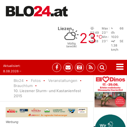
Liezen
Max :
66
23
°C
03:49
23
°C
Min :
1020
°C
18:28
23
SE
Mäßig
1.38
bewölkt
km/h
Aktualisiert:
8.08.2026 –
07:35
Blo24
Fotos
Veranstaltungen
Brauchtum
10. Liezener Sturm- und Kastanienfest
2015