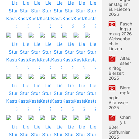
enstag im
ELI-Liezen
2026
Fasch
ingsu
mzug 2026
Weissenba
ch in
Liezen
Altau
sseer
Kiritog
Bierzelt
2025
Biere
mpfa
ng in
Altaussee
2025
Charl
y's
60er
Golfturnier
2025