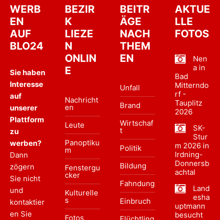
WERB
BEZIR
BEITR
AKTUE
EN
K
ÄGE
LLE
AUF
LIEZE
NACH
FOTOS
BLO24
N
THEM
ONLIN
EN
Nen
a in
E
Sie haben
Bad
Interesse
Mitterndo
Unfall
rf -
auf
Nachricht
Tauplitz
Brand
en
unserer
2026
Plattform
Wirtschaf
Leute
SK-
t
zu
Stur
Panoptiku
werben?
m 2026 in
Politik
m
Irdning-
Dann
Donnersb
Bildung
zögern
Fenstergu
achtal
cker
Sie nicht
Fahndung
Land
und
Kulturelle
esha
s
Einbruch
kontaktier
uptmann
en Sie
besucht
Fotos
Flüchtling