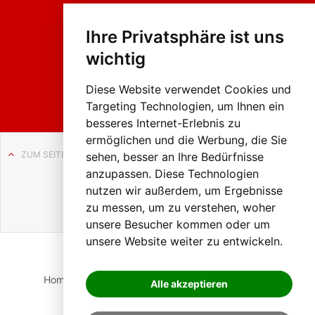
Fasc
hing
Ihre Privatsphäre ist uns
sumzug
2026
wichtig
Weissenb
ach in
Liezen
Diese Website verwendet Cookies und
Targeting Technologien, um Ihnen ein
besseres Internet-Erlebnis zu
ermöglichen und die Werbung, die Sie
ZUM SEITENANFANG
sehen, besser an Ihre Bedürfnisse
anzupassen. Diese Technologien
Auf BLO24.at werben?
nutzen wir außerdem, um Ergebnisse
+43 (0)664 2226600
zu messen, um zu verstehen, woher
unsere Besucher kommen oder um
unsere Website weiter zu entwickeln.
Home
Suche
Login
Impressum
Datenschutz
Alle akzeptieren
Kontakt