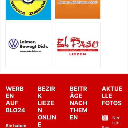
WERB
BEZIR
BEITR
AKTUE
EN
K
ÄGE
LLE
AUF
LIEZE
NACH
FOTOS
BLO24
N
THEM
ONLIN
EN
Nen
a in
E
Sie haben
Bad