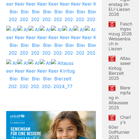
enstag im
ELI-Liezen
2026
Fasch
ingsu
mzug 2026
Weissenba
ch in
Liezen
Altau
sseer
Kiritog
Bierzelt
2025
Biere
mpfa
ng in
Altaussee
2025
Charl
y's
60er
Golfturnier
2025