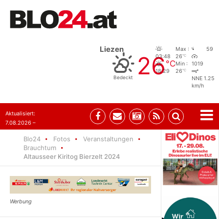
Liezen
Max :
59
26
°C
03:48
26
°C
Min :
1019
°C
18:29
26
Bedeckt
NNE 1.25
km/h
Aktualisiert:
7.08.2026 –
09:05
Blo24
Fotos
Veranstaltungen
Brauchtum
Altausseer Kiritog Bierzelt 2024