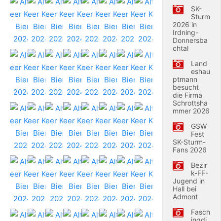
SK-
Sturm
2026 in
Irdning-
Donnersba
chtal
Land
eshau
ptmann
besucht
die Firma
Schrottsha
mmer 2026
GSW
Fest
SK-Sturm-
Fans 2026
Bezir
k-FF-
Jugend in
Hall bei
Admont
Fasch
ingdi