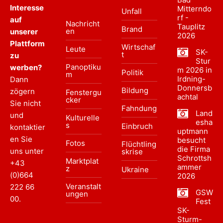
Interesse
Mitterndo
Unfall
rf -
auf
Nachricht
Tauplitz
Brand
en
unserer
2026
Plattform
Wirtschaf
Leute
SK-
t
zu
Stur
Panoptiku
werben?
m 2026 in
Politik
m
Irdning-
Dann
Donnersb
Bildung
zögern
Fenstergu
achtal
cker
Sie nicht
Fahndung
Land
und
Kulturelle
esha
s
Einbruch
kontaktier
uptmann
en Sie
besucht
Fotos
Flüchtling
die Firma
uns unter
skrise
Schrottsh
Marktplat
+43
ammer
z
Ukraine
(0)664
2026
Veranstalt
222 66
GSW
ungen
00
.
Fest
SK-
Sturm-