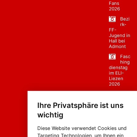
Fans
2026
Bezi
rk-
FF-
Jugend in
Hall bei
Admont
Fasc
hing
dienstag
im ELI-
Liezen
2026
Fasc
hing
Ihre Privatsphäre ist uns
sumzug
2026
wichtig
Weissenb
ach in
Liezen
Diese Website verwendet Cookies und
Targeting Technologien, um Ihnen ein