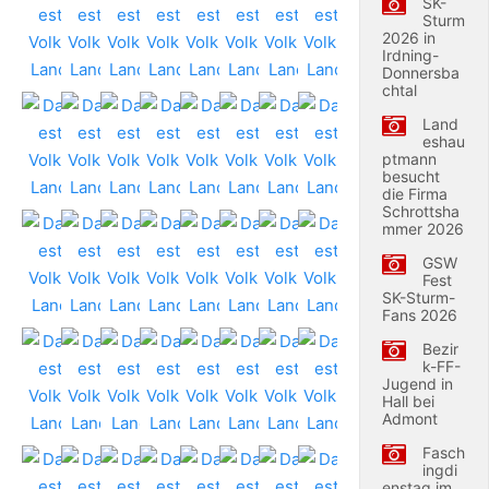
SK-
Sturm
2026 in
Irdning-
Donnersba
chtal
Land
eshau
ptmann
besucht
die Firma
Schrottsha
mmer 2026
GSW
Fest
SK-Sturm-
Fans 2026
Bezir
k-FF-
Jugend in
Hall bei
Admont
Fasch
ingdi
enstag im