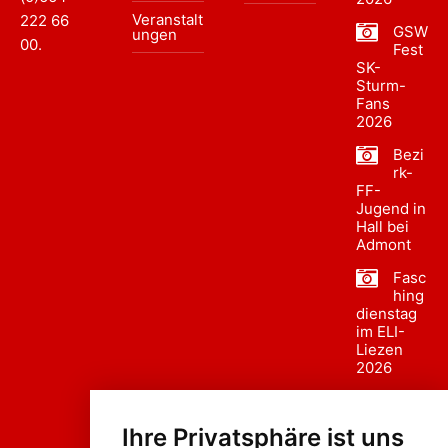
Veranstalt
222 66
GSW
ungen
00
.
Fest
SK-
Sturm-
Fans
2026
Bezi
rk-
FF-
Jugend in
Hall bei
Admont
Fasc
hing
dienstag
im ELI-
Liezen
2026
Fasc
hing
Ihre Privatsphäre ist uns
sumzug