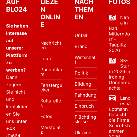
AUF
LIEZE
NACH
FOTOS
BLO24
N
THEM
ONLIN
EN
Nen
a in
E
Sie haben
Bad
Interesse
Mitterndo
Unfall
rf -
auf
Nachricht
Tauplitz
Brand
en
unserer
2026
Plattform
Wirtschaf
Leute
SK-
t
zu
Stur
Panoptiku
werben?
m 2026 in
Politik
m
Irdning-
Dann
Donnersb
Bildung
zögern
Fenstergu
achtal
cker
Sie nicht
Fahndung
Land
und
Kulturelle
esha
s
Einbruch
kontaktier
uptmann
en Sie
besucht
Fotos
Flüchtling
die Firma
uns unter
skrise
Schrottsh
Marktplat
+43
ammer
z
Ukraine
(0)664
2026