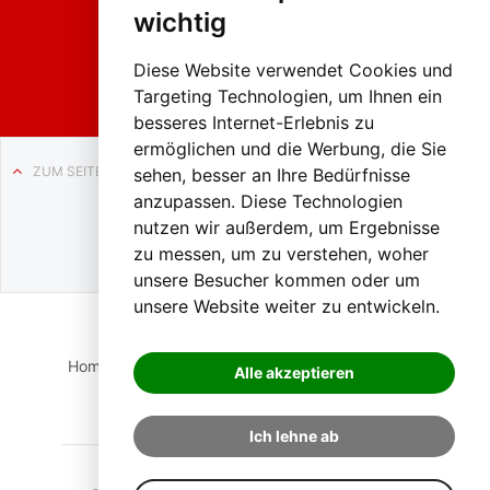
2026
wichtig
Weissenb
ach in
Liezen
Diese Website verwendet Cookies und
Targeting Technologien, um Ihnen ein
besseres Internet-Erlebnis zu
ermöglichen und die Werbung, die Sie
ZUM SEITENANFANG
sehen, besser an Ihre Bedürfnisse
anzupassen. Diese Technologien
Auf BLO24.at werben?
nutzen wir außerdem, um Ergebnisse
+43 (0)664 2226600
zu messen, um zu verstehen, woher
unsere Besucher kommen oder um
unsere Website weiter zu entwickeln.
Home
Suche
Login
Impressum
Datenschutz
Alle akzeptieren
Kontakt
Ich lehne ab