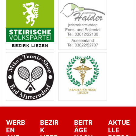
WERB
BEZIR
BEITR
AKTUE
EN
K
ÄGE
LLE