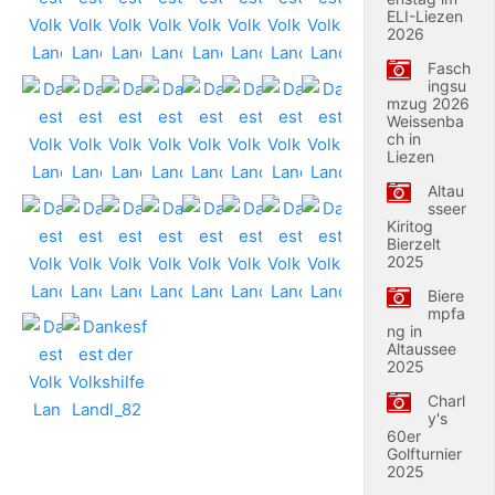
ELI-Liezen
2026
Fasch
ingsu
mzug 2026
Weissenba
ch in
Liezen
Altau
sseer
Kiritog
Bierzelt
2025
Biere
mpfa
ng in
Altaussee
2025
Charl
y's
60er
Golfturnier
2025