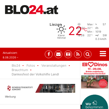
Liezen
Max :
57
22
°C
03:50
22
°C
Min :
1019
°C
Klarer
18:26
22
SW
Himmel
0.3 km/h
Aktualisiert:
8.08.2026 –
07:35
Blo24
Fotos
Veranstaltungen
Brauchtum
Dankesfest der Volkshilfe Landl