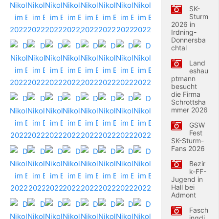
SK-
Sturm
2026 in
Irdning-
Donnersba
chtal
Land
eshau
ptmann
besucht
die Firma
Schrottsha
mmer 2026
GSW
Fest
SK-Sturm-
Fans 2026
Bezir
k-FF-
Jugend in
Hall bei
Admont
Fasch
ingdi