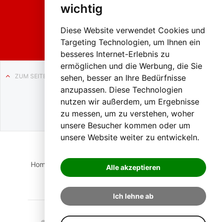
2026
wichtig
Weissenb
ach in
Liezen
Diese Website verwendet Cookies und
Targeting Technologien, um Ihnen ein
besseres Internet-Erlebnis zu
ermöglichen und die Werbung, die Sie
ZUM SEITENANFANG
sehen, besser an Ihre Bedürfnisse
anzupassen. Diese Technologien
Auf BLO24.at werben?
nutzen wir außerdem, um Ergebnisse
+43 (0)664 2226600
zu messen, um zu verstehen, woher
unsere Besucher kommen oder um
unsere Website weiter zu entwickeln.
Home
Suche
Login
Impressum
Datenschutz
Alle akzeptieren
Kontakt
Ich lehne ab