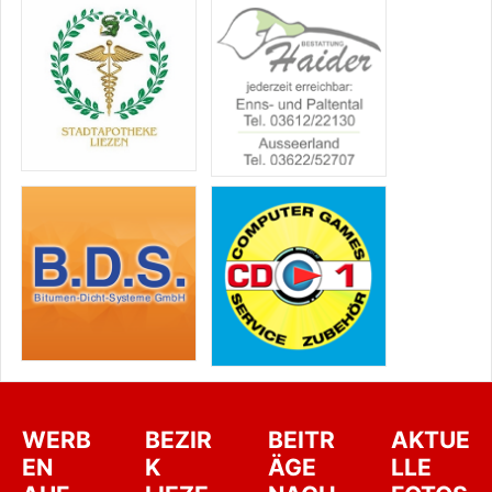
WERB
BEZIR
BEITR
AKTUE
EN
K
ÄGE
LLE