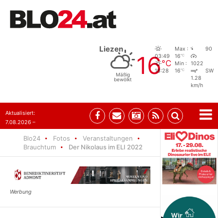
Liezen
Max :
90
16
°C
03:49
16
°C
Min :
1022
°C
18:28
16
SW
Mäßig
1.28
bewölkt
km/h
Aktualisiert:
7.08.2026 –
09:05
Blo24
Fotos
Veranstaltungen
Brauchtum
Der Nikolaus im ELI 2022