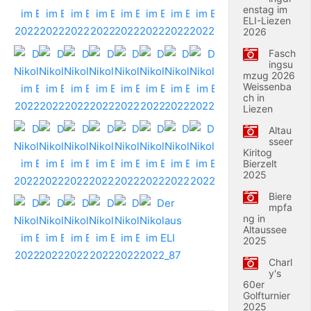
enstag im
ELI-Liezen
2026
Fasch
ingsu
mzug 2026
Weissenba
ch in
Liezen
Altau
sseer
Kiritog
Bierzelt
2025
Biere
mpfa
ng in
Altaussee
2025
Charl
y's
60er
Golfturnier
2025