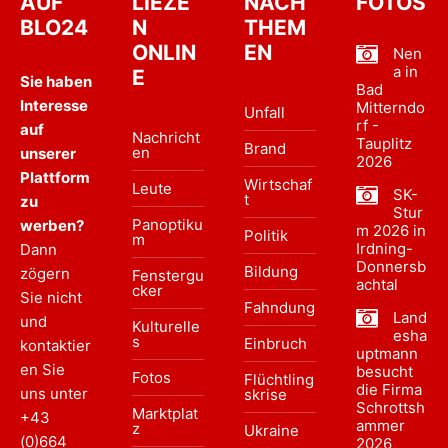
AUF
LIEZE
NACH
FOTOS
BLO24
N
THEM
ONLIN
EN
Nen
a in
E
Sie haben
Bad
Interesse
Mitterndo
Unfall
rf -
auf
Nachricht
Tauplitz
Brand
en
unserer
2026
Plattform
Wirtschaf
Leute
SK-
t
zu
Stur
Panoptiku
werben?
m 2026 in
Politik
m
Irdning-
Dann
Donnersb
Bildung
zögern
Fenstergu
achtal
cker
Sie nicht
Fahndung
Land
und
Kulturelle
esha
s
Einbruch
kontaktier
uptmann
en Sie
besucht
Fotos
Flüchtling
die Firma
uns unter
skrise
Schrottsh
Marktplat
+43
ammer
z
Ukraine
(0)664
2026