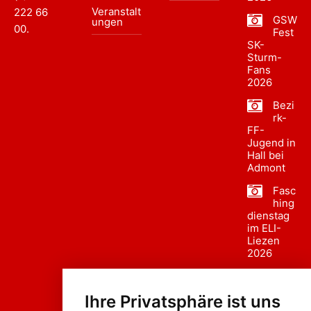
Veranstalt
222 66
GSW
ungen
00
.
Fest
SK-
Sturm-
Fans
2026
Bezi
rk-
FF-
Jugend in
Hall bei
Admont
Fasc
hing
dienstag
im ELI-
Liezen
2026
Fasc
hing
Ihre Privatsphäre ist uns
sumzug