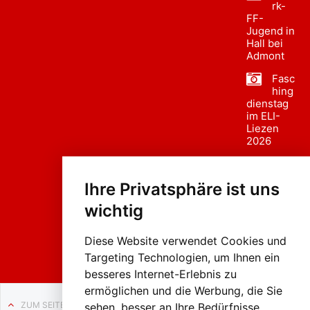
rk-
FF-
Jugend in
Hall bei
Admont
Fasc
hing
dienstag
im ELI-
Liezen
2026
Fasc
hing
Ihre Privatsphäre ist uns
sumzug
2026
wichtig
Weissenb
ach in
Liezen
Diese Website verwendet Cookies und
Targeting Technologien, um Ihnen ein
besseres Internet-Erlebnis zu
ermöglichen und die Werbung, die Sie
ZUM SEITENANFANG
sehen, besser an Ihre Bedürfnisse