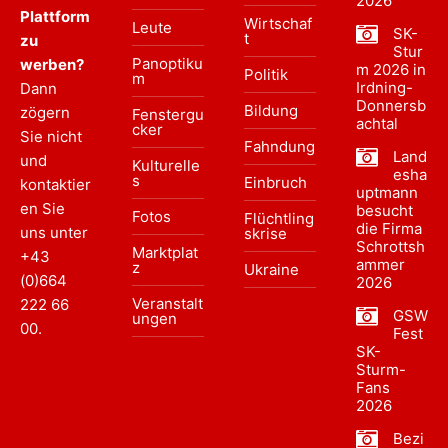
2026
Plattform
Wirtschaf
Leute
SK-
t
zu
Stur
Panoptiku
werben?
m 2026 in
Politik
m
Irdning-
Dann
Donnersb
Bildung
zögern
Fenstergu
achtal
cker
Sie nicht
Fahndung
Land
und
Kulturelle
esha
s
Einbruch
kontaktier
uptmann
en Sie
besucht
Fotos
Flüchtling
die Firma
uns unter
skrise
Schrottsh
Marktplat
+43
ammer
z
Ukraine
(0)664
2026
Veranstalt
222 66
GSW
ungen
00
.
Fest
SK-
Sturm-
Fans
2026
Bezi