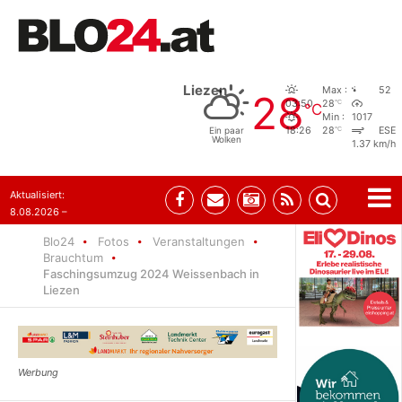
Liezen
Max :
52
28
°C
03:50
28
°C
Min :
1017
°C
Ein paar
18:26
28
ESE
Wolken
1.37 km/h
Aktualisiert:
8.08.2026 –
07:35
Blo24
Fotos
Veranstaltungen
Brauchtum
Faschingsumzug 2024 Weissenbach in
Liezen