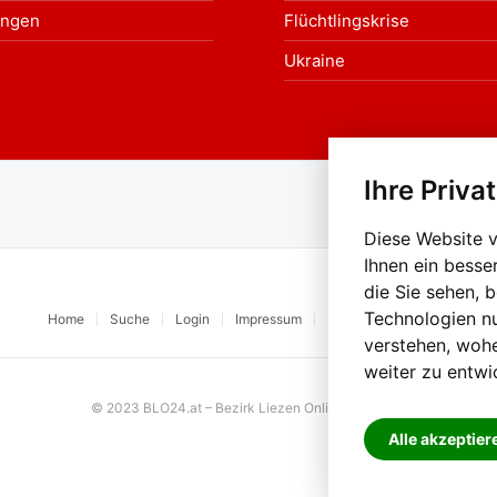
ungen
Flüchtlingskrise
Ukraine
Ihre Priva
Au
Diese Website 
Ihnen ein besse
die Sie sehen, 
Technologien n
Home
Suche
Login
Impressum
Datenschutz
Kontakt
verstehen, woh
weiter zu entwi
© 2023 BLO24.at – Bezirk Liezen Online |
Cookies
Alle akzeptier