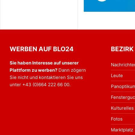
WERBEN AUF BLO24
BEZIRK
Sie haben Interesse auf unserer
Nachrichte
Plattform zu werben?
Dann zögern
Leute
Sie nicht und kontaktieren Sie uns
unter
+43 (0)664 222 66 00
.
Panoptiku
Fensterguc
Kulturelles
Fotos
Marktplatz