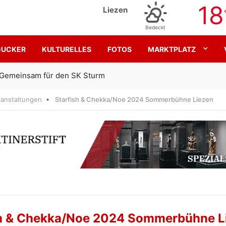
18
Liezen
Bedeckt
GUCKER
KULTURELLES
FOTOS
MARKTPLATZ
Gemeinsam für den SK Sturm
ranstaltungen
Starfish & Chekka/Noe 2024 Sommerbühne Liezen
sh & Chekka/Noe 2024 Sommerbühne L