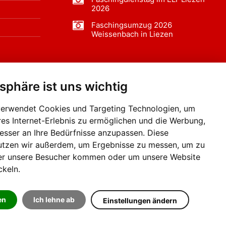
2026
Faschingsumzug 2026
Weissenbach in Liezen
tsphäre ist uns wichtig
f BLO24.at werben?
+43 (0)664 2226600
verwendet Cookies und Targeting Technologien, um
res Internet-Erlebnis zu ermöglichen und die Werbung,
besser an Ihre Bedürfnisse anzupassen. Diese
utzen wir außerdem, um Ergebnisse zu messen, um zu
er unsere Besucher kommen oder um unsere Website
ckeln.
en
Ich lehne ab
Einstellungen ändern