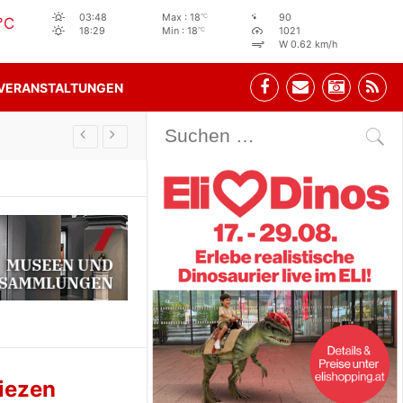
°C
03:48
Max : 18
90
°C
°C
18:29
Min : 18
1021
W 0.62 km/h
VERANSTALTUNGEN
Stehbeisl Stainach Öffnungszeiten
iezen