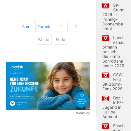
SK-
Sturm
2026 in
Irdning-
Donnersba
Start
Zurück
1
2
chtal
Land
Weiter
Ende
eshau
ptmann
besucht
die Firma
Schrottsha
mmer 2026
GSW
Fest
SK-Sturm-
Fans 2026
Bezir
k-FF-
Jugend in
Hall bei
Werbung
Admont
Fasch
ingdi