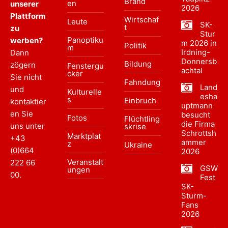
Brand
en
unserer
2026
Plattform
Wirtschaf
Leute
SK-
t
zu
Stur
Panoptiku
werben?
m 2026 in
Politik
m
Irdning-
Dann
Donnersb
Bildung
zögern
Fenstergu
achtal
cker
Sie nicht
Fahndung
Land
und
Kulturelle
esha
s
Einbruch
kontaktier
uptmann
en Sie
besucht
Fotos
Flüchtling
die Firma
uns unter
skrise
Schrottsh
Marktplat
+43
ammer
z
Ukraine
(0)664
2026
Veranstalt
222 66
GSW
ungen
00
.
Fest
SK-
Sturm-
Fans
2026