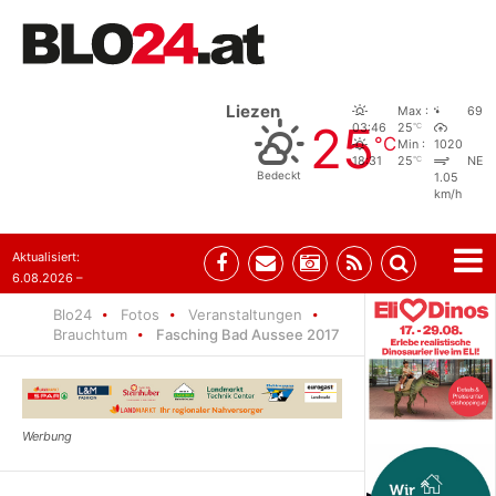
Liezen
Max :
69
25
°C
03:46
25
°C
Min :
1020
°C
18:31
25
NE
Bedeckt
1.05
km/h
Aktualisiert:
6.08.2026 –
08:29
Blo24
Fotos
Veranstaltungen
Brauchtum
Fasching Bad Aussee 2017