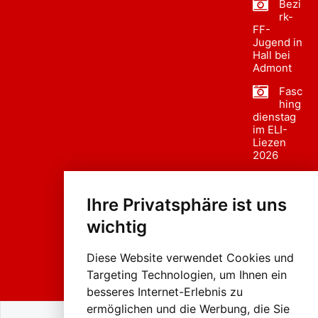
Bezi
rk-
FF-
Jugend in
Hall bei
Admont
Fasc
hing
dienstag
im ELI-
Liezen
2026
Fasc
hing
Ihre Privatsphäre ist uns
sumzug
2026
wichtig
Weissenb
ach in
Liezen
Diese Website verwendet Cookies und
Targeting Technologien, um Ihnen ein
besseres Internet-Erlebnis zu
ermöglichen und die Werbung, die Sie