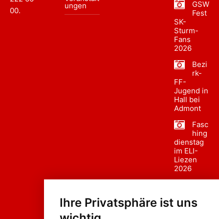
GSW
ungen
00
.
Fest
SK-
Sturm-
Fans
2026
Bezi
rk-
FF-
Jugend in
Hall bei
Admont
Fasc
hing
dienstag
im ELI-
Liezen
2026
Fasc
hing
Ihre Privatsphäre ist uns
sumzug
2026
wichtig