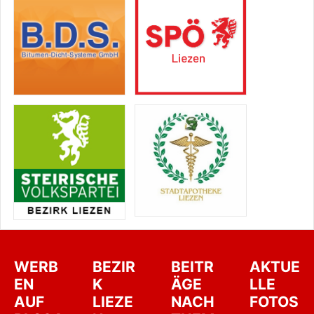
WERB
BEZIR
BEITR
AKTUE
EN
K
ÄGE
LLE
AUF
LIEZE
NACH
FOTOS