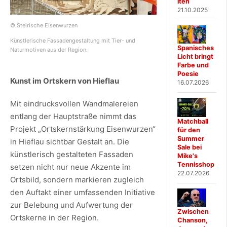
iten
21.10.2025
© Steirische Eisenwurzen
Künstlerische Fassadengestaltung mit Tier- und
Spanisches
Naturmotiven aus der Region.
Licht bringt
Farbe und
Poesie
Kunst im Ortskern von Hieflau
16.07.2026
Mit eindrucksvollen Wandmalereien
entlang der Hauptstraße nimmt das
Matchball
Projekt „Ortskernstärkung Eisenwurzen“
für den
Summer
in Hieflau sichtbar Gestalt an. Die
Sale bei
künstlerisch gestalteten Fassaden
Mike's
Tennisshop
setzen nicht nur neue Akzente im
22.07.2026
Ortsbild, sondern markieren zugleich
den Auftakt einer umfassenden Initiative
zur Belebung und Aufwertung der
Zwischen
Ortskerne in der Region.
Chanson,