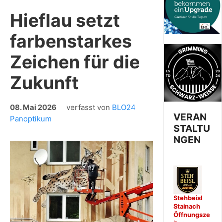
Hieflau setzt
farbenstarkes
Zeichen für die
Zukunft
08. Mai 2026
verfasst von
BLO24
VERAN
Panoptikum
STALTU
NGEN
Stehbeisl
Stainach
Öffnungsze