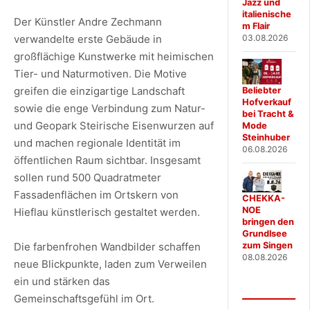
Jazz und
italienische
Der Künstler Andre Zechmann
m Flair
03.08.2026
verwandelte erste Gebäude in
großflächige Kunstwerke mit heimischen
Tier- und Naturmotiven. Die Motive
greifen die einzigartige Landschaft
Beliebter
Hofverkauf
sowie die enge Verbindung zum Natur-
bei Tracht &
und Geopark Steirische Eisenwurzen auf
Mode
Steinhuber
und machen regionale Identität im
06.08.2026
öffentlichen Raum sichtbar. Insgesamt
sollen rund 500 Quadratmeter
Fassadenflächen im Ortskern von
CHEKKA-
NOE
Hieflau künstlerisch gestaltet werden.
bringen den
Grundlsee
Die farbenfrohen Wandbilder schaffen
zum Singen
08.08.2026
neue Blickpunkte, laden zum Verweilen
ein und stärken das
Gemeinschaftsgefühl im Ort.