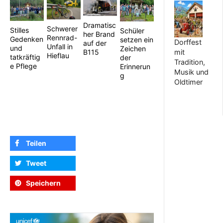
Dramatisc
Schwerer
Stilles
Schüler
her Brand
Rennrad-
Gedenken
setzen ein
Dorffest
auf der
Unfall in
und
Zeichen
B115
mit
Hieflau
tatkräftig
der
Tradition,
e Pflege
Erinnerun
Musik und
g
Oldtimer
Teilen
Tweet
Speichern