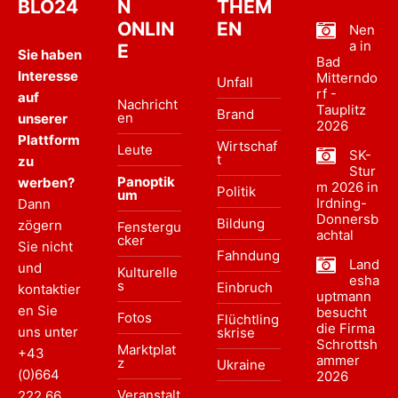
BLO24
N
THEM
ONLIN
EN
Nen
a in
E
Sie haben
Bad
Interesse
Mitterndo
Unfall
rf -
auf
Nachricht
Tauplitz
Brand
en
unserer
2026
Plattform
Wirtschaf
Leute
SK-
t
zu
Stur
Panoptik
werben?
m 2026 in
Politik
um
Irdning-
Dann
Donnersb
Bildung
zögern
Fenstergu
achtal
cker
Sie nicht
Fahndung
Land
und
Kulturelle
esha
s
Einbruch
kontaktier
uptmann
en Sie
besucht
Fotos
Flüchtling
die Firma
uns unter
skrise
Schrottsh
Marktplat
+43
ammer
z
Ukraine
(0)664
2026
Veranstalt
222 66