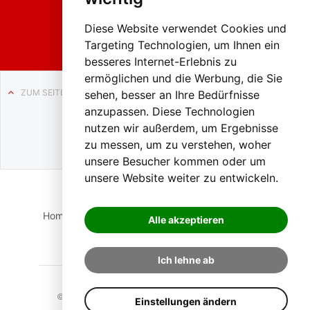
Weissenb
ach in
Liezen
Diese Website verwendet Cookies und
Targeting Technologien, um Ihnen ein
besseres Internet-Erlebnis zu
ermöglichen und die Werbung, die Sie
ZUM SEITENANFANG
sehen, besser an Ihre Bedürfnisse
anzupassen. Diese Technologien
Auf BLO24.at werben?
nutzen wir außerdem, um Ergebnisse
+43 (0)664 2226600
zu messen, um zu verstehen, woher
unsere Besucher kommen oder um
unsere Website weiter zu entwickeln.
Home
Suche
Login
Impressum
Datenschutz
Alle akzeptieren
Kontakt
Ich lehne ab
© 2023 BLO24.at – Bezirk Liezen Online |
Cookies
Einstellungen ändern