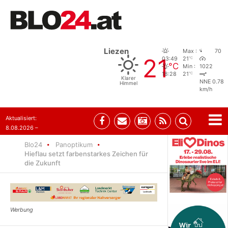
Liezen
Max :
70
21
°C
03:49
21
°C
Min :
1022
°C
18:28
21
Klarer
NNE 0.78
Himmel
km/h
Aktualisiert:
8.08.2026 –
07:35
Blo24
Panoptikum
Hieflau setzt farbenstarkes Zeichen für
die Zukunft