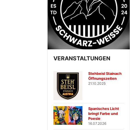
VERANSTALTUNGEN
Stehbeisl Stainach
Öffnungszeiten
21.10.2025
Spanisches Licht
bringt Farbe und
Poesie
16.07.2026