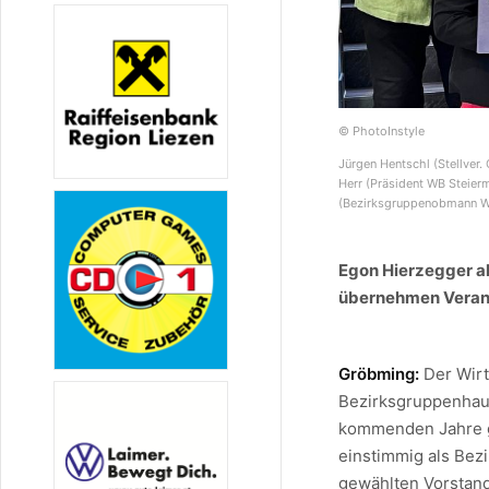
© PhotoInstyle
Jürgen Hentschl (Stellver.
Herr (Präsident WB Steier
(Bezirksgruppenobmann WB
Egon Hierzegger a
übernehmen Vera
Gröbming:
Der Wir
Bezirksgruppenhau
kommenden Jahre g
einstimmig als Bez
gewählten Vorstand