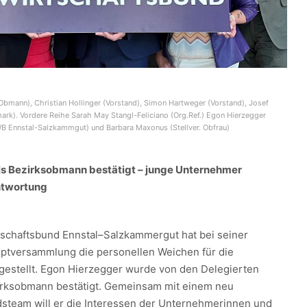
 Obmann), Christian Hollinger (Vorstand), Simon Hartweger (Vorstand), Josef
mark). Vordere Reihe Sarah May Stangl-Feliciano (Org.Ref.) Egon Hierzegger
 Ennstal-Salzkammgut) und Barbara Maxonus (Stellver. Obfrau)
ls Bezirksobmann bestätigt – junge Unternehmer
ntwortung
tschaftsbund Ennstal–Salzkammergut hat bei seiner
ptversammlung die personellen Weichen für die
estellt. Egon Hierzegger wurde von den Delegierten
irksobmann bestätigt. Gemeinsam mit einem neu
steam will er die Interessen der Unternehmerinnen und