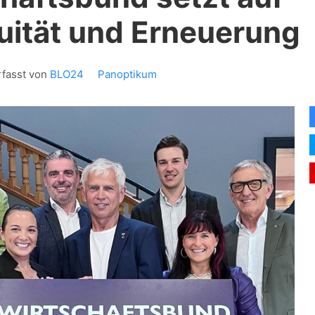
uität und Erneuerung
rfasst von
BLO24
Panoptikum