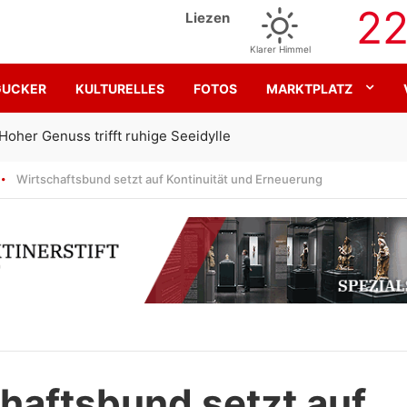
2
Liezen
Klarer Himmel
GUCKER
KULTURELLES
FOTOS
MARKTPLATZ
Gemeinsam für den SK Sturm
Wirtschaftsbund setzt auf Kontinuität und Erneuerung
haftsbund setzt auf