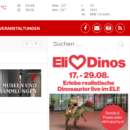
2
°C
03:48
Max : 22
73
°C
°C
18:29
Min : 22
1021
NNE 1.5 km/h
VERANSTALTUNGEN
Stehbeisl Stainach Öffnungszeiten