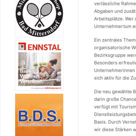
verlässliche Rahm
Abgaben und zusätz
Arbeitsplätze. Wer 
Unternehmertum er
Ein zentrales The
organisatorische W
Bezirksgruppe werd
Besonders erfreulic
Unternehmerinnen 
sich aktiv für die 
Die neu gewählte B
darin große Chance
verfügt mit Touris
Dienstleistungsbet
Basis. Durch Vern
wir diese Stärken 