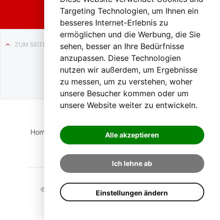
Targeting Technologien, um Ihnen ein
besseres Internet-Erlebnis zu
ermöglichen und die Werbung, die Sie
ZUM SEITENANFANG
sehen, besser an Ihre Bedürfnisse
anzupassen. Diese Technologien
Auf BLO24.at werben?
nutzen wir außerdem, um Ergebnisse
+43 (0)664 2226600
zu messen, um zu verstehen, woher
unsere Besucher kommen oder um
unsere Website weiter zu entwickeln.
Home
Suche
Login
Impressum
Datenschutz
Alle akzeptieren
Kontakt
Ich lehne ab
© 2023 BLO24.at – Bezirk Liezen Online |
Cookies
Einstellungen ändern