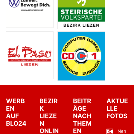
WERB
BEZIR
BEITR
AKTUE
EN
K
ÄGE
LLE
AUF
LIEZE
NACH
FOTOS
BLO24
N
THEM
ONLIN
EN
Nen