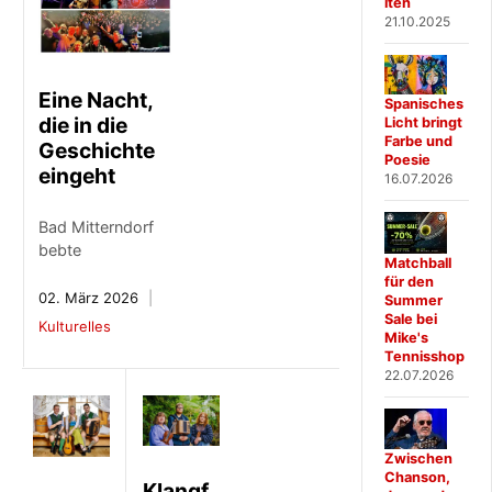
iten
21.10.2025
Eine Nacht,
Spanisches
die in die
Licht bringt
Farbe und
Geschichte
Poesie
eingeht
16.07.2026
Bad Mitterndorf
bebte
Matchball
für den
02. März 2026
Summer
Sale bei
Kulturelles
Mike's
Tennisshop
22.07.2026
Zwischen
Chanson,
Klangf