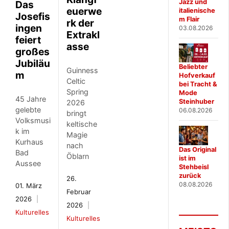
Jazz und
Das
euerwe
italienische
Josefis
m Flair
rk der
ingen
03.08.2026
Extrakl
feiert
asse
großes
Jubiläu
Beliebter
Guinness
m
Hofverkauf
Celtic
bei Tracht &
Spring
Mode
45 Jahre
Steinhuber
2026
gelebte
06.08.2026
bringt
Volksmusi
keltische
k im
Magie
Kurhaus
nach
Das Original
Bad
Öblarn
ist im
Aussee
Stehbeisl
zurück
26.
08.08.2026
01. März
Februar
2026
2026
Kulturelles
Kulturelles