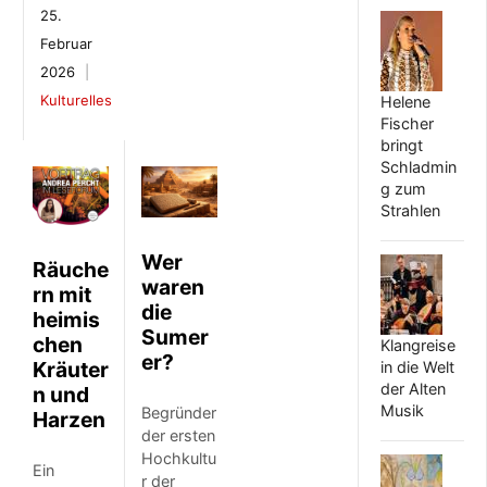
25.
Februar
2026
Kulturelles
Helene
Fischer
bringt
Schladmin
g zum
Strahlen
Wer
Räuche
waren
rn mit
die
heimis
Sumer
chen
Klangreise
er?
Kräuter
in die Welt
der Alten
n und
Musik
Begründer
Harzen
der ersten
Hochkultu
Ein
r der