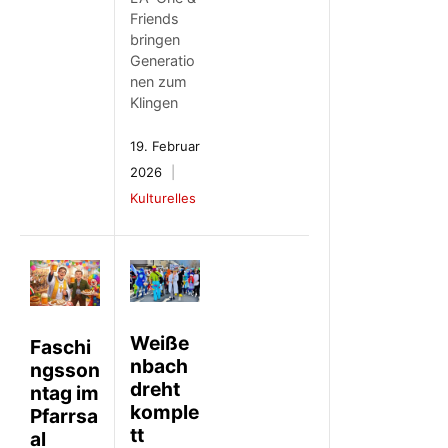
Friends
bringen
Generatio
nen zum
Klingen
19. Februar
2026
Kulturelles
Weiße
Faschi
nbach
ngsson
dreht
ntag im
komple
Pfarrsa
tt
al