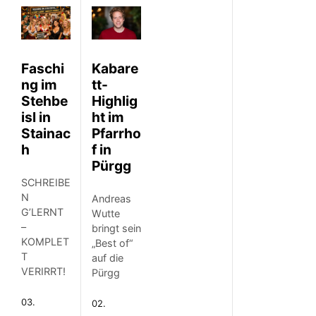
Faschi
Kabare
ng im
tt-
Stehbe
Highlig
isl in
ht im
Stainac
Pfarrho
h
f in
Pürgg
SCHREIBE
N
Andreas
G’LERNT
Wutte
–
bringt sein
KOMPLET
„Best of“
T
auf die
VERIRRT!
Pürgg
03.
02.