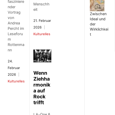
fasziniere
Menschh
nder
eit
Vortrag
Zwischen
von
Ideal und
21. Februar
Andrea
der
2026
Percht im
Wirklichkei
Leseforu
Kulturelles
t
m
Rottenma
nn
24.
Februar
Wenn
2026
Ziehha
Kulturelles
rmonik
a auf
Rock
trifft
LA-One &