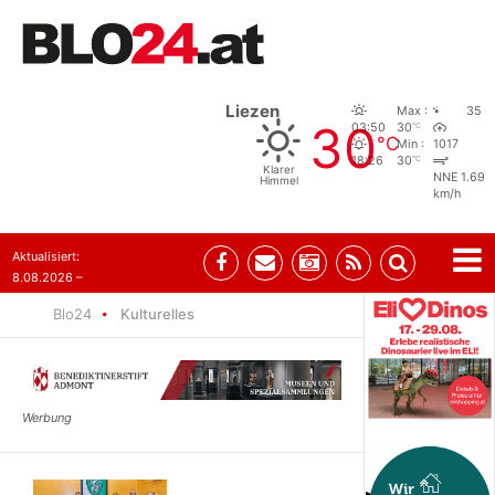
Liezen
Max :
35
30
°C
03:50
30
°C
Min :
1017
°C
18:26
30
Klarer
NNE 1.69
Himmel
km/h
Aktualisiert:
8.08.2026 –
07:35
Blo24
Kulturelles