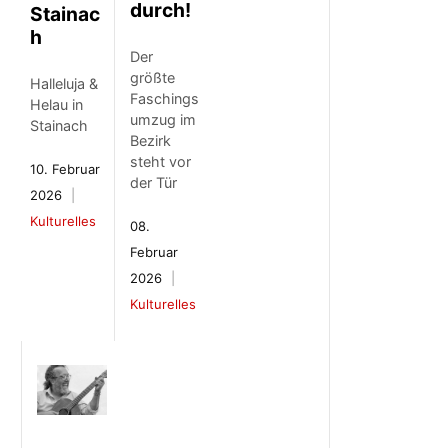
durch!
Stainac
h
Der
größte
Halleluja &
Faschings
Helau in
umzug im
Stainach
Bezirk
steht vor
10. Februar
der Tür
2026
Kulturelles
08.
Februar
2026
Kulturelles