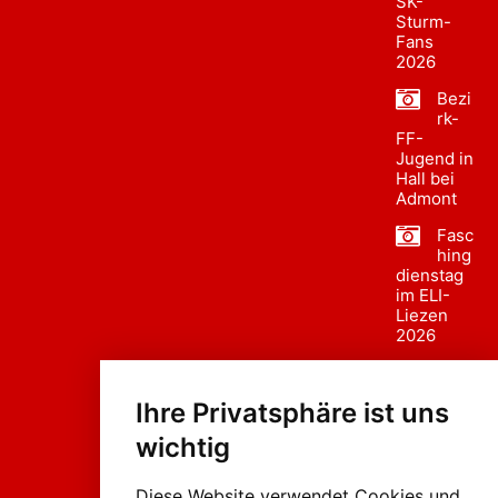
SK-
Sturm-
Fans
2026
Bezi
rk-
FF-
Jugend in
Hall bei
Admont
Fasc
hing
dienstag
im ELI-
Liezen
2026
Fasc
hing
Ihre Privatsphäre ist uns
sumzug
2026
wichtig
Weissenb
ach in
Liezen
Diese Website verwendet Cookies und