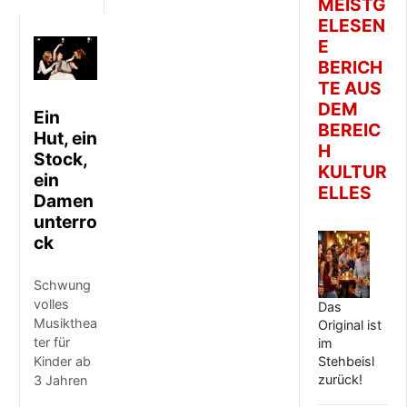
MEISTG
ELESEN
E
BERICH
TE AUS
DEM
Ein
BEREIC
Hut, ein
H
Stock,
KULTUR
ein
ELLES
Damen
unterro
ck
Schwung
volles
Das
Musikthea
Original ist
ter für
im
Stehbeisl
Kinder ab
zurück!
3 Jahren