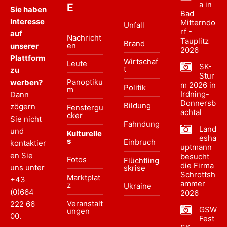
a in
E
Sie haben
Bad
Interesse
Mitterndo
Unfall
rf -
auf
Nachricht
Tauplitz
Brand
en
unserer
2026
Plattform
Wirtschaf
Leute
SK-
t
zu
Stur
Panoptiku
werben?
m 2026 in
Politik
m
Irdning-
Dann
Donnersb
Bildung
zögern
Fenstergu
achtal
cker
Sie nicht
Fahndung
Land
und
Kulturelle
esha
s
Einbruch
kontaktier
uptmann
en Sie
besucht
Fotos
Flüchtling
die Firma
uns unter
skrise
Schrottsh
Marktplat
+43
ammer
z
Ukraine
(0)664
2026
Veranstalt
222 66
GSW
ungen
00
.
Fest