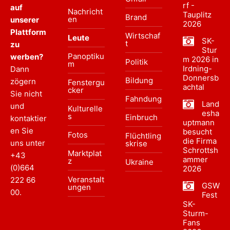
rf -
auf
Nachricht
Tauplitz
Brand
en
unserer
2026
Plattform
Wirtschaf
Leute
SK-
t
zu
Stur
Panoptiku
werben?
m 2026 in
Politik
m
Irdning-
Dann
Donnersb
Bildung
zögern
Fenstergu
achtal
cker
Sie nicht
Fahndung
Land
und
Kulturelle
esha
s
Einbruch
kontaktier
uptmann
en Sie
besucht
Fotos
Flüchtling
die Firma
uns unter
skrise
Schrottsh
Marktplat
+43
ammer
z
Ukraine
(0)664
2026
Veranstalt
222 66
GSW
ungen
00
.
Fest
SK-
Sturm-
Fans