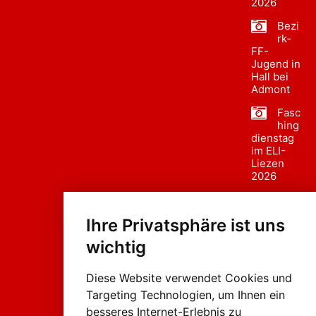
2026
Bezi
rk-
FF-
Jugend in
Hall bei
Admont
Fasc
hing
dienstag
im ELI-
Liezen
2026
Fasc
hing
Ihre Privatsphäre ist uns
sumzug
2026
wichtig
Weissenb
ach in
Liezen
Diese Website verwendet Cookies und
Targeting Technologien, um Ihnen ein
besseres Internet-Erlebnis zu