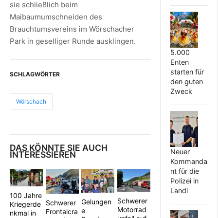
sie schließlich beim
Maibaumumschneiden des
Brauchtumsvereins im Wörschacher
Park in geselliger Runde ausklingen.
5.000
Enten
starten für
SCHLAGWÖRTER
den guten
Zweck
Wörschach
DAS KÖNNTE SIE AUCH
Neuer
INTERESSIEREN
Kommanda
nt für die
Polizei in
Landl
100 Jahre
Schwerer
Gelungen
Schwerer
Kriegerde
Motorrad
e
Frontalcra
nkmal in