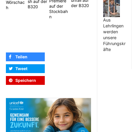
unfall auf
Premiere
sh auf der
Wörschac
der B320
auf der
B320
h
Stockbah
n
Aus
Lehrlingen
werden
unsere
Führungskr
äfte
Teilen
Tweet
Speichern