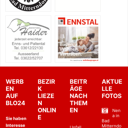
WERB
BEZIR
BEITR
AKTUE
EN
K
ÄGE
LLE
AUF
LIEZE
NACH
FOTOS
BLO24
N
THEM
ONLIN
EN
Nen
a in
E
Sie haben
Bad
Interesse
Mitterndo
Unfall