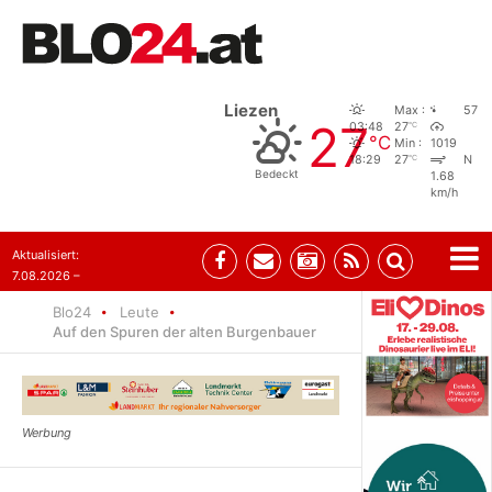
Liezen
Max :
57
27
°C
03:48
27
°C
Min :
1019
°C
18:29
27
N
Bedeckt
1.68
km/h
Aktualisiert:
7.08.2026 –
09:05
Blo24
Leute
Auf den Spuren der alten Burgenbauer