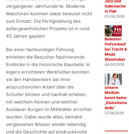
Jazz und
vergangener Jahrhunderte. Moderne
italienische
m Flair
Maschinen kommen dabei bewusst nicht
03.08.2026
zum Einsatz. Die Fertigstellung des
außergewöhnlichen Projekts ist in rund
40 Jahren geplant.
Beliebter
Hofverkauf
Bei einer fachkundigen Führung
bei Tracht &
Mode
erhielten die Besucher faszinierende
Steinhuber
Einblicke in die historische Baustelle. In
06.08.2026
eigens errichteten Werkhütten konnten
sie den Handwerkern bei ihrer
anspruchsvollen Arbeit über die
Unsere
Medizin
Schulter blicken und hautnah erleben,
kennt keine
mit welchem Können und welcher
„Einheitsmo
delle“
Ausdauer Burgen im Mittelalter errichtet
07.08.2026
wurden. Dabei wurde altes, beinahe
vergessenes Wissen wieder lebendig
und die Geschichte auf eindrucksvolle