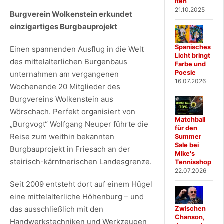
iten
21.10.2025
Burgverein Wolkenstein erkundet
einzigartiges Burgbauprojekt
Spanisches
Einen spannenden Ausflug in die Welt
Licht bringt
des mittelalterlichen Burgenbaus
Farbe und
Poesie
unternahmen am vergangenen
16.07.2026
Wochenende 20 Mitglieder des
Burgvereins Wolkenstein aus
Wörschach. Perfekt organisiert von
Matchball
„Burgvogt“ Wolfgang Neuper führte die
für den
Reise zum weithin bekannten
Summer
Sale bei
Burgbauprojekt in Friesach an der
Mike's
steirisch-kärntnerischen Landesgrenze.
Tennisshop
22.07.2026
Seit 2009 entsteht dort auf einem Hügel
eine mittelalterliche Höhenburg – und
das ausschließlich mit den
Zwischen
Chanson,
Handwerkstechniken und Werkzeugen