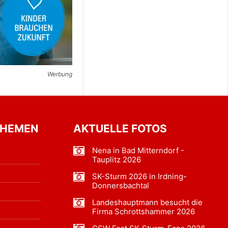
Werbung
THEMEN
AKTUELLE FOTOS
Nena in Bad Mitterndorf -
Tauplitz 2026
SK-Sturm 2026 in Irdning-
Donnersbachtal
Landeshauptmann besucht die
Firma Schrottshammer 2026