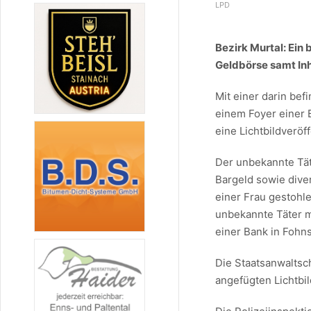
LPD
Bezirk Murtal: Ein
Geldbörse samt Inh
Mit einer darin bef
einem Foyer einer 
eine Lichtbildveröf
Der unbekannte Tät
Bargeld sowie dive
einer Frau gestohl
unbekannte Täter m
einer Bank in Fohn
Die Staatsanwaltsc
angefügten Lichtbil