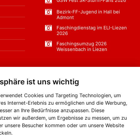
GSW Fest SK-Sturm-Fans 2026
Bezirk-FF-Jugend in Hall bei
Admont
Faschingdienstag im ELI-Liezen
2026
Faschingsumzug 2026
Weissenbach in Liezen
tsphäre ist uns wichtig
f BLO24.at werben?
+43 (0)664 2226600
verwendet Cookies und Targeting Technologien, um
res Internet-Erlebnis zu ermöglichen und die Werbung,
besser an Ihre Bedürfnisse anzupassen. Diese
utzen wir außerdem, um Ergebnisse zu messen, um zu
er unsere Besucher kommen oder um unsere Website
ckeln.