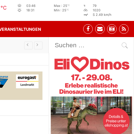
5
°C
03:46
Max : 25
79
°C
°C
18:31
Min : 25
1020
S 2.49 km/h
VERANSTALTUNGEN
Stehbeisl Stainach Öffnungszeiten