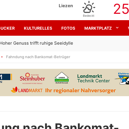
2
Liezen
Bedeckt
GUCKER
KULTURELLES
FOTOS
MARKTPLATZ
Gemeinsam für den SK Sturm
Fahndung nach Bankomat-Betrüger
ung nach Bankomat-