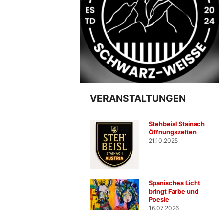
VERANSTALTUNGEN
Stehbeisl Stainach
Öffnungszeiten
21.10.2025
Spanisches Licht
bringt Farbe und
Poesie
16.07.2026