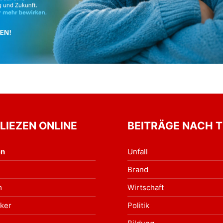
 LIEZEN ONLINE
BEITRÄGE NACH 
en
Unfall
Brand
m
Wirtschaft
ker
Politik