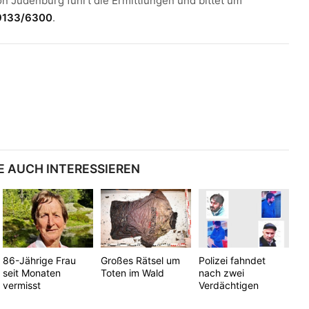
on Judenburg führt die Ermittlungen und bittet um
9133/6300
.
E AUCH INTERESSIEREN
86-Jährige Frau
Großes Rätsel um
Polizei fahndet
seit Monaten
Toten im Wald
nach zwei
vermisst
Verdächtigen