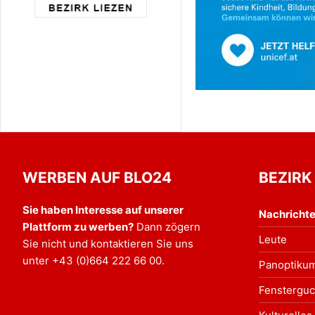
WERBEN AUF BLO24
BEZIRK
Sie haben Interesse auf unserer
Nachricht
Plattform zu werben?
Dann zögern
Leute
Sie nicht und kontaktieren Sie uns
unter
+43 (0)664 222 66 00
.
Panoptiku
Fensterguc