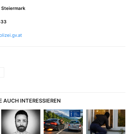
 Steiermark
333
izei.gv.at
i
E AUCH INTERESSIEREN