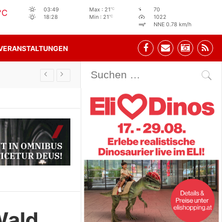
°C
03:49
Max : 21
70
°C
°C
18:28
Min : 21
1022
NNE 0.78 km/h
VERANSTALTUNGEN
Stehbeisl Stainach Öffnungszeiten
Wald