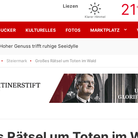
21
Liezen
Klarer Himmel
GUCKER
KULTURELLES
FOTOS
MARKTPLATZ
Gemeinsam für den SK Sturm
Steiermark
Großes Rätsel um Toten im Wald
 Rätsel um Toten im 