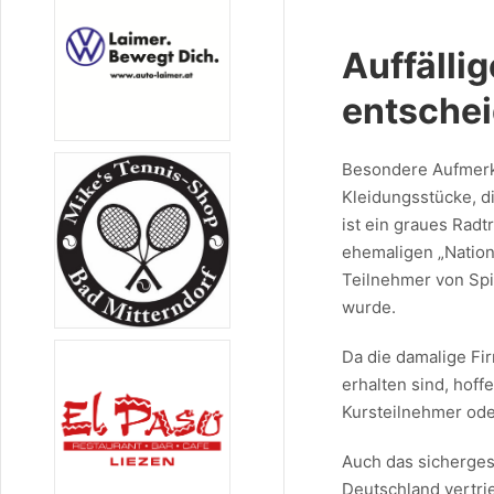
Auffälli
entschei
Besondere Aufmerks
Kleidungsstücke, d
ist ein graues Radtr
ehemaligen „Natio
Teilnehmer von Sp
wurde.
Da die damalige Fir
erhalten sind, hoff
Kursteilnehmer ode
Auch das sicherges
Deutschland vertrie