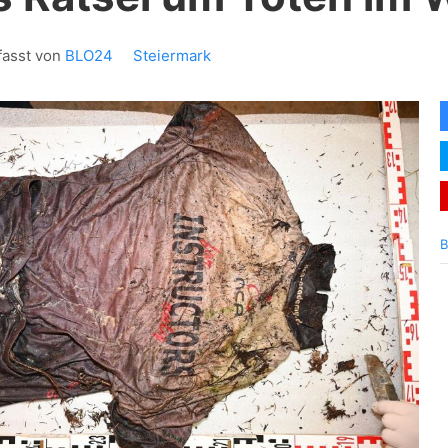
fasst von
BLO24
Steiermark
B