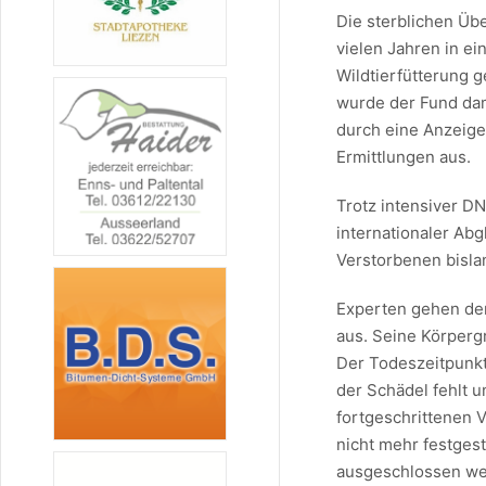
Die sterblichen Üb
vielen Jahren in e
Wildtierfütterung 
wurde der Fund dam
durch eine Anzeige 
Ermittlungen aus.
Trotz intensiver D
internationaler Abg
Verstorbenen bisla
Experten gehen der
aus. Seine Körperg
Der Todeszeitpunkt
der Schädel fehlt u
fortgeschrittenen
nicht mehr festges
ausgeschlossen we