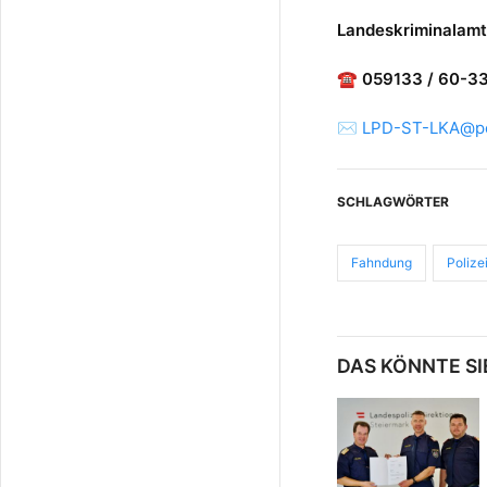
Landeskriminalamt
☎ 059133 / 60-3
✉
LPD-ST-LKA@pol
SCHLAGWÖRTER
Fahndung
Polize
DAS KÖNNTE SI