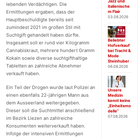
Jazz und
lebenden Verdächtigen. Die
italienische
Ermittlungen ergaben, dass der
m Flair
03.08.2026
Hauptbeschuldigte bereits seit
zumindest 2021 im großen Stil mit
Suchtgift gehandelt haben dürfte.
Beliebter
Insgesamt soll er rund vier Kilogramm
Hofverkauf
Cannabiskraut, mehrere hundert Gramm
bei Tracht &
Mode
Kokain sowie diverse suchtgifthaltige
Steinhuber
Tabletten an zahlreiche Abnehmer
06.08.2026
verkauft haben.
Ein Teil der Drogen wurde laut Polizei an
Unsere
einen ebenfalls 22-jährigen Mann aus
Medizin
kennt keine
dem Ausseerland weitergegeben.
„Einheitsmo
Dieser soll die Suchtmittel anschließend
delle“
07.08.2026
im Bezirk Liezen an zahlreiche
Konsumenten weiterverkauft haben.
Infolge der intensiven Ermittlungen