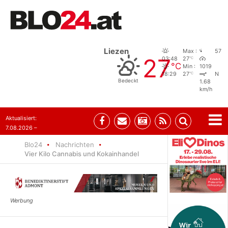
Liezen
Max :
57
27
°C
03:48
27
°C
Min :
1019
°C
18:29
27
N
Bedeckt
1.68
km/h
Aktualisiert:
7.08.2026 –
09:05
Blo24
Nachrichten
Vier Kilo Cannabis und Kokainhandel