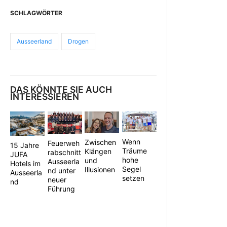
SCHLAGWÖRTER
Ausseerland
Drogen
DAS KÖNNTE SIE AUCH
INTERESSIEREN
Wenn
Zwischen
Feuerweh
15 Jahre
Träume
Klängen
rabschnitt
JUFA
hohe
und
Ausseerla
Hotels im
Segel
Illusionen
nd unter
Ausseerla
setzen
neuer
nd
Führung