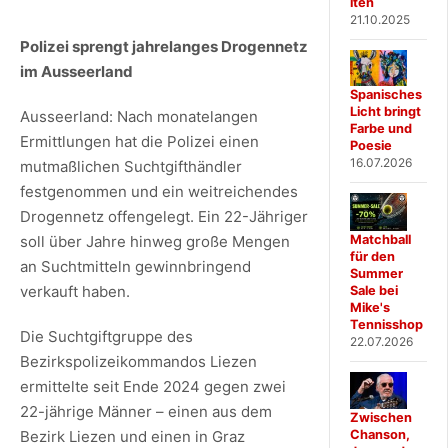
iten
21.10.2025
Polizei sprengt jahrelanges Drogennetz
im Ausseerland
Spanisches
Licht bringt
Ausseerland: Nach monatelangen
Farbe und
Ermittlungen hat die Polizei einen
Poesie
16.07.2026
mutmaßlichen Suchtgifthändler
festgenommen und ein weitreichendes
Drogennetz offengelegt. Ein 22-Jähriger
Matchball
soll über Jahre hinweg große Mengen
für den
an Suchtmitteln gewinnbringend
Summer
verkauft haben.
Sale bei
Mike's
Tennisshop
Die Suchtgiftgruppe des
22.07.2026
Bezirkspolizeikommandos Liezen
ermittelte seit Ende 2024 gegen zwei
22-jährige Männer – einen aus dem
Zwischen
Chanson,
Bezirk Liezen und einen in Graz