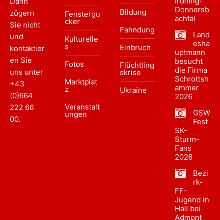
Irdning-
Dann
Donnersb
Bildung
zögern
Fenstergu
achtal
cker
Sie nicht
Fahndung
Land
und
Kulturelle
esha
s
Einbruch
kontaktier
uptmann
en Sie
besucht
Fotos
Flüchtling
die Firma
uns unter
skrise
Schrottsh
Marktplat
+43
ammer
z
Ukraine
(0)664
2026
Veranstalt
222 66
GSW
ungen
00
.
Fest
SK-
Sturm-
Fans
2026
Bezi
rk-
FF-
Jugend in
Hall bei
Admont