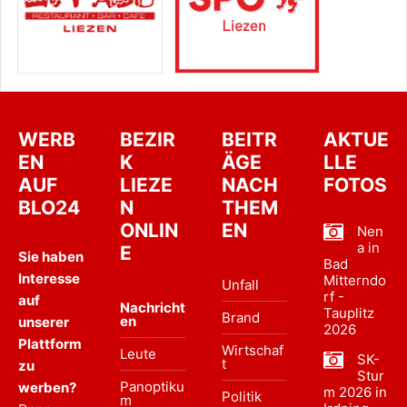
WERB
BEZIR
BEITR
AKTUE
EN
K
ÄGE
LLE
AUF
LIEZE
NACH
FOTOS
BLO24
N
THEM
ONLIN
EN
Nen
a in
E
Sie haben
Bad
Interesse
Mitterndo
Unfall
rf -
auf
Nachricht
Tauplitz
Brand
en
unserer
2026
Plattform
Wirtschaf
Leute
SK-
t
zu
Stur
Panoptiku
werben?
m 2026 in
Politik
m