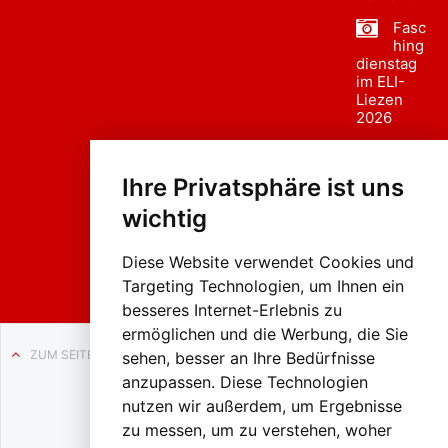
Fasc
hing
dienstag
im ELI-
Liezen
2026
Fasc
hing
Ihre Privatsphäre ist uns
sumzug
2026
wichtig
Weissenb
ach in
Liezen
Diese Website verwendet Cookies und
Targeting Technologien, um Ihnen ein
besseres Internet-Erlebnis zu
ermöglichen und die Werbung, die Sie
ZUM SEITENANFANG
sehen, besser an Ihre Bedürfnisse
anzupassen. Diese Technologien
Auf BLO24.at werben?
nutzen wir außerdem, um Ergebnisse
+43 (0)664 2226600
zu messen, um zu verstehen, woher