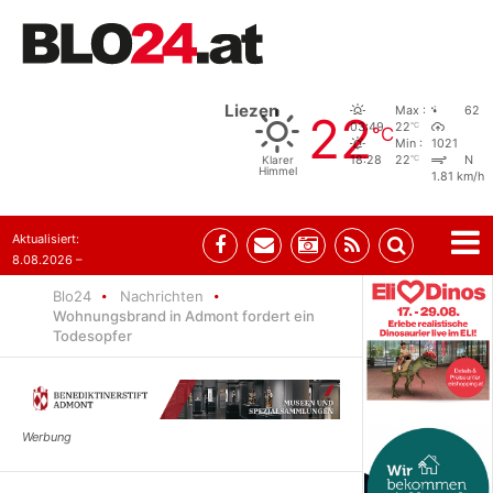
Liezen
Max :
62
22
°C
03:49
22
°C
Min :
1021
°C
Klarer
18:28
22
N
Himmel
1.81 km/h
Aktualisiert:
8.08.2026 –
07:35
Blo24
Nachrichten
Wohnungsbrand in Admont fordert ein
Todesopfer