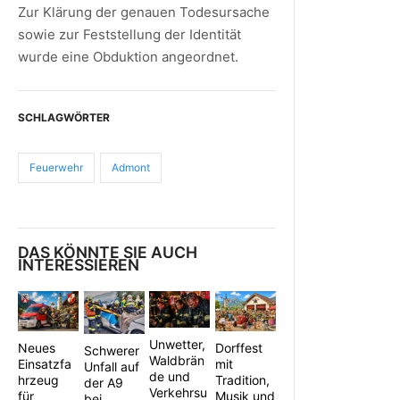
Zur Klärung der genauen Todesursache
sowie zur Feststellung der Identität
wurde eine Obduktion angeordnet.
SCHLAGWÖRTER
Feuerwehr
Admont
DAS KÖNNTE SIE AUCH
INTERESSIEREN
Unwetter,
Neues
Dorffest
Schwerer
Waldbrän
Einsatzfa
mit
Unfall auf
de und
hrzeug
Tradition,
der A9
Verkehrsu
für
Musik und
bei