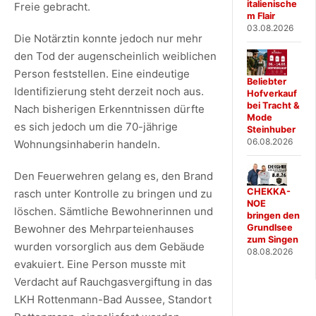
italienische
Freie gebracht.
m Flair
03.08.2026
Die Notärztin konnte jedoch nur mehr
den Tod der augenscheinlich weiblichen
Person feststellen. Eine eindeutige
Beliebter
Identifizierung steht derzeit noch aus.
Hofverkauf
bei Tracht &
Nach bisherigen Erkenntnissen dürfte
Mode
es sich jedoch um die 70-jährige
Steinhuber
06.08.2026
Wohnungsinhaberin handeln.
Den Feuerwehren gelang es, den Brand
CHEKKA-
rasch unter Kontrolle zu bringen und zu
NOE
löschen. Sämtliche Bewohnerinnen und
bringen den
Grundlsee
Bewohner des Mehrparteienhauses
zum Singen
wurden vorsorglich aus dem Gebäude
08.08.2026
evakuiert. Eine Person musste mit
Verdacht auf Rauchgasvergiftung in das
LKH Rottenmann-Bad Aussee, Standort