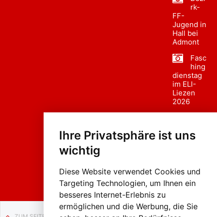
rk-
FF-
Jugend in
Hall bei
Admont
Fasc
hing
dienstag
im ELI-
Liezen
2026
Fasc
hing
Ihre Privatsphäre ist uns
sumzug
2026
wichtig
Weissenb
ach in
Liezen
Diese Website verwendet Cookies und
Targeting Technologien, um Ihnen ein
besseres Internet-Erlebnis zu
ermöglichen und die Werbung, die Sie
ZUM SEITENANFANG