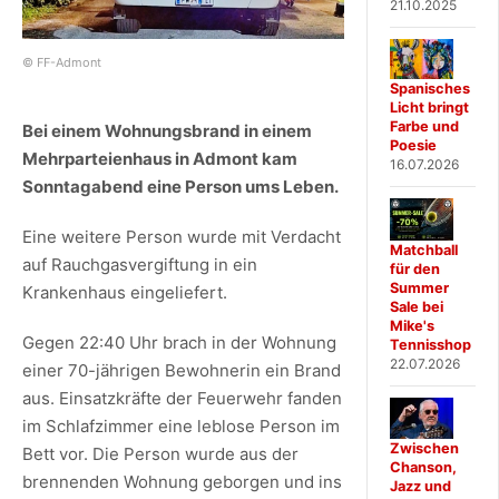
21.10.2025
© FF-Admont
Spanisches
Licht bringt
Farbe und
Bei einem Wohnungsbrand in einem
Poesie
Mehrparteienhaus in Admont kam
16.07.2026
Sonntagabend eine Person ums Leben.
Eine weitere Person wurde mit Verdacht
Matchball
auf Rauchgasvergiftung in ein
für den
Summer
Krankenhaus eingeliefert.
Sale bei
Mike's
Gegen 22:40 Uhr brach in der Wohnung
Tennisshop
22.07.2026
einer 70-jährigen Bewohnerin ein Brand
aus. Einsatzkräfte der Feuerwehr fanden
im Schlafzimmer eine leblose Person im
Zwischen
Bett vor. Die Person wurde aus der
Chanson,
brennenden Wohnung geborgen und ins
Jazz und