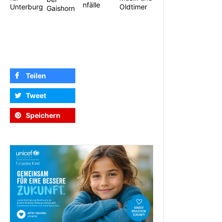
nfälle
Unterburg
Oldtimer
Gaishorn
Teilen
Tweet
Speichern