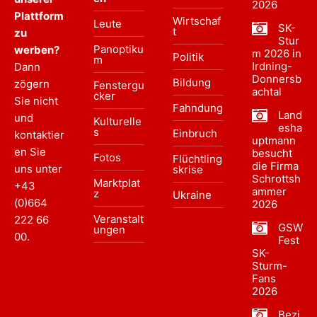
2026
Plattform
Wirtschaf
Leute
SK-
t
zu
Stur
Panoptiku
werben?
m 2026 in
Politik
m
Irdning-
Dann
Donnersb
Bildung
zögern
Fenstergu
achtal
cker
Sie nicht
Fahndung
Land
und
Kulturelle
esha
s
Einbruch
kontaktier
uptmann
en Sie
besucht
Fotos
Flüchtling
die Firma
uns unter
skrise
Schrottsh
Marktplat
+43
ammer
z
Ukraine
(0)664
2026
Veranstalt
222 66
GSW
ungen
00
.
Fest
SK-
Sturm-
Fans
2026
Bezi