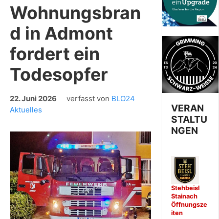
Wohnungsbran
d in Admont
fordert ein
Todesopfer
22. Juni 2026
verfasst von
BLO24
VERAN
Aktuelles
STALTU
NGEN
Stehbeisl
Stainach
Öffnungsze
iten