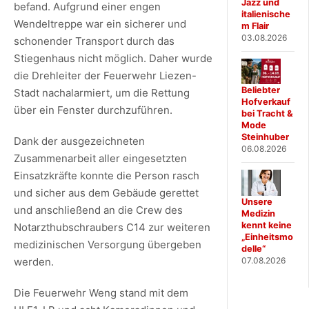
Jazz und
befand. Aufgrund einer engen
italienische
Wendeltreppe war ein sicherer und
m Flair
03.08.2026
schonender Transport durch das
Stiegenhaus nicht möglich. Daher wurde
die Drehleiter der Feuerwehr Liezen-
Beliebter
Stadt nachalarmiert, um die Rettung
Hofverkauf
über ein Fenster durchzuführen.
bei Tracht &
Mode
Steinhuber
Dank der ausgezeichneten
06.08.2026
Zusammenarbeit aller eingesetzten
Einsatzkräfte konnte die Person rasch
und sicher aus dem Gebäude gerettet
Unsere
und anschließend an die Crew des
Medizin
kennt keine
Notarzthubschraubers C14 zur weiteren
„Einheitsmo
medizinischen Versorgung übergeben
delle“
werden.
07.08.2026
Die Feuerwehr Weng stand mit dem