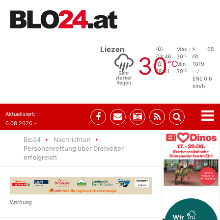
Liezen
Max :
65
30
°C
03:46
30
°C
Min :
1019
°C
18:31
30
Sehr
starker
ENE 0.6
Regen
km/h
Aktualisiert:
6.08.2026 –
10:52
Blo24
Nachrichten
Personenrettung über Drehleiter
erfolgreich