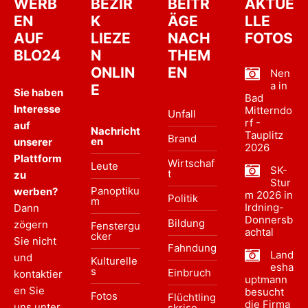
WERB
BEZIR
BEITR
AKTUE
EN
K
ÄGE
LLE
AUF
LIEZE
NACH
FOTOS
BLO24
N
THEM
ONLIN
EN
Nen
a in
E
Sie haben
Bad
Interesse
Mitterndo
Unfall
rf -
auf
Nachricht
Tauplitz
Brand
en
unserer
2026
Plattform
Wirtschaf
Leute
SK-
t
zu
Stur
Panoptiku
werben?
m 2026 in
Politik
m
Irdning-
Dann
Donnersb
Bildung
zögern
Fenstergu
achtal
cker
Sie nicht
Fahndung
Land
und
Kulturelle
esha
s
Einbruch
kontaktier
uptmann
en Sie
besucht
Fotos
Flüchtling
die Firma
uns unter
skrise