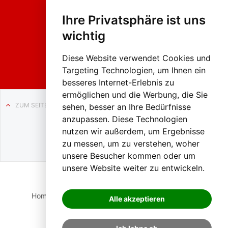
Fasc
hing
Ihre Privatsphäre ist uns
sumzug
2026
wichtig
Weissenb
ach in
Liezen
Diese Website verwendet Cookies und
Targeting Technologien, um Ihnen ein
besseres Internet-Erlebnis zu
ermöglichen und die Werbung, die Sie
ZUM SEITENANFANG
sehen, besser an Ihre Bedürfnisse
anzupassen. Diese Technologien
Auf BLO24.at werben?
nutzen wir außerdem, um Ergebnisse
+43 (0)664 2226600
zu messen, um zu verstehen, woher
unsere Besucher kommen oder um
unsere Website weiter zu entwickeln.
Home
Suche
Login
Impressum
Datenschutz
Alle akzeptieren
Kontakt