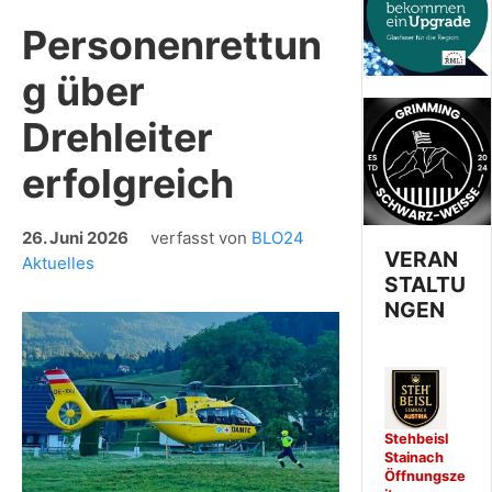
Personenrettun
g über
Drehleiter
erfolgreich
26. Juni 2026
verfasst von
BLO24
VERAN
Aktuelles
STALTU
NGEN
Stehbeisl
Stainach
Öffnungsze