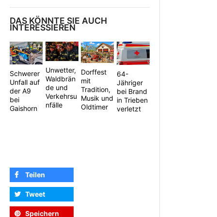
DAS KÖNNTE SIE AUCH
INTERESSIEREN
Unwetter,
Dorffest
Schwerer
64-
Waldbrän
mit
Unfall auf
Jähriger
de und
Tradition,
der A9
bei Brand
Verkehrsu
Musik und
bei
in Trieben
nfälle
Oldtimer
Gaishorn
verletzt
Teilen
Tweet
Speichern