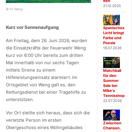
iten
21.10.2025
© FF-Weng
Kurz vor Sonnenaufgang
Spanisches
Licht bringt
Farbe und
Am Freitag, dem 26. Juni 2026, wurden
Poesie
die Einsatzkräfte der Feuerwehr Weng
16.07.2026
kurz vor 6:00 Uhr bereits zum dritten
Mal innerhalb von nur sechs Tagen
mittels Sirene zu einem
Matchball
für den
Hilfeleistungseinsatz alarmiert. Im
Summer
Ortsgebiet von Weng galt es, den
Sale bei
Mike's
Rettungsdienst bei einer Tragehilfe zu
Tennisshop
unterstützen.
22.07.2026
Vor Ort stellte sich heraus, dass sich die
verletzte Person im ersten
Zwischen
Obergeschoss eines Wohngebäudes
Chanson,