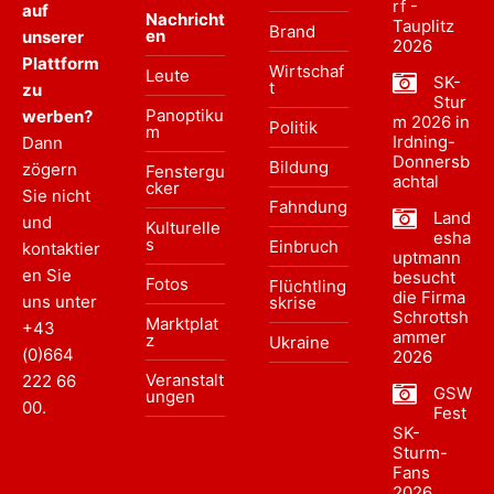
rf -
auf
Nachricht
Tauplitz
Brand
en
unserer
2026
Plattform
Wirtschaf
Leute
SK-
t
zu
Stur
Panoptiku
werben?
m 2026 in
Politik
m
Irdning-
Dann
Donnersb
Bildung
zögern
Fenstergu
achtal
cker
Sie nicht
Fahndung
Land
und
Kulturelle
esha
s
Einbruch
kontaktier
uptmann
en Sie
besucht
Fotos
Flüchtling
die Firma
uns unter
skrise
Schrottsh
Marktplat
+43
ammer
z
Ukraine
(0)664
2026
Veranstalt
222 66
GSW
ungen
00
.
Fest
SK-
Sturm-
Fans
2026