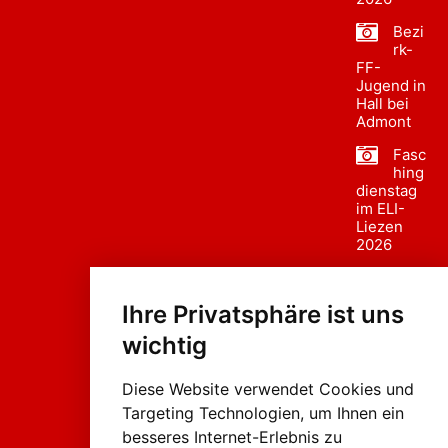
Bezi
rk-
FF-
Jugend in
Hall bei
Admont
Fasc
hing
dienstag
im ELI-
Liezen
2026
Fasc
hing
Ihre Privatsphäre ist uns
sumzug
2026
wichtig
Weissenb
ach in
Liezen
Diese Website verwendet Cookies und
Targeting Technologien, um Ihnen ein
besseres Internet-Erlebnis zu