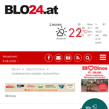
Liezen
Max :
81
22
°C
03:46
22
°C
Min :
1020
°C
18:31
22
NW
Bedeckt
0.31
km/h
Aktualisiert:
6.08.2026 –
06:39
Blo24
Nachrichten
Unbekannte stahlen Autoreifen