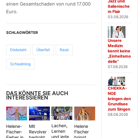
Jazz und
einen Gesamtschaden von rund 17.000
italienische
Euro.
m Flair
03.08.2026
SCHLAGWÖRTER
Unsere
Medizin
Diebstahl
Überfall
Raub
kennt keine
„Einheitsmo
delle“
Schladming
07.08.2026
CHEKKA-
DAS KÖNNTE SIE AUCH
NOE
INTERESSIEREN
bringen den
Grundlsee
zum Singen
08.08.2026
Lachen,
Helene
Helene-
Mit
Lernen
Fischer
Fischer-
Revolver
und jede
bringt
Fieber in
bedroht