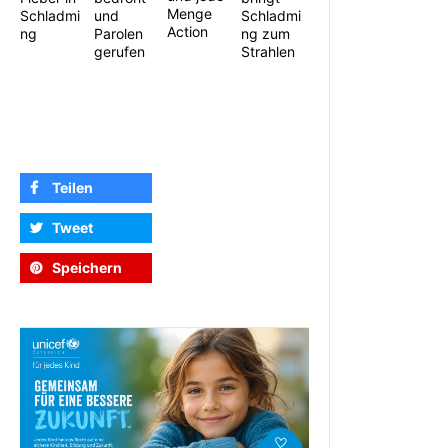
Menge
Schladmi
Schladmi
und
Action
ng zum
ng
Parolen
Strahlen
gerufen
Teilen
Tweet
Speichern