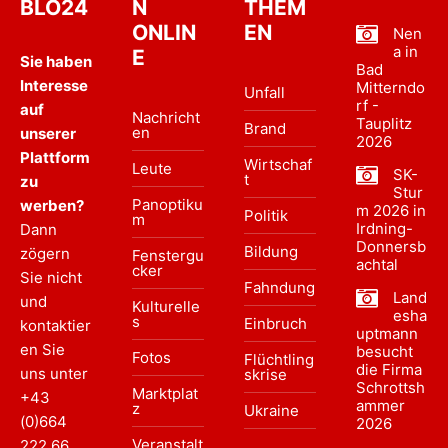
BLO24
N
THEM
ONLIN
EN
Nen
a in
E
Sie haben
Bad
Interesse
Mitterndo
Unfall
rf -
auf
Nachricht
Tauplitz
Brand
en
unserer
2026
Plattform
Wirtschaf
Leute
SK-
t
zu
Stur
Panoptiku
werben?
m 2026 in
Politik
m
Irdning-
Dann
Donnersb
Bildung
zögern
Fenstergu
achtal
cker
Sie nicht
Fahndung
Land
und
Kulturelle
esha
s
Einbruch
kontaktier
uptmann
en Sie
besucht
Fotos
Flüchtling
die Firma
uns unter
skrise
Schrottsh
Marktplat
+43
ammer
z
Ukraine
(0)664
2026
Veranstalt
222 66