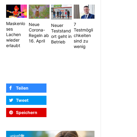
Maskenlo
7
Neue
Neuer
ses
Testmögli
Corona-
Teststand
Lachen
chkeiten
Regeln ab
ort geht in
wieder
sind zu
16. April
Betrieb
erlaubt
wenig
Teilen
Tweet
Speichern