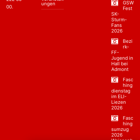
GSW
ungen
00
.
Fest
SK-
Sturm-
Fans
2026
Bezi
rk-
FF-
Jugend in
Hall bei
Admont
Fasc
hing
dienstag
im ELI-
Liezen
2026
Fasc
hing
sumzug
2026