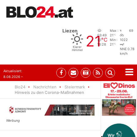
Liezen
Max :
69
21
°C
03:49
21
°C
Min :
1022
°C
18:28
21
Klarer
NNE 0.78
Himmel
km/h
Aktualisiert:
8.08.2026 –
07:35
Blo24
Nachrichten
Steiermark
Hinweis zu den Corona-Maßnahmen