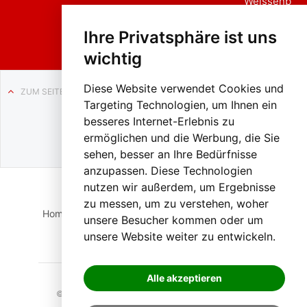
Weissenb
ach in
Liezen
Ihre Privatsphäre ist uns
wichtig
Diese Website verwendet Cookies und
ZUM SEITENANFANG
Targeting Technologien, um Ihnen ein
Auf BLO24.at werben?
besseres Internet-Erlebnis zu
+43 (0)664 2226600
ermöglichen und die Werbung, die Sie
sehen, besser an Ihre Bedürfnisse
anzupassen. Diese Technologien
nutzen wir außerdem, um Ergebnisse
zu messen, um zu verstehen, woher
Home
Suche
Login
Impressum
Datenschutz
unsere Besucher kommen oder um
unsere Website weiter zu entwickeln.
Kontakt
Alle akzeptieren
© 2023 BLO24.at – Bezirk Liezen Online |
Cookies