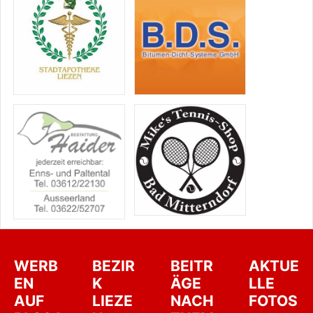
WERB
BEZIR
BEITR
AKTUE
EN
K
ÄGE
LLE
AUF
LIEZE
NACH
FOTOS