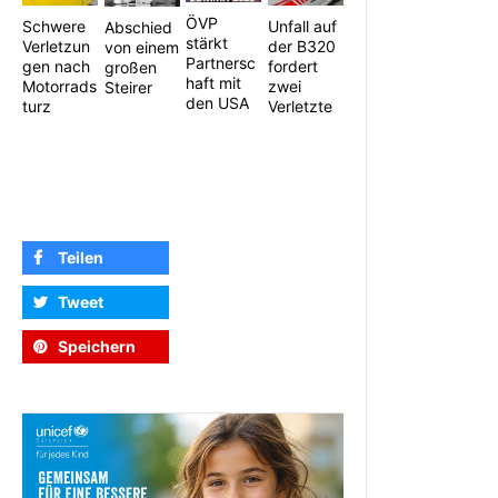
ÖVP
Schwere
Unfall auf
Abschied
stärkt
Verletzun
der B320
von einem
Partnersc
gen nach
fordert
großen
haft mit
Motorrads
zwei
Steirer
den USA
turz
Verletzte
Teilen
Tweet
Speichern