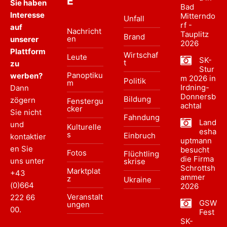
E
Sie haben
Bad
Interesse
Mitterndo
Unfall
rf -
auf
Nachricht
Tauplitz
Brand
en
unserer
2026
Plattform
Wirtschaf
Leute
SK-
t
zu
Stur
Panoptiku
werben?
m 2026 in
Politik
m
Irdning-
Dann
Donnersb
Bildung
zögern
Fenstergu
achtal
cker
Sie nicht
Fahndung
Land
und
Kulturelle
esha
s
Einbruch
kontaktier
uptmann
en Sie
besucht
Fotos
Flüchtling
die Firma
uns unter
skrise
Schrottsh
Marktplat
+43
ammer
z
Ukraine
(0)664
2026
Veranstalt
222 66
GSW
ungen
00
.
Fest
SK-