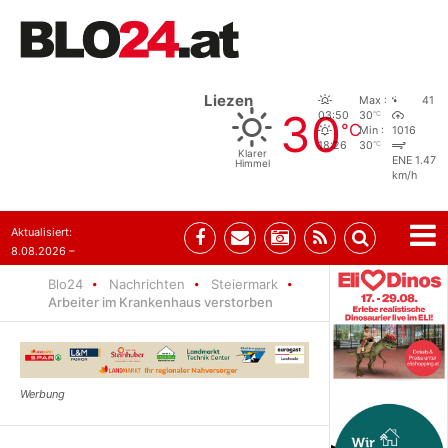
Liezen
Max :
41
30
°C
03:50
30
°C
Min :
1016
°C
18:26
30
Klarer
ENE 1.47
Himmel
km/h
Aktualisiert:
8.08.2026 –
07:35
Blo24
Nachrichten
Steiermark
Arbeiter im Krankenhaus verstorben