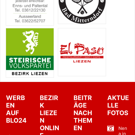
WERB
BEZIR
BEITR
AKTUE
EN
K
ÄGE
LLE
AUF
LIEZE
NACH
FOTOS
BLO24
N
THEM
ONLIN
EN
Nen
a in