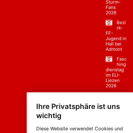
Sturm-
Fans
2026
Bezi
rk-
FF-
Jugend in
Hall bei
Admont
Fasc
hing
dienstag
im ELI-
Liezen
2026
Fasc
hing
Ihre Privatsphäre ist uns
sumzug
2026
wichtig
Weissenb
ach in
Liezen
Diese Website verwendet Cookies und