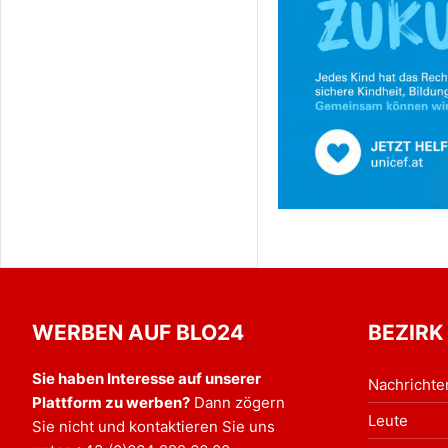
WERBEN AUF BLO24
BEZIRK
Sie haben Interesse auf unserer
Nachrichte
Plattform zu werben?
Dann zögern
Leute
Sie nicht und kontaktieren Sie uns