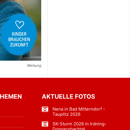
Werbung
THEMEN
AKTUELLE FOTOS
Nena in Bad Mitterndorf -
Tauplitz 2026
SK-Sturm 2026 in Irdning-
Donnersbachtal