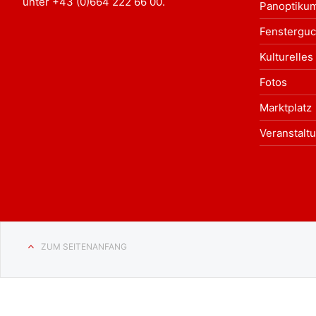
unter
+43 (0)664 222 66 00
.
Panoptiku
Fensterguc
Kulturelles
Fotos
Marktplatz
Veranstalt
ZUM SEITENANFANG