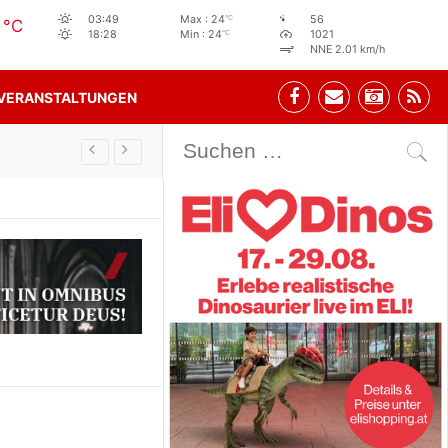
4
°C
03:49
Max : 24
56
°C
°C
18:28
Min : 24
1021
NNE 2.01 km/h
VERANSTALTUNGEN
Stehbeisl Stainach Öffnungszeiten