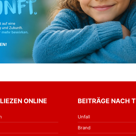
 LIEZEN ONLINE
BEITRÄGE NACH 
n
Unfall
Brand