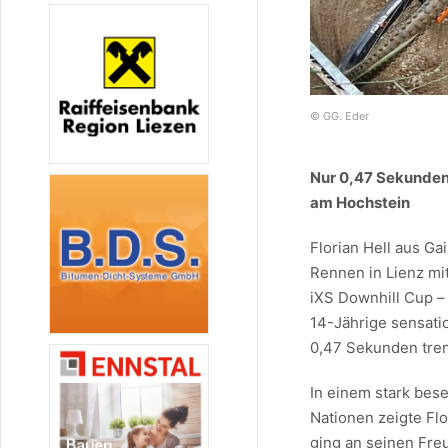
© GG. Eder
Nur 0,47 Sekunden 
am Hochstein
Florian Hell aus G
Rennen in Lienz mi
iXS Downhill Cup –
14-Jährige sensati
0,47 Sekunden tren
In einem stark bes
Nationen zeigte Fl
ging an seinen Fre