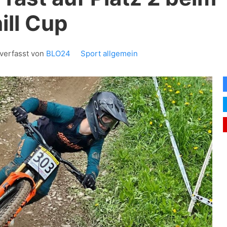
ll Cup
verfasst von
BLO24
Sport allgemein