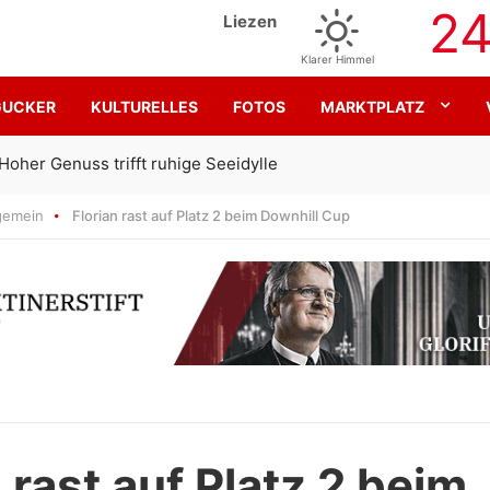
2
Liezen
Klarer Himmel
GUCKER
KULTURELLES
FOTOS
MARKTPLATZ
Gemeinsam für den SK Sturm
gemein
Florian rast auf Platz 2 beim Downhill Cup
 rast auf Platz 2 beim