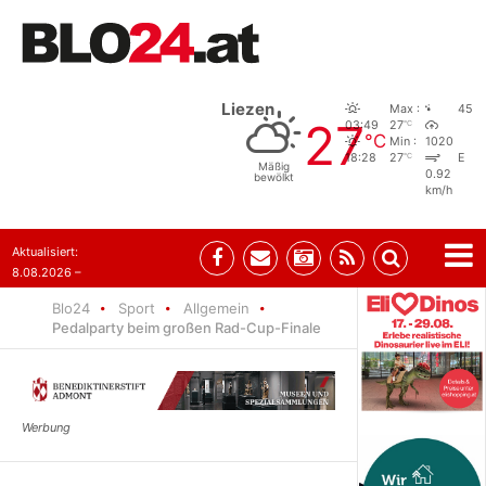
Liezen
Max :
45
27
°C
03:49
27
°C
Min :
1020
°C
18:28
27
E
Mäßig
0.92
bewölkt
km/h
Aktualisiert:
8.08.2026 –
07:35
Blo24
Sport
Allgemein
Pedalparty beim großen Rad-Cup-Finale