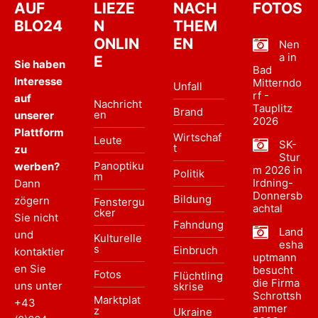
AUF
LIEZE
NACH
FOTOS
BLO24
N
THEM
ONLIN
EN
Nen
a in
E
Sie haben
Bad
Interesse
Mitterndo
Unfall
rf -
auf
Nachricht
Tauplitz
Brand
en
unserer
2026
Plattform
Wirtschaf
Leute
SK-
t
zu
Stur
Panoptiku
werben?
m 2026 in
Politik
m
Irdning-
Dann
Donnersb
Bildung
zögern
Fenstergu
achtal
cker
Sie nicht
Fahndung
Land
und
Kulturelle
esha
s
Einbruch
kontaktier
uptmann
en Sie
besucht
Fotos
Flüchtling
die Firma
uns unter
skrise
Schrottsh
Marktplat
+43
ammer
z
Ukraine