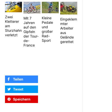
Zwei
Kleine
Mit 7
Eingeklem
Kletterer
Pedale
Jahren
mter
am
und
auf den
Arbeiter
Sturzhahn
großer
Gipfeln
aus
verletzt
Rad-
der Tour-
Gelände
Sport
de-
gerettet
France
Teilen
Tweet
Speichern