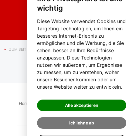
2026
wichtig
Weissenb
ach in
Liezen
Diese Website verwendet Cookies und
Targeting Technologien, um Ihnen ein
besseres Internet-Erlebnis zu
ermöglichen und die Werbung, die Sie
ZUM SEITENANFANG
sehen, besser an Ihre Bedürfnisse
anzupassen. Diese Technologien
Auf BLO24.at werben?
nutzen wir außerdem, um Ergebnisse
+43 (0)664 2226600
zu messen, um zu verstehen, woher
unsere Besucher kommen oder um
unsere Website weiter zu entwickeln.
Home
Suche
Login
Impressum
Datenschutz
Alle akzeptieren
Kontakt
Ich lehne ab