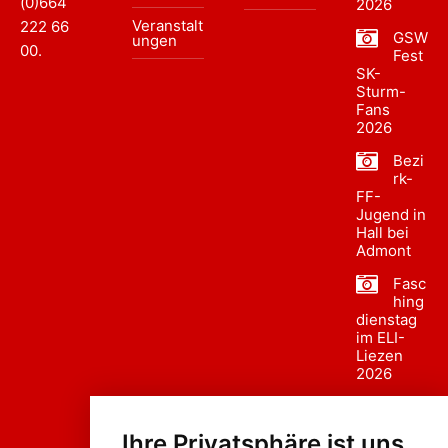
(0)664
2026
Veranstalt
222 66
GSW
ungen
00
.
Fest
SK-
Sturm-
Fans
2026
Bezi
rk-
FF-
Jugend in
Hall bei
Admont
Fasc
hing
dienstag
im ELI-
Liezen
2026
Fasc
hing
Ihre Privatsphäre ist uns
sumzug