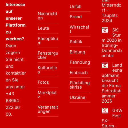
Interesse
Mitterndo
Unfall
rf -
auf
Nachricht
Tauplitz
Brand
en
unserer
2026
Plattform
Wirtschaf
Leute
SK-
t
zu
Stur
Panoptiku
werben?
m 2026 in
Politik
m
Irdning-
Dann
Donnersb
Bildung
zögern
Fenstergu
achtal
cker
Sie nicht
Fahndung
Land
und
Kulturelle
esha
s
Einbruch
kontaktier
uptmann
en Sie
besucht
Fotos
Flüchtling
die Firma
uns unter
skrise
Schrottsh
Marktplat
+43
ammer
z
Ukraine
(0)664
2026
Veranstalt
222 66
GSW
ungen
00
.
Fest
SK-
Sturm-