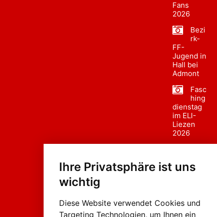
Fans
2026
Bezi
rk-
FF-
Jugend in
Hall bei
Admont
Fasc
hing
dienstag
im ELI-
Liezen
2026
Fasc
hing
Ihre Privatsphäre ist uns
sumzug
2026
wichtig
Weissenb
ach in
Liezen
Diese Website verwendet Cookies und
Targeting Technologien, um Ihnen ein