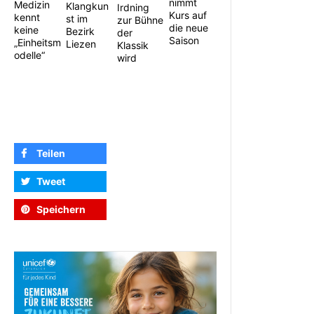
nimmt
Medizin
Klangkun
Irdning
Kurs auf
kennt
st im
zur Bühne
die neue
keine
Bezirk
der
Saison
„Einheitsm
Liezen
Klassik
odelle“
wird
Teilen
Tweet
Speichern