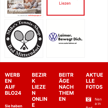
WERB
BEZIR
BEITR
AKTUE
EN
K
ÄGE
LLE
AUF
LIEZE
NACH
FOTOS
BLO24
N
THEM
ONLIN
EN
Nen
a in
E
Sie haben
Bad