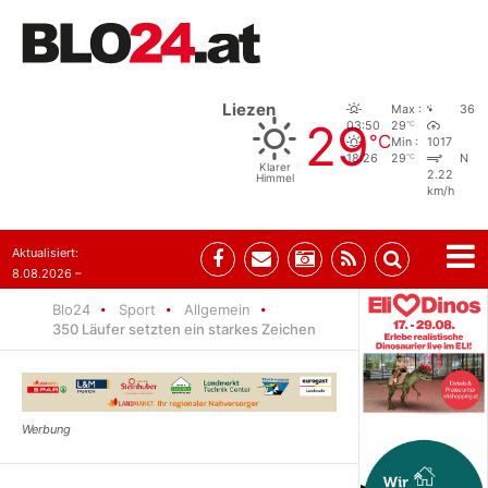
Liezen
Max :
36
29
°C
03:50
29
°C
Min :
1017
°C
18:26
29
N
Klarer
2.22
Himmel
km/h
Aktualisiert:
8.08.2026 –
07:35
Blo24
Sport
Allgemein
350 Läufer setzten ein starkes Zeichen