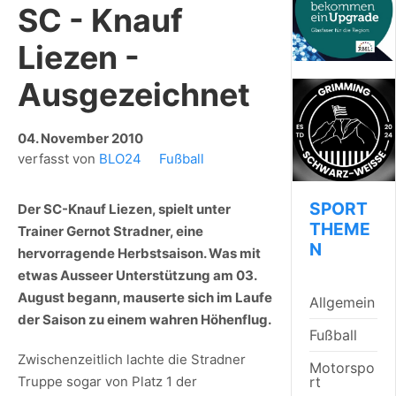
SC - Knauf
Liezen -
Ausgezeichnet
04. November 2010
verfasst von
BLO24
Fußball
SPORT
Der SC-Knauf Liezen, spielt unter
THEME
Trainer Gernot Stradner, eine
N
hervorragende Herbstsaison. Was mit
etwas Ausseer Unterstützung am 03.
August begann, mauserte sich im Laufe
Allgemein
der Saison zu einem wahren Höhenflug.
Fußball
Zwischenzeitlich lachte die Stradner
Motorspo
Truppe sogar von Platz 1 der
rt