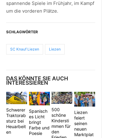
spannende Spiele im Frühjahr, im Kampf
um die vorderen Plätze.
SCHLAGWÖRTER
SC Knauf Liezen
Liezen
DAS KÖNNTE SIE AUCH
INTERESSIEREN
500
Schwerer
Spanisch
Liezen
schöne
Traktorab
es Licht
feiert
Kindersti
sturz bei
bringt
seinen
mmen für
Heuarbeit
Farbe und
neuen
den
en
Poesie
Marktplat
Frieden