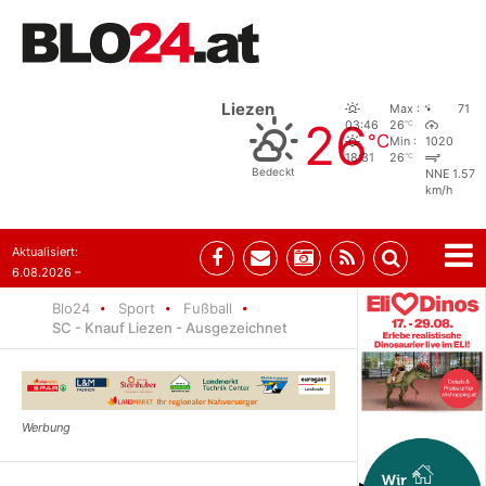
Liezen
Max :
71
26
°C
03:46
26
°C
Min :
1020
°C
18:31
26
Bedeckt
NNE 1.57
km/h
Aktualisiert:
6.08.2026 –
08:29
Blo24
Sport
Fußball
SC - Knauf Liezen - Ausgezeichnet