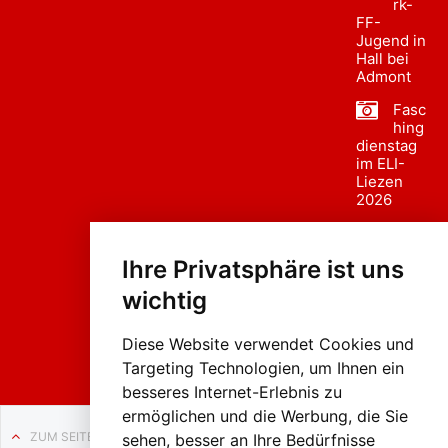
rk-
FF-
Jugend in
Hall bei
Admont
Fasc
hing
dienstag
im ELI-
Liezen
2026
Fasc
hing
Ihre Privatsphäre ist uns
sumzug
2026
wichtig
Weissenb
ach in
Liezen
Diese Website verwendet Cookies und
Targeting Technologien, um Ihnen ein
besseres Internet-Erlebnis zu
ermöglichen und die Werbung, die Sie
ZUM SEITENANFANG
sehen, besser an Ihre Bedürfnisse