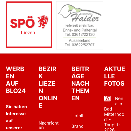
WERB
BEZIR
BEITR
AKTUE
EN
K
ÄGE
LLE
AUF
LIEZE
NACH
FOTOS
BLO24
N
THEM
ONLIN
EN
Nen
a in
E
Sie haben
Bad
Interesse
Mitterndo
Unfall
rf -
auf
Nachricht
Tauplitz
Brand
en
unserer
2026