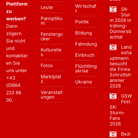
Plattform
Wirtschaf
Leute
SK-
t
zu
Stur
Panoptiku
werben?
m 2026 in
Politik
m
Irdning-
Dann
Donnersb
Bildung
zögern
Fenstergu
achtal
cker
Sie nicht
Fahndung
Land
und
Kulturelle
esha
s
Einbruch
kontaktier
uptmann
en Sie
besucht
Fotos
Flüchtling
die Firma
uns unter
skrise
Schrottsh
Marktplat
+43
ammer
z
Ukraine
(0)664
2026
Veranstalt
222 66
GSW
ungen
00
.
Fest
SK-
Sturm-
Fans
2026
Bezi