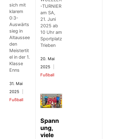
sich mit
-TURNIER
klarem
am SA,
0:3-
21. Juni
Auswärts
2025 ab
sieg in
10 Uhr am
Altaussee
Sportplatz
den
Trieben
Meistertit
el in der 1.
20. Mai
Klasse
2025
Enns
Fußball
31. Mai
2025
Fußball
Spann
ung,
viele