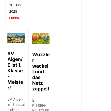
26. Juni
2025
Fußball
SV
Wuzzle
Aigen/
r
E ist 1.
wackel
Klasse
t und
-
das
Meiste
Netz
r!
zappelt
SV Aigen
2.
im Ennstal
RIESEN-
sichert
WUZZLER