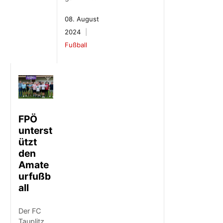
08. August
2024
Fußball
FPÖ
unterst
ützt
den
Amate
urfußb
all
Der FC
Tauplitz