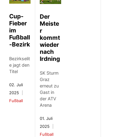
Cup-
Der
Fieber
Meiste
im
r
Fußball
kommt
-Bezirk
wieder
nach
Irdning
Bezirkselit
e jagt den
Titel
SK Sturm
Graz
02. Juli
erneut zu
Gast in
2025
der ATV
Fußball
Arena
01. Juli
2025
Fußball