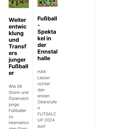
Fußball
Weiter
-
entwic
Spekta
klung
kel in
und
der
Transf
Ennstal
ers
halle
junger
Fußball
HAK
er
Liezen
richtet
Wie SK
den
Sturm und
ersten
Österreich
Oberstufe
junge
n
Fußballer
FUTSALC
zu
UP 2024
internation
aus!
alen Stars