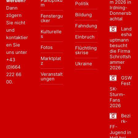
Panoptiku
werben?
m 2026 in
Politik
m
Irdning-
Dann
Donnersb
Bildung
zögern
Fenstergu
achtal
cker
Sie nicht
Fahndung
Land
und
Kulturelle
esha
s
Einbruch
kontaktier
uptmann
en Sie
besucht
Fotos
Flüchtling
die Firma
uns unter
skrise
Schrottsh
Marktplat
+43
ammer
z
Ukraine
(0)664
2026
Veranstalt
222 66
GSW
ungen
00
.
Fest
SK-
Sturm-
Fans
2026
Bezi
rk-
FF-
Jugend in
Hall bei