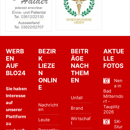
WERB
BEZIR
BEITR
AKTUE
EN
K
ÄGE
LLE
AUF
LIEZE
NACH
FOTOS
BLO24
N
THEM
ONLIN
EN
Nen
a in
E
Sie haben
Bad
Interesse
Mitterndo
Unfall
rf -
auf
Nachricht
Tauplitz
Brand
en
unserer
2026
Plattform
Wirtschaf
Leute
SK-
t
zu
Stur