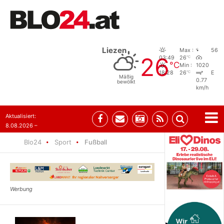
Liezen
Max :
56
26
°C
03:49
26
°C
Min :
1020
°C
18:28
26
E
Mäßig
0.77
bewölkt
km/h
Aktualisiert:
8.08.2026 –
07:35
Blo24
Sport
Fußball