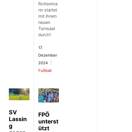
Rottenma
nn startet
mit ihrem
neuen
Turnsaal
durch!
17.
Dezember
2024
Fußball
SV
FPÖ
Lassin
unterst
g
ützt