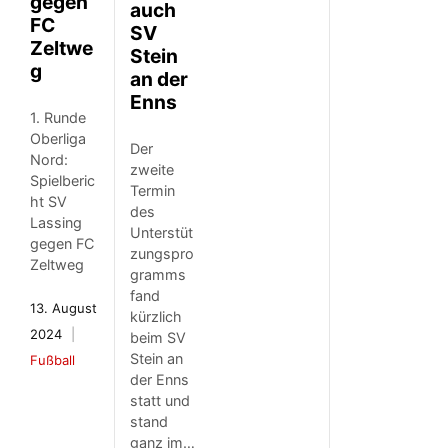
gegen
auch
FC
SV
Zeltwe
Stein
g
an der
Enns
1. Runde
Oberliga
Der
Nord:
zweite
Spielberic
Termin
ht SV
des
Lassing
Unterstüt
gegen FC
zungspro
Zeltweg
gramms
fand
13. August
kürzlich
2024
beim SV
Stein an
Fußball
der Enns
statt und
stand
ganz im…