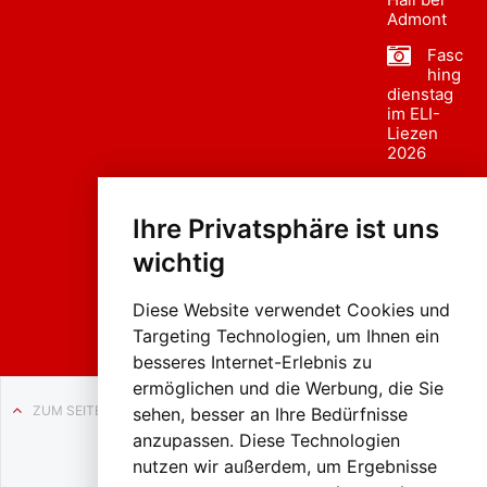
Admont
Fasc
hing
dienstag
im ELI-
Liezen
2026
Fasc
hing
Ihre Privatsphäre ist uns
sumzug
2026
wichtig
Weissenb
ach in
Liezen
Diese Website verwendet Cookies und
Targeting Technologien, um Ihnen ein
besseres Internet-Erlebnis zu
ermöglichen und die Werbung, die Sie
ZUM SEITENANFANG
sehen, besser an Ihre Bedürfnisse
anzupassen. Diese Technologien
Auf BLO24.at werben?
nutzen wir außerdem, um Ergebnisse
+43 (0)664 2226600