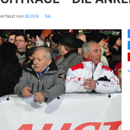
verfasst von
BLO24
Ski
M