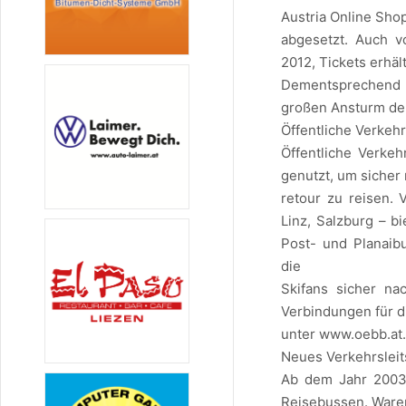
Austria Online Sho
abgesetzt. Auch v
2012, Tickets erhält
Dementsprechend 
großen Ansturm de
Öffentliche Verkehr
Öffentliche Verke
genutzt, um sicher
retour zu reisen.
Linz, Salzburg – b
Post- und Planaib
die
Skifans sicher na
Verbindungen für d
unter www.oebb.at
Neues Verkehrslei
Ab dem Jahr 2003 
Reisebussen. Ware