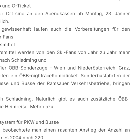
p und Ö-Ticket
or Ort sind an den Abendkassen ab Montag, 23. Jänner
lich.
gewissenhaft laufen auch die Vorbereitungen für den
r Fans.
smittel
hrsmittel werden von den Ski-Fans von Jahr zu Jahr mehr
 nach Schladming und
 Vier ÖBB-Sonderzüge – Wien und Niederösterreich, Graz,
ieten ein ÖBB-nightraceKombiticket. Sonderbusfahrten der
usse und Busse der Ramsauer Verkehrsbetriebe, bringen
ch Schladming. Natürlich gibt es auch zusätzliche ÖBB-
ie Heimreise. Mehr dazu
.
tsystem für PKW und Busse
beobachtete man einen rasanten Anstieg der Anzahl an
n es 2004 noch 220,