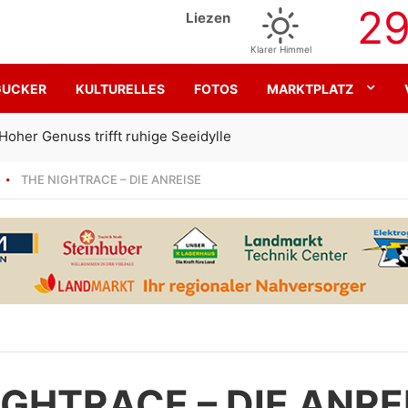
2
Liezen
Klarer Himmel
GUCKER
KULTURELLES
FOTOS
MARKTPLATZ
Gemeinsam für den SK Sturm
THE NIGHTRACE – DIE ANREISE
IGHTRACE – DIE ANRE