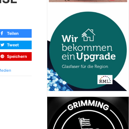
Teilen
Tweet
Speichern
edien