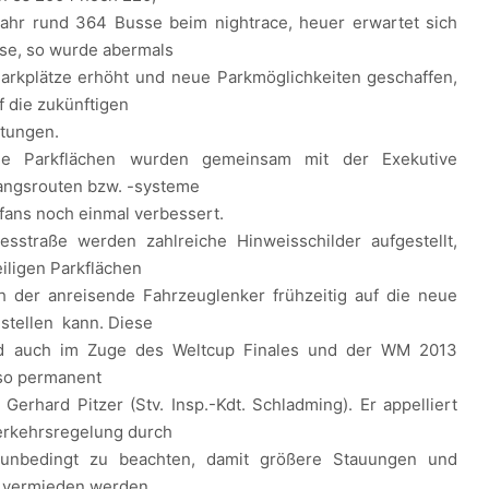
jahr rund 364 Busse beim nightrace, heuer erwartet sich
se, so wurde abermals
Parkplätze erhöht und neue Parkmöglichkeiten geschaffen,
f die zukünftigen
ltungen.
he Parkflächen wurden gemeinsam mit der Exekutive
ngsrouten bzw. -systeme
mfans noch einmal verbessert.
esstraße werden zahlreiche Hinweisschilder aufgestellt,
iligen Parkflächen
h der anreisende Fahrzeuglenker frühzeitig auf die neue
nstellen kann. Diese
rd auch im Zuge des Weltcup Finales und der WM 2013
 so permanent
 Gerhard Pitzer (Stv. Insp.-Kdt. Schladming). Er appelliert
Verkehrsregelung durch
t unbedingt zu beachten, damit größere Stauungen und
 vermieden werden