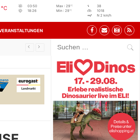
9
°C
03:50
Max : 29
38
°C
°C
18:26
Min : 29
1018
N 2 km/h
VERANSTALTUNGEN
Stehbeisl Stainach Öffnungszeiten
ISE