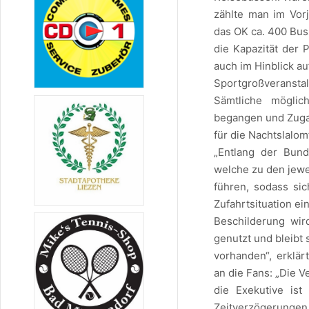
zählte man im Vor
das OK ca. 400 Bus
die Kapazität der 
auch im Hinblick au
Sportgroßveransta
Sämtliche möglic
begangen und Zuga
für die Nachtslalo
„Entlang der Bund
welche zu den jewe
führen, sodass sic
Zufahrtsituation ei
Beschilderung wi
genutzt und bleibt
vorhanden“, erklärt
an die Fans: „Die 
die Exekutive is
Zeitverzögerungen