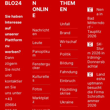
BLO24
N
THEM
ONLIN
EN
Nen
a in
E
Sie haben
Bad
Interesse
Mitterndo
Unfall
rf -
auf
Nachricht
Tauplitz
Brand
en
unserer
2026
Plattform
Wirtschaf
Leute
SK-
t
zu
Stur
Panoptiku
werben?
m 2026 in
Politik
m
Irdning-
Dann
Donnersb
Bildung
zögern
Fenstergu
achtal
cker
Sie nicht
Fahndung
Land
und
Kulturelle
esha
s
Einbruch
kontaktier
uptmann
en Sie
besucht
Fotos
Flüchtling
die Firma
uns unter
skrise
Schrottsh
Marktplat
+43
ammer
z
Ukraine
(0)664
2026