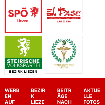
WERB
BEZIR
BEITR
AKTUE
EN
K
ÄGE
LLE
AUF
LIEZE
NACH
FOTOS