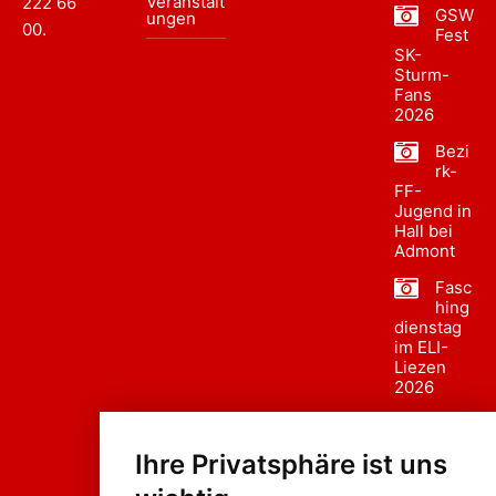
Veranstalt
222 66
GSW
ungen
00
.
Fest
SK-
Sturm-
Fans
2026
Bezi
rk-
FF-
Jugend in
Hall bei
Admont
Fasc
hing
dienstag
im ELI-
Liezen
2026
Fasc
hing
Ihre Privatsphäre ist uns
sumzug
2026