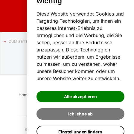
wichtig
Weissenb
ach in
Liezen
Diese Website verwendet Cookies und
Targeting Technologien, um Ihnen ein
besseres Internet-Erlebnis zu
ermöglichen und die Werbung, die Sie
ZUM SEITENANFANG
sehen, besser an Ihre Bedürfnisse
anzupassen. Diese Technologien
Auf BLO24.at werben?
nutzen wir außerdem, um Ergebnisse
+43 (0)664 2226600
zu messen, um zu verstehen, woher
unsere Besucher kommen oder um
unsere Website weiter zu entwickeln.
Home
Suche
Login
Impressum
Datenschutz
Alle akzeptieren
Kontakt
Ich lehne ab
© 2023 BLO24.at – Bezirk Liezen Online |
Cookies
Einstellungen ändern