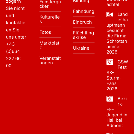
Bildung
zögern
Fenstergu
achtal
cker
Sie nicht
Fahndung
Land
und
Kulturelle
esha
s
Einbruch
kontaktier
uptmann
en Sie
besucht
Fotos
Flüchtling
die Firma
uns unter
skrise
Schrottsh
Marktplat
+43
ammer
z
Ukraine
(0)664
2026
Veranstalt
222 66
GSW
ungen
00
.
Fest
SK-
Sturm-
Fans
2026
Bezi
rk-
FF-
Jugend in
Hall bei
Admont