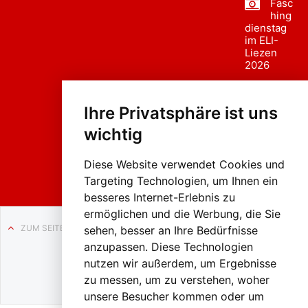
Fasc
hing
dienstag
im ELI-
Liezen
2026
Fasc
hing
Ihre Privatsphäre ist uns
sumzug
2026
wichtig
Weissenb
ach in
Liezen
Diese Website verwendet Cookies und
Targeting Technologien, um Ihnen ein
besseres Internet-Erlebnis zu
ermöglichen und die Werbung, die Sie
ZUM SEITENANFANG
sehen, besser an Ihre Bedürfnisse
anzupassen. Diese Technologien
Auf BLO24.at werben?
nutzen wir außerdem, um Ergebnisse
+43 (0)664 2226600
zu messen, um zu verstehen, woher
unsere Besucher kommen oder um