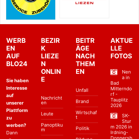
WERB
BEZIR
BEITR
AKTUE
EN
K
ÄGE
LLE
AUF
LIEZE
NACH
FOTOS
BLO24
N
THEM
ONLIN
EN
Nen
a in
E
Sie haben
Bad
Interesse
Mitterndo
Unfall
rf -
auf
Nachricht
Tauplitz
Brand
en
unserer
2026
Plattform
Wirtschaf
Leute
SK-
t
zu
Stur
Panoptiku
werben?
m 2026 in
Politik
m
Irdning-
Dann
Donnersb