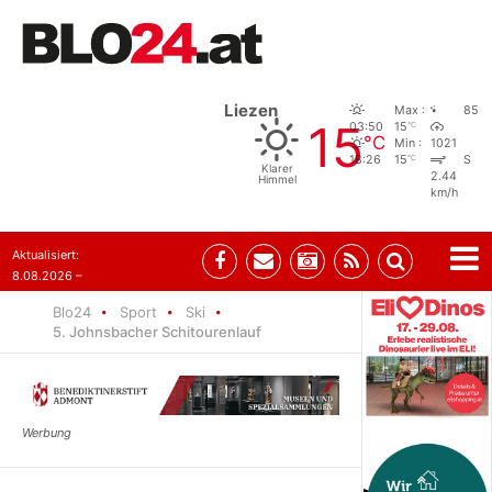
Liezen
Max :
85
15
°C
03:50
15
°C
Min :
1021
°C
18:26
15
S
Klarer
2.44
Himmel
km/h
Aktualisiert:
8.08.2026 –
07:35
Blo24
Sport
Ski
5. Johnsbacher Schitourenlauf