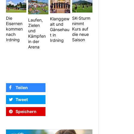
Die
SK-Sturm
Klanggew
Laufen,
Eisernen
nimmt
alt und
Zielen
kommen
Kurs auf
Gänsehau
und
nach
die neue
t in
Kämpfen
Irdning
Saison
Irdning
in der
Arena
Teilen
Tweet
Speichern