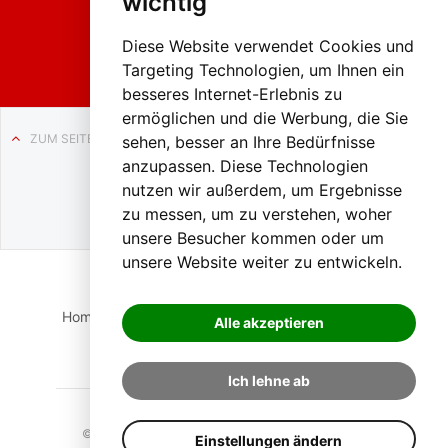
wichtig
Weissenb
ach in
Liezen
Diese Website verwendet Cookies und
Targeting Technologien, um Ihnen ein
besseres Internet-Erlebnis zu
ermöglichen und die Werbung, die Sie
ZUM SEITENANFANG
sehen, besser an Ihre Bedürfnisse
anzupassen. Diese Technologien
Auf BLO24.at werben?
nutzen wir außerdem, um Ergebnisse
+43 (0)664 2226600
zu messen, um zu verstehen, woher
unsere Besucher kommen oder um
unsere Website weiter zu entwickeln.
Home
Suche
Login
Impressum
Datenschutz
Alle akzeptieren
Kontakt
Ich lehne ab
© 2023 BLO24.at – Bezirk Liezen Online |
Cookies
Einstellungen ändern