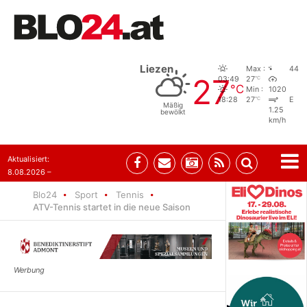
Liezen
Max :
44
27
°C
03:49
27
°C
Min :
1020
°C
18:28
27
E
Mäßig
1.25
bewölkt
km/h
Aktualisiert:
8.08.2026 –
07:35
Blo24
Sport
Tennis
ATV-Tennis startet in die neue Saison