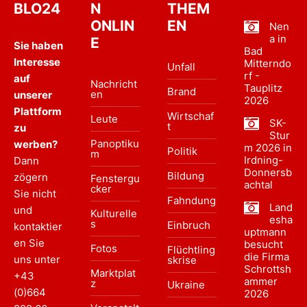
BLO24
N
THEM
ONLIN
EN
Nen
a in
E
Sie haben
Bad
Interesse
Mitterndo
Unfall
rf -
auf
Nachricht
Tauplitz
Brand
en
unserer
2026
Plattform
Wirtschaf
Leute
SK-
t
zu
Stur
Panoptiku
werben?
m 2026 in
Politik
m
Irdning-
Dann
Donnersb
Bildung
zögern
Fenstergu
achtal
cker
Sie nicht
Fahndung
Land
und
Kulturelle
esha
s
Einbruch
kontaktier
uptmann
en Sie
besucht
Fotos
Flüchtling
die Firma
uns unter
skrise
Schrottsh
Marktplat
+43
ammer
z
Ukraine
(0)664
2026