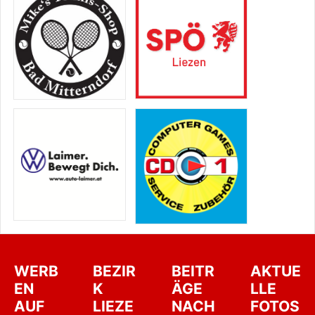
WERB
BEZIR
BEITR
AKTUE
EN
K
ÄGE
LLE
AUF
LIEZE
NACH
FOTOS