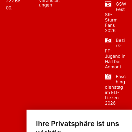
Veranstalt
222 66
GSW
ungen
00
.
Fest
SK-
Sturm-
Fans
2026
Bezi
rk-
FF-
Jugend in
Hall bei
Admont
Fasc
hing
dienstag
im ELI-
Liezen
2026
Fasc
hing
Ihre Privatsphäre ist uns
sumzug
2026