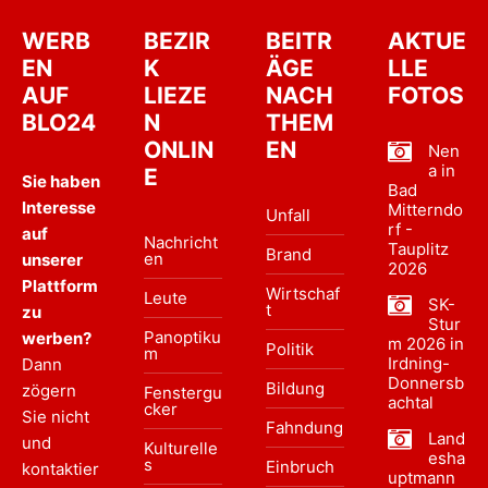
WERB
BEZIR
BEITR
AKTUE
EN
K
ÄGE
LLE
AUF
LIEZE
NACH
FOTOS
BLO24
N
THEM
ONLIN
EN
Nen
a in
E
Sie haben
Bad
Interesse
Mitterndo
Unfall
rf -
auf
Nachricht
Tauplitz
Brand
en
unserer
2026
Plattform
Wirtschaf
Leute
SK-
t
zu
Stur
Panoptiku
werben?
m 2026 in
Politik
m
Irdning-
Dann
Donnersb
Bildung
zögern
Fenstergu
achtal
cker
Sie nicht
Fahndung
Land
und
Kulturelle
esha
s
Einbruch
kontaktier
uptmann