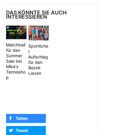
DAS KÖNNTE SIE AUCH
INTERESSIEREN
Matchball
Sportliche
für den
r
Summer
Aufschlag
Sale bei
für den
Mike's
Bezirk
Tennissho
Liezen
p
Teilen
Tweet