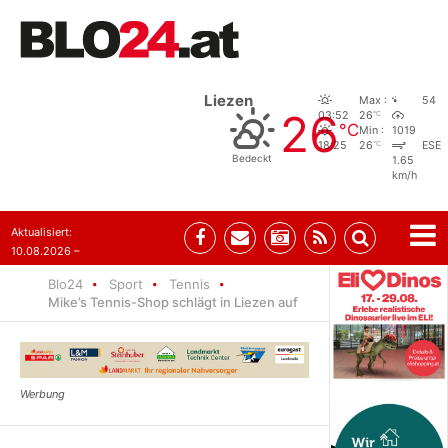
Liezen
Max :
54
26
°C
03:52
26
°C
Min :
1019
°C
18:25
26
ESE
Bedeckt
1.65
km/h
Aktualisiert:
10.08.2026 –
07:56
Blo24
Sport
Tennis
Mike’s Tennis-Shop schlägt in Liezen auf