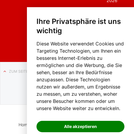
2026
Fasc
hing
Ihre Privatsphäre ist uns
sumzug
2026
wichtig
Weissenb
ach in
Liezen
Diese Website verwendet Cookies und
Targeting Technologien, um Ihnen ein
besseres Internet-Erlebnis zu
ermöglichen und die Werbung, die Sie
ZUM SEITENANFANG
sehen, besser an Ihre Bedürfnisse
anzupassen. Diese Technologien
Auf BLO24.at werben?
nutzen wir außerdem, um Ergebnisse
+43 (0)664 2226600
zu messen, um zu verstehen, woher
unsere Besucher kommen oder um
unsere Website weiter zu entwickeln.
Home
Suche
Login
Impressum
Datenschutz
Alle akzeptieren