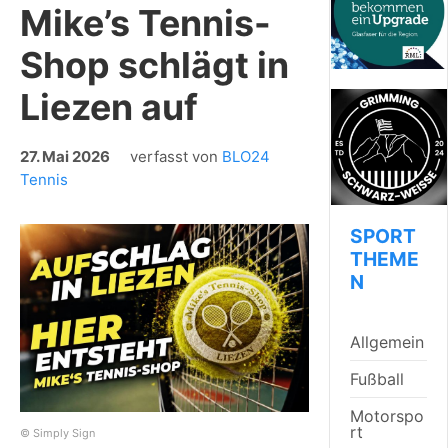
Mike’s Tennis-
Shop schlägt in
Liezen auf
27. Mai 2026
verfasst von
BLO24
Tennis
SPORT
THEME
N
Allgemein
Fußball
Motorspo
rt
© Simply Sign