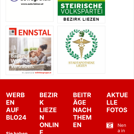
WERB
BEZIR
BEITR
AKTUE
EN
K
ÄGE
LLE
AUF
LIEZE
NACH
FOTOS
BLO24
N
THEM
ONLIN
EN
Nen
a in
E
Sie haben