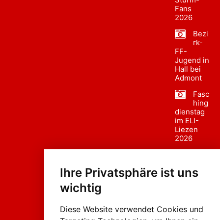
Fans
2026
Bezi
rk-
FF-
Jugend in
Hall bei
Admont
Fasc
hing
dienstag
im ELI-
Liezen
2026
Fasc
hing
Ihre Privatsphäre ist uns
sumzug
2026
wichtig
Weissenb
ach in
Liezen
Diese Website verwendet Cookies und