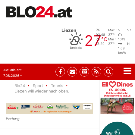
Liezen
Max :
57
27
°C
03:48
27
°C
Min :
1019
°C
18:29
27
N
Bedeckt
1.68
km/h
Aktualisiert:
7.08.2026 –
09:05
Blo24
Sport
Tennis
Liezen will wieder nach oben.