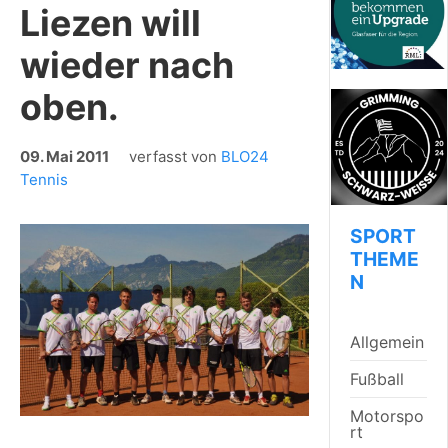
Liezen will
wieder nach
oben.
09. Mai 2011
verfasst von
BLO24
Tennis
SPORT
THEME
N
Allgemein
Fußball
Motorspo
rt