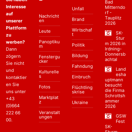
Bad
Interesse
Mitterndo
Unfall
rf -
auf
Nachricht
Tauplitz
Brand
en
unserer
2026
Plattform
Wirtschaf
Leute
SK-
t
zu
Stur
Panoptiku
werben?
m 2026 in
Politik
m
Irdning-
Dann
Donnersb
Bildung
zögern
Fenstergu
achtal
cker
Sie nicht
Fahndung
Land
und
Kulturelle
esha
s
Einbruch
kontaktier
uptmann
en Sie
besucht
Fotos
Flüchtling
die Firma
uns unter
skrise
Schrottsh
Marktplat
+43
ammer
z
Ukraine
(0)664
2026
Veranstalt
222 66
GSW
ungen
00
.
Fest
SK-
Sturm-