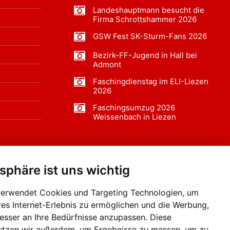
Landeshauptmann besucht die
Firma Schrottshammer 2026
GSW Fest SK-Sturm-Fans 2026
Bezirk-FF-Jugend in Hall bei
Admont
Faschingdienstag im ELI-Liezen
2026
Faschingsumzug 2026
Weissenbach in Liezen
tsphäre ist uns wichtig
f BLO24.at werben?
+43 (0)664 2226600
verwendet Cookies und Targeting Technologien, um
res Internet-Erlebnis zu ermöglichen und die Werbung,
besser an Ihre Bedürfnisse anzupassen. Diese
utzen wir außerdem, um Ergebnisse zu messen, um zu