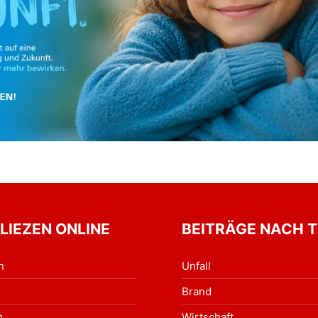
 LIEZEN ONLINE
BEITRÄGE NACH 
n
Unfall
Brand
m
Wirtschaft