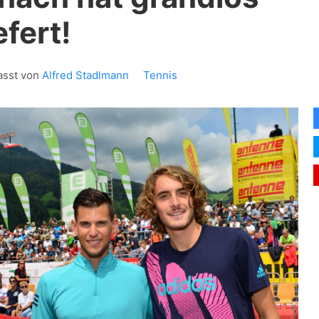
efert!
asst von
Alfred Stadlmann
Tennis