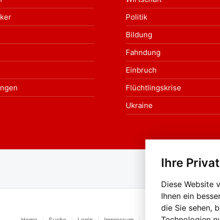
ker
Politik
Bildung
Fahndung
Einbruch
ungen
Flüchtlingskrise
Ukraine
Ihre Priva
Au
Diese Website 
Ihnen ein besse
die Sie sehen, 
Technologien n
Home
Suche
Login
Impressum
Datenschutz
Kontakt