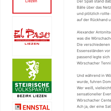
Der Spaß stand dab
Bälle über das Net
und plötzlich rollt
auf der Rückhand u
Alexander Antonits
was die Wörschach
Die verschiedenen 
Essensständen vor
passend legte sich
Wörschacher Tenni
Und während in Wör
wurde, fuhren Domi
Wer weiß, vielleic
sensationeller Even
Wörschacher Cente
Ach ja, der eine Sa