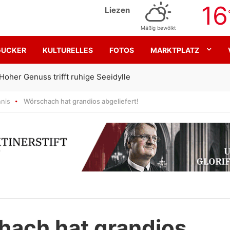
16
Liezen
Mäßig bewölkt
GUCKER
KULTURELLES
FOTOS
MARKTPLATZ
Gemeinsam für den SK Sturm
nis
Wörschach hat grandios abgeliefert!
ach hat grandios