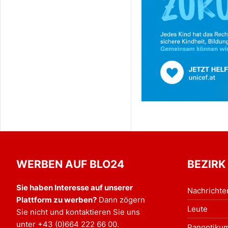
WERBEN AUF BLO24
BEZIRK
Sie haben Interesse auf unserer
Nachrichte
Plattform zu werben?
Dann zögern
Leute
Sie nicht und kontaktieren Sie uns
unter
+43 (0)664 222 66 00
.
Panoptiku