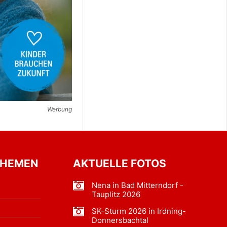
Werbung
THEMEN
AKTUELLE FOTOS
Nena in Bad Mitterndorf -
Tauplitz 2026
SK-Sturm 2026 in Irdning-
Donnersbachtal