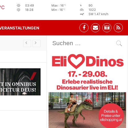
°C
03:49
Max : 16
90
°C
°C
18:28
Min : 16
1022
SW 1.47 km/h
VERANSTALTUNGEN
Stehbeisl Stainach Öffnungszeiten