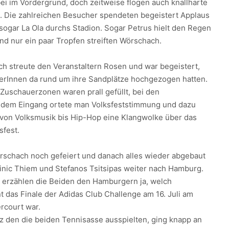
ei im Vordergrund, doch zeitweise flogen auch knallharte
z. Die zahlreichen Besucher spendeten begeistert Applaus
e sogar La Ola durchs Stadion. Sogar Petrus hielt den Regen
nd nur ein paar Tropfen streiften Wörschach.
ch streute den Veranstaltern Rosen und war begeistert,
erInnen da rund um ihre Sandplätze hochgezogen hatten.
Zuschauerzonen waren prall gefüllt, bei den
 dem Eingang ortete man Volksfeststimmung und dazu
 von Volksmusik bis Hip-Hop eine Klangwolke über das
sfest.
schach noch gefeiert und danach alles wieder abgebaut
nic Thiem und Stefanos Tsitsipas weiter nach Hamburg.
ht erzählen die Beiden den Hamburgern ja, welch
t das Finale der Adidas Club Challenge am 16. Juli am
rcourt war.
tz den die beiden Tennisasse ausspielten, ging knapp an