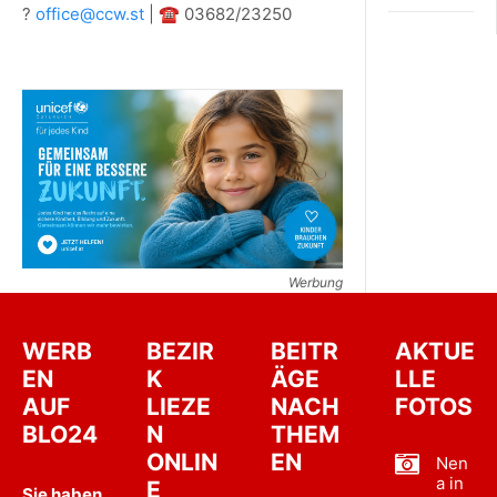
?
office@ccw.st
| ☎ 03682/23250
Werbung
WERB
BEZIR
BEITR
AKTUE
EN
K
ÄGE
LLE
AUF
LIEZE
NACH
FOTOS
BLO24
N
THEM
ONLIN
EN
Nen
a in
E
Sie haben