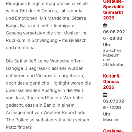
Gesäuse-
Bluegrass klingt, entpuppte sich live als
Spezialitä
wilder Ritt durch Genres, Jahrzehnte
tenmarkt
2026
und Emotionen. Mit Mandoline, Gitarre,
Banjo, Bass und mehrstimmigem
06.06.202
Gesang versetzten die vier Musiker ihr
6 - 09:00
Publikum in Schwingung – musikalisch
Uhr
und emotional.
zwischen
Museum
und
Die Setlist ließ keine Wünsche offen:
Stiftskeller
Gängige Bluegrass-Klassiker wurden
mit Verve und Virtuosität dargeboten,
Kultur &
Genuss
doch das eigentliche Highlight waren die
2026
überraschenden Ausflüge in die Welt
von Jazz, Rock und Fusion. Wer hätte
02.07.202
gedacht, dass ein Banjo in einem
6 - 17:00
Arrangement von Weather Report oder
Uhr
The Police so selbstverständlich seinen
Museum
Platz findet?
Gesäuse-