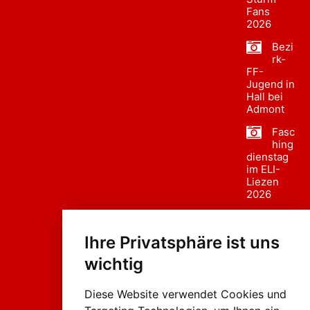
Fans
2026
Bezi
rk-
FF-
Jugend in
Hall bei
Admont
Fasc
hing
dienstag
im ELI-
Liezen
2026
Fasc
hing
Ihre Privatsphäre ist uns
sumzug
2026
wichtig
Weissenb
ach in
Liezen
Diese Website verwendet Cookies und