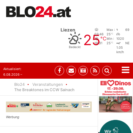
Liezen
Max :
69
25
°C
03:46
25
°C
Min :
1020
°C
18:31
25
NE
Bedeckt
1.05
km/h
Aktualisiert:
6.08.2026 –
08:29
Blo24
Veranstaltungen
The Breaktones im CCW Sainach