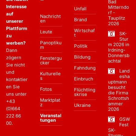
Bad
Interesse
Mitterndo
Unfall
rf -
auf
Nachricht
Tauplitz
Brand
en
unserer
2026
Plattform
Wirtschaf
Leute
SK-
t
zu
Stur
Panoptiku
werben?
m 2026 in
Politik
m
Irdning-
Dann
Donnersb
Bildung
zögern
Fenstergu
achtal
cker
Sie nicht
Fahndung
Land
und
Kulturelle
esha
s
Einbruch
kontaktier
uptmann
en Sie
besucht
Fotos
Flüchtling
die Firma
uns unter
skrise
Schrottsh
Marktplat
+43
ammer
z
Ukraine
(0)664
2026
Veranstal
222 66
GSW
tungen
00
.
Fest
SK-
Sturm-