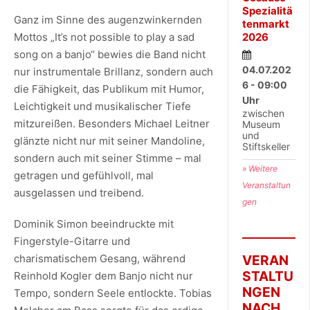
Spezialitä
Ganz im Sinne des augenzwinkernden
tenmarkt
Mottos „It’s not possible to play a sad
2026
song on a banjo“ bewies die Band nicht
04.07.202
nur instrumentale Brillanz, sondern auch
6 - 09:00
die Fähigkeit, das Publikum mit Humor,
Uhr
Leichtigkeit und musikalischer Tiefe
zwischen
mitzureißen. Besonders Michael Leitner
Museum
und
glänzte nicht nur mit seiner Mandoline,
Stiftskeller
sondern auch mit seiner Stimme – mal
» Weitere
getragen und gefühlvoll, mal
Veranstaltun
ausgelassen und treibend.
gen
Dominik Simon beeindruckte mit
Fingerstyle-Gitarre und
charismatischem Gesang, während
VERAN
STALTU
Reinhold Kogler dem Banjo nicht nur
NGEN
Tempo, sondern Seele entlockte. Tobias
NACH