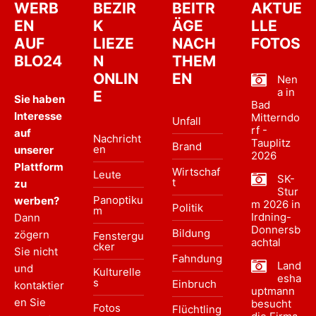
WERB
BEZIR
BEITR
AKTUE
EN
K
ÄGE
LLE
AUF
LIEZE
NACH
FOTOS
BLO24
N
THEM
ONLIN
EN
Nen
a in
E
Sie haben
Bad
Interesse
Mitterndo
Unfall
rf -
auf
Nachricht
Tauplitz
Brand
en
unserer
2026
Plattform
Wirtschaf
Leute
SK-
t
zu
Stur
Panoptiku
werben?
m 2026 in
Politik
m
Irdning-
Dann
Donnersb
Bildung
zögern
Fenstergu
achtal
cker
Sie nicht
Fahndung
Land
und
Kulturelle
esha
s
Einbruch
kontaktier
uptmann
en Sie
besucht
Fotos
Flüchtling