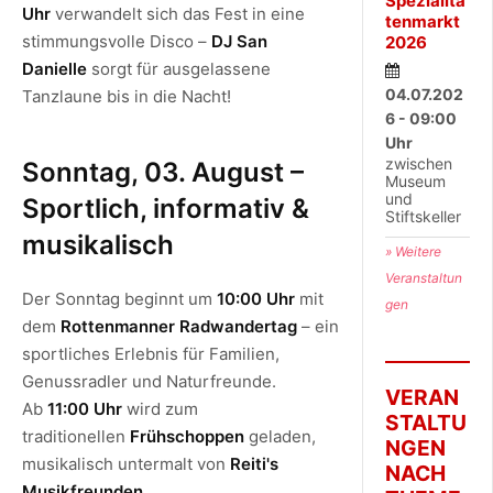
Spezialitä
Uhr
verwandelt sich das Fest in eine
tenmarkt
stimmungsvolle Disco –
DJ San
2026
Danielle
sorgt für ausgelassene
04.07.202
Tanzlaune bis in die Nacht!
6 - 09:00
Uhr
zwischen
Sonntag, 03. August –
Museum
und
Sportlich, informativ &
Stiftskeller
musikalisch
» Weitere
Veranstaltun
Der Sonntag beginnt um
10:00 Uhr
mit
gen
dem
Rottenmanner Radwandertag
– ein
sportliches Erlebnis für Familien,
Genussradler und Naturfreunde.
VERAN
Ab
11:00 Uhr
wird zum
STALTU
traditionellen
Frühschoppen
geladen,
NGEN
musikalisch untermalt von
Reiti's
NACH
Musikfreunden
.