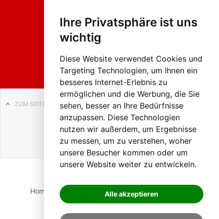
Fasc
hing
Ihre Privatsphäre ist uns
sumzug
2026
wichtig
Weissenb
ach in
Liezen
Diese Website verwendet Cookies und
Targeting Technologien, um Ihnen ein
besseres Internet-Erlebnis zu
ermöglichen und die Werbung, die Sie
ZUM SEITENANFANG
sehen, besser an Ihre Bedürfnisse
anzupassen. Diese Technologien
Auf BLO24.at werben?
nutzen wir außerdem, um Ergebnisse
+43 (0)664 2226600
zu messen, um zu verstehen, woher
unsere Besucher kommen oder um
unsere Website weiter zu entwickeln.
Home
Suche
Login
Impressum
Datenschutz
Alle akzeptieren
Kontakt