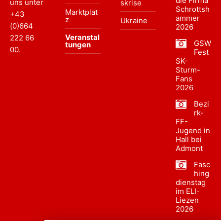
die Firma
uns unter
skrise
Schrottsh
Marktplat
+43
ammer
z
Ukraine
(0)664
2026
Veranstal
222 66
GSW
tungen
00
.
Fest
SK-
Sturm-
Fans
2026
Bezi
rk-
FF-
Jugend in
Hall bei
Admont
Fasc
hing
dienstag
im ELI-
Liezen
2026