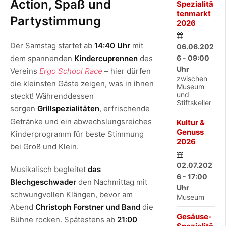
Action, Spaß und
Spezialitä
tenmarkt
Partystimmung
2026
Der Samstag startet ab
14:40 Uhr
mit
06.06.202
dem spannenden
Kindercuprennen
des
6 - 09:00
Uhr
Vereins
Ergo School Race
– hier dürfen
zwischen
die kleinsten Gäste zeigen, was in ihnen
Museum
und
steckt! Währenddessen
Stiftskeller
sorgen
Grillspezialitäten
, erfrischende
Getränke und ein abwechslungsreiches
Kultur &
Genuss
Kinderprogramm für beste Stimmung
2026
bei Groß und Klein.
02.07.202
Musikalisch begleitet
das
6 - 17:00
Blechgeschwader
den Nachmittag mit
Uhr
schwungvollen Klängen, bevor am
Museum
Abend
Christoph Forstner und Band
die
Gesäuse-
Bühne rocken. Spätestens ab
21:00