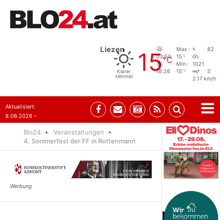
Liezen
Max :
82
15
°C
03:50
15
°C
Min :
1021
°C
Klarer
18:26
15
S
Himmel
2.17 km/h
Aktualisiert:
8.08.2026 –
07:35
Blo24
Veranstaltungen
4. Sommerfest der FF in Rottenmann