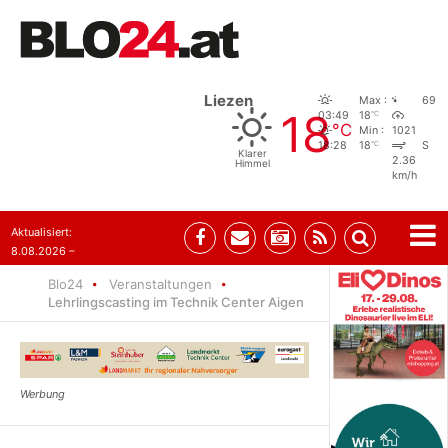
Liezen
Max :
69
18
°C
03:49
18
°C
Min :
1021
°C
18:28
18
S
Klarer
2.36
Himmel
km/h
Aktualisiert:
8.08.2026 –
07:35
Blo24
Veranstaltungen
Lehrlingscasting im Technik Center Aigen