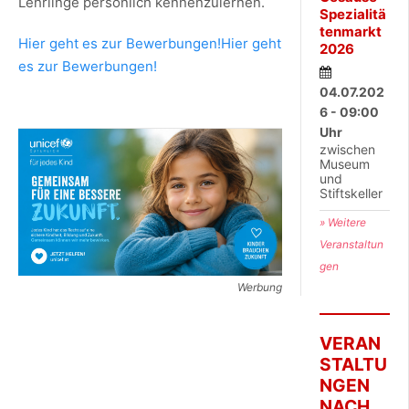
Lehrlinge persönlich kennenzulernen.
Spezialitä
tenmarkt
Hier geht es zur Bewerbungen!Hier geht
2026
es zur Bewerbungen!
04.07.202
6 - 09:00
Uhr
zwischen
Museum
und
Stiftskeller
» Weitere
Veranstaltun
gen
Werbung
VERAN
STALTU
NGEN
NACH