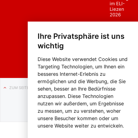
im ELI-
Liezen
2026
Fasc
hing
Ihre Privatsphäre ist uns
sumzug
2026
wichtig
Weissenb
ach in
Liezen
Diese Website verwendet Cookies und
Targeting Technologien, um Ihnen ein
besseres Internet-Erlebnis zu
ermöglichen und die Werbung, die Sie
ZUM SEITENANFANG
sehen, besser an Ihre Bedürfnisse
anzupassen. Diese Technologien
Auf BLO24.at werben?
nutzen wir außerdem, um Ergebnisse
+43 (0)664 2226600
zu messen, um zu verstehen, woher
unsere Besucher kommen oder um
unsere Website weiter zu entwickeln.