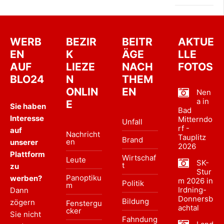
WERB
BEZIR
BEITR
AKTUE
EN
K
ÄGE
LLE
AUF
LIEZE
NACH
FOTOS
BLO24
N
THEM
ONLIN
EN
Nen
a in
E
Sie haben
Bad
Interesse
Mitterndo
Unfall
rf -
auf
Nachricht
Tauplitz
Brand
en
unserer
2026
Plattform
Wirtschaf
Leute
SK-
t
zu
Stur
Panoptiku
werben?
m 2026 in
Politik
m
Irdning-
Dann
Donnersb
Bildung
zögern
Fenstergu
achtal
cker
Sie nicht
Fahndung