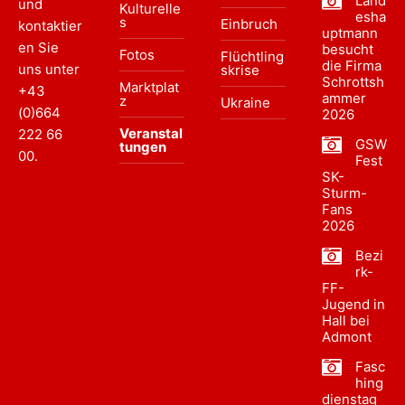
Land
und
Kulturelle
esha
s
Einbruch
kontaktier
uptmann
en Sie
besucht
Fotos
Flüchtling
die Firma
uns unter
skrise
Schrottsh
Marktplat
+43
ammer
z
Ukraine
(0)664
2026
Veranstal
222 66
GSW
tungen
00
.
Fest
SK-
Sturm-
Fans
2026
Bezi
rk-
FF-
Jugend in
Hall bei
Admont
Fasc
hing
dienstag