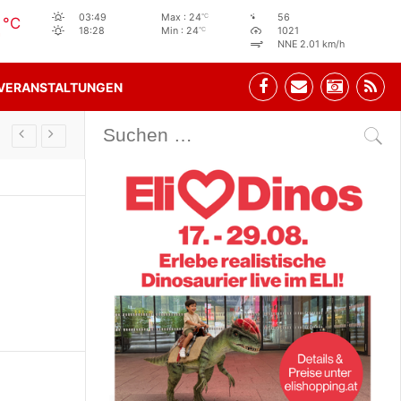
4
°C
03:49
Max : 24
56
°C
°C
18:28
Min : 24
1021
NNE 2.01 km/h
VERANSTALTUNGEN
Stehbeisl Stainach Ö