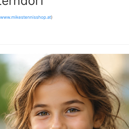
terndorf
www.mikestennisshop.at
)