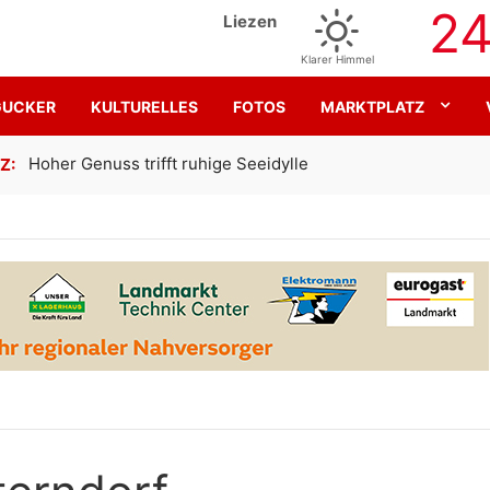
2
Liezen
Klarer Himmel
GUCKER
KULTURELLES
FOTOS
MARKTPLATZ
Gemeinsam für den SK Sturm