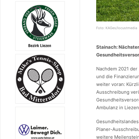
Foto: KAGes/Iocustmedia
Stainach: Nächster
Gesundheitsversor
Nachdem 2021 der G
und die Finanzieru
weiter voran: Kürzl
Ausschreibung veröf
Gesundheitsversorg
Ambulanz in Liezen,
Gesundheitslandesr
Planer-Ausschreibu
weitere Meilenstei