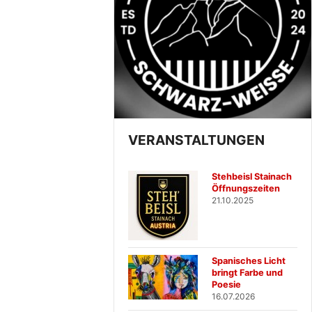
VERANSTALTUNGEN
Stehbeisl Stainach
Öffnungszeiten
21.10.2025
Spanisches Licht
bringt Farbe und
Poesie
16.07.2026