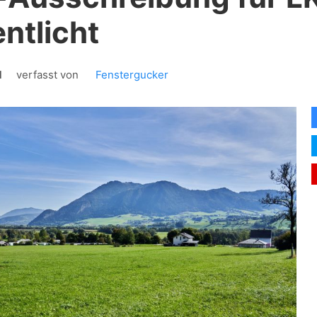
entlicht
1
verfasst von
Fenstergucker