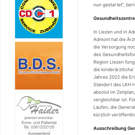
nun gestartet“, be
Gesundheitszentre
In Liezen und in Ad
Admont hat die Ärz
die Versorgung noc
des Gesundheitsfond
Region Liezen fung
die kinderärztliche
Jahres 2022 die Er
Standort des LKH H
absolut im Zeitpla
vergleichbar ist. F
Laufen, die Genera
kürzlich veröffentli
Ausschreibung Gene