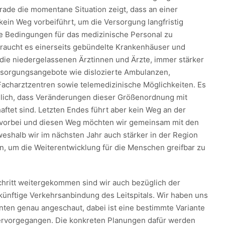
rade die momentane Situation zeigt, dass an einer
kein Weg vorbeiführt, um die Versorgung langfristig
e Bedingungen für das medizinische Personal zu
raucht es einerseits gebündelte Krankenhäuser und
n die niedergelassenen Ärztinnen und Ärzte, immer stärker
rsorgungsangebote wie dislozierte Ambulanzen,
acharztzentren sowie telemedizinische Möglichkeiten. Es
ndlich, dass Veränderungen dieser Größenordnung mit
aftet sind. Letzten Endes führt aber kein Weg an der
 vorbei und diesen Weg möchten wir gemeinsam mit den
shalb wir im nächsten Jahr auch stärker in der Region
n, um die Weiterentwicklung für die Menschen greifbar zu
chritt weitergekommen sind wir auch bezüglich der
 künftige Verkehrsanbindung des Leitspitals. Wir haben uns
nten genau angeschaut, dabei ist eine bestimmte Variante
 hervorgegangen. Die konkreten Planungen dafür werden