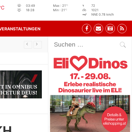
°C
03:49
Max : 21
72
°C
°C
18:28
Min : 21
1021
NNE 0.78 km/h
VERANSTALTUNGEN
Stehbeisl Stainach Öffnungszeiten
KH