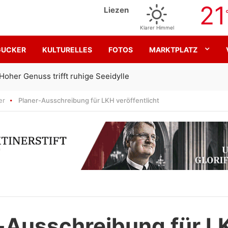
21
Liezen
Klarer Himmel
GUCKER
KULTURELLES
FOTOS
MARKTPLATZ
Gemeinsam für den SK Sturm
er
Planer-Ausschreibung für LKH veröffentlicht
-Ausschreibung für L