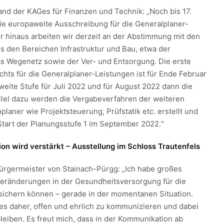
tand der KAGes für Finanzen und Technik: „Noch bis 17.
die europaweite Ausschreibung für die Generalplaner-
r hinaus arbeiten wir derzeit an der Abstimmung mit den
us den Bereichen Infrastruktur und Bau, etwa der
s Wegenetz sowie der Ver- und Entsorgung. Die erste
chts für die Generalplaner-Leistungen ist für Ende Februar
weite Stufe für Juli 2022 und für August 2022 dann die
llel dazu werden die Vergabeverfahren der weiteren
planer wie Projektsteuerung, Prüfstatik etc. erstellt und
 Start der Planungsstufe 1 im September 2022.“
ion wird verstärkt – Ausstellung im Schloss Trautenfels
Bürgermeister von Stainach-Pürgg: „Ich habe großes
Veränderungen in der Gesundheitsversorgung für die
ichern können – gerade in der momentanen Situation.
 es daher, offen und ehrlich zu kommunizieren und dabei
leiben. Es freut mich, dass in der Kommunikation ab