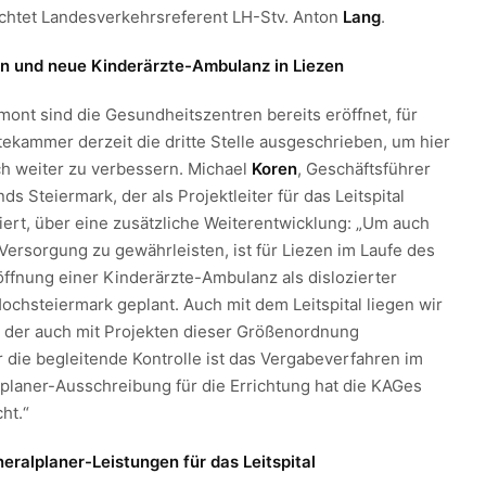
richtet Landesverkehrsreferent LH-Stv. Anton
Lang
.
n und neue Kinderärzte-Ambulanz in Liezen
mont sind die Gesundheitszentren bereits eröffnet, für
tekammer derzeit die dritte Stelle ausgeschrieben, um hier
h weiter zu verbessern. Michael
Koren
, Geschäftsführer
s Steiermark, der als Projektleiter für das Leitspital
iert, über eine zusätzliche Weiterentwicklung: „Um auch
 Versorgung zu gewährleisten, ist für Liezen im Laufe des
öffnung einer Kinderärzte-Ambulanz als dislozierter
ochsteiermark geplant. Auch mit dem Leitspital liegen wir
n, der auch mit Projekten dieser Größenordnung
ür die begleitende Kontrolle ist das Vergabeverfahren im
lplaner-Ausschreibung für die Errichtung hat die KAGes
cht.“
ralplaner-Leistungen für das Leitspital