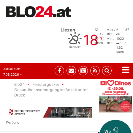
Liezen
Max :
87
18
°C
03:49
18
°C
Min :
1022
°C
18:28
18
S
Bedeckt
1.62
km/h
Aktualisiert:
7.08.2026 –
09:05
Blo24
Fenstergucker
Gesundheitsversorgung im Bezirk unter
Druck