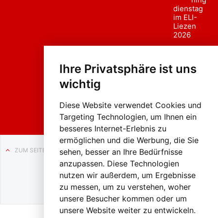
dienstag
im ELI-
Liezen
2026
Fasc
hing
Ihre Privatsphäre ist uns
sumzug
2026
wichtig
Weissenb
ach in
Liezen
Diese Website verwendet Cookies und
Targeting Technologien, um Ihnen ein
besseres Internet-Erlebnis zu
ermöglichen und die Werbung, die Sie
ZUM SEITENANFANG
sehen, besser an Ihre Bedürfnisse
anzupassen. Diese Technologien
Auf BLO24.at werben?
nutzen wir außerdem, um Ergebnisse
+43 (0)664 2226600
zu messen, um zu verstehen, woher
unsere Besucher kommen oder um
unsere Website weiter zu entwickeln.