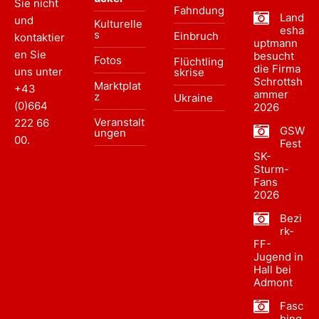
Sie nicht
Fahndung
Land
und
Kulturelle
esha
s
Einbruch
kontaktier
uptmann
en Sie
besucht
Fotos
Flüchtling
die Firma
uns unter
skrise
Schrottsh
Marktplat
+43
ammer
z
Ukraine
(0)664
2026
Veranstalt
222 66
GSW
ungen
00
.
Fest
SK-
Sturm-
Fans
2026
Bezi
rk-
FF-
Jugend in
Hall bei
Admont
Fasc
hing