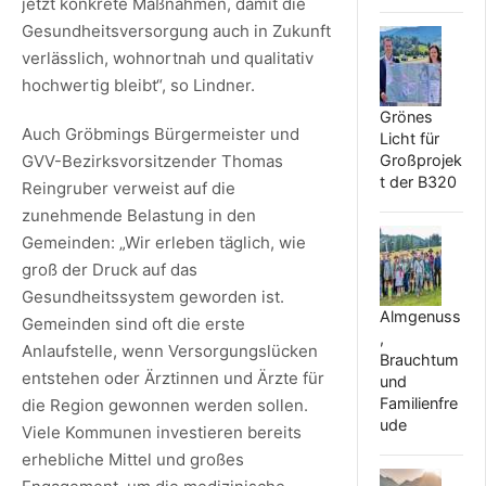
jetzt konkrete Maßnahmen, damit die
Gesundheitsversorgung auch in Zukunft
verlässlich, wohnortnah und qualitativ
hochwertig bleibt“, so Lindner.
Grönes
Auch Gröbmings Bürgermeister und
Licht für
Großprojek
GVV-Bezirksvorsitzender Thomas
t der B320
Reingruber verweist auf die
zunehmende Belastung in den
Gemeinden: „Wir erleben täglich, wie
groß der Druck auf das
Gesundheitssystem geworden ist.
Almgenuss
Gemeinden sind oft die erste
,
Anlaufstelle, wenn Versorgungslücken
Brauchtum
entstehen oder Ärztinnen und Ärzte für
und
Familienfre
die Region gewonnen werden sollen.
ude
Viele Kommunen investieren bereits
erhebliche Mittel und großes