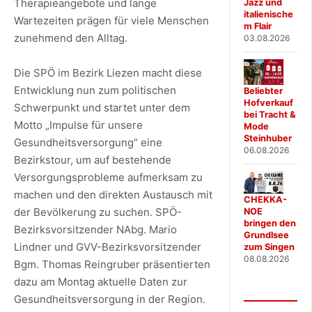
Therapieangebote und lange
Jazz und
italienische
Wartezeiten prägen für viele Menschen
m Flair
zunehmend den Alltag.
03.08.2026
Die SPÖ im Bezirk Liezen macht diese
Entwicklung nun zum politischen
Beliebter
Hofverkauf
Schwerpunkt und startet unter dem
bei Tracht &
Motto „Impulse für unsere
Mode
Steinhuber
Gesundheitsversorgung“ eine
06.08.2026
Bezirkstour, um auf bestehende
Versorgungsprobleme aufmerksam zu
machen und den direkten Austausch mit
CHEKKA-
der Bevölkerung zu suchen. SPÖ-
NOE
bringen den
Bezirksvorsitzender NAbg. Mario
Grundlsee
Lindner und GVV-Bezirksvorsitzender
zum Singen
08.08.2026
Bgm. Thomas Reingruber präsentierten
dazu am Montag aktuelle Daten zur
Gesundheitsversorgung in der Region.