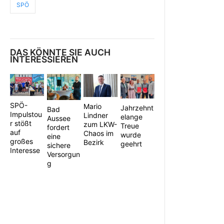
SPÖ
DAS KÖNNTE SIE AUCH
INTERESSIEREN
SPÖ-
Mario
Jahrzehnt
Bad
Impulstou
Lindner
elange
Aussee
r stößt
zum LKW-
Treue
fordert
auf
Chaos im
wurde
eine
großes
Bezirk
geehrt
sichere
Interesse
Versorgun
g