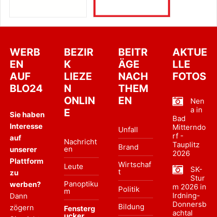
WERB
BEZIR
BEITR
AKTUE
EN
K
ÄGE
LLE
AUF
LIEZE
NACH
FOTOS
BLO24
N
THEM
ONLIN
EN
Nen
a in
E
Sie haben
Bad
Interesse
Mitterndo
Unfall
rf -
auf
Nachricht
Tauplitz
Brand
en
unserer
2026
Plattform
Wirtschaf
Leute
SK-
t
zu
Stur
Panoptiku
werben?
m 2026 in
Politik
m
Irdning-
Dann
Donnersb
Bildung
zögern
Fensterg
achtal
ucker