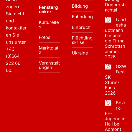
Donnersb
Bildung
zögern
Fensterg
achtal
ucker
Sie nicht
Fahndung
Land
und
Kulturelle
esha
s
Einbruch
kontaktier
uptmann
en Sie
besucht
Fotos
Flüchtling
die Firma
uns unter
skrise
Schrottsh
Marktplat
+43
ammer
z
Ukraine
(0)664
2026
Veranstalt
222 66
GSW
ungen
00
.
Fest
SK-
Sturm-
Fans
2026
Bezi
rk-
FF-
Jugend in
Hall bei
Admont