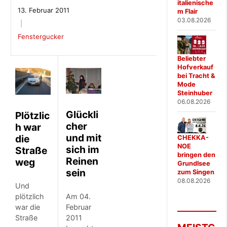
italienische
13. Februar 2011
m Flair
03.08.2026
Fenstergucker
Beliebter
Hofverkauf
bei Tracht &
Mode
Steinhuber
06.08.2026
Glückli
Plötzlic
cher
h war
und mit
die
CHEKKA-
NOE
sich im
Straße
bringen den
Reinen
weg
Grundlsee
sein
zum Singen
08.08.2026
Und
plötzlich
Am 04.
war die
Februar
Straße
2011