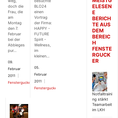
MEISTG
weg,
besuchte
ELESEN
doch die
BLO24
E
Frau, die
einen
am
Vortrag
BERICH
Montag
der Firma:
TE AUS
den 7.
HAPPY -
DEM
Februar
FUTURE
BEREIC
bei der
Spirit -
H
Abbieges
Wellness,
FENSTE
pur…
im
RGUCK
kleinen…
ER
09.
05.
Februar
Februar
2011
2011
Fenstergucker
Fenstergucker
Notfalltraini
ng stärkt
Teamarbeit
im LKH