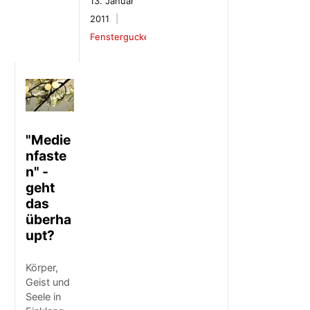
13. Januar
2011
Fenstergucker
"Medie
nfaste
n" -
geht
das
überha
upt?
Körper,
Geist und
Seele in