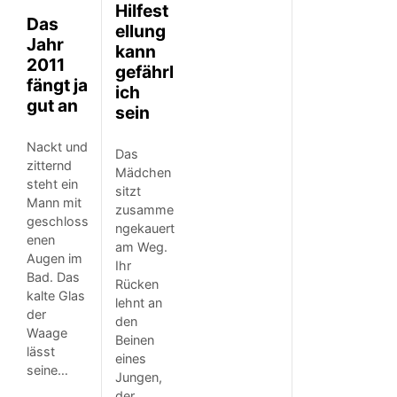
Hilfest
Das
ellung
Jahr
kann
2011
gefährl
fängt ja
ich
gut an
sein
Nackt und
Das
zitternd
Mädchen
steht ein
sitzt
Mann mit
zusamme
geschloss
ngekauert
enen
am Weg.
Augen im
Ihr
Bad. Das
Rücken
kalte Glas
lehnt an
der
den
Waage
Beinen
lässt
eines
seine…
Jungen,
der