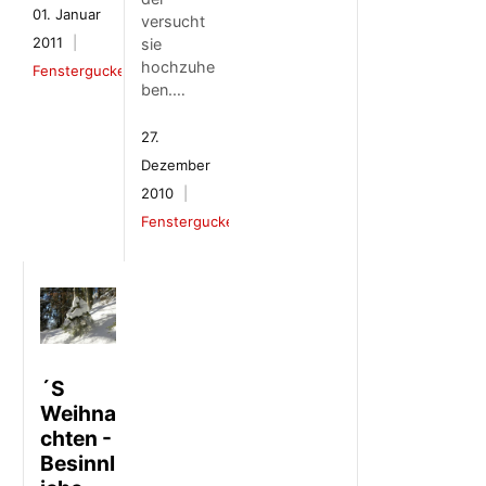
01. Januar
versucht
2011
sie
hochzuhe
Fenstergucker
ben.…
27.
Dezember
2010
Fenstergucker
´S
Weihna
chten -
Besinnl