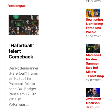
21.10.2025
Fenstergucker
Spanisches
Licht bringt
Farbe und
Poesie
16.07.2026
"Häferlball"
feiert
Matchball
Comeback
für den
Summer
Sale bei
Der Rottenmanner
Mike's
„Häferlball“, früher
Tennisshop
ein Kultball im
22.07.2026
Paltental, feierte
nach 30-jähriger
Pause am 12. 02.
Zwischen
2011 im
Chanson,
Volkshaus…
Jazz und