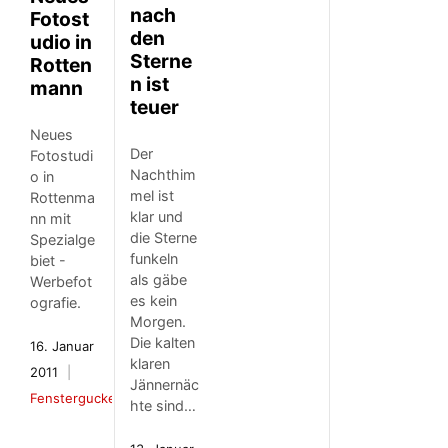
nach
Fotost
den
udio in
Sterne
Rotten
n ist
mann
teuer
Neues
Der
Fotostudi
Nachthim
o in
mel ist
Rottenma
klar und
nn mit
die Sterne
Spezialge
funkeln
biet -
als gäbe
Werbefot
es kein
ografie.
Morgen.
Die kalten
16. Januar
klaren
2011
Jännernäc
Fenstergucker
hte sind…