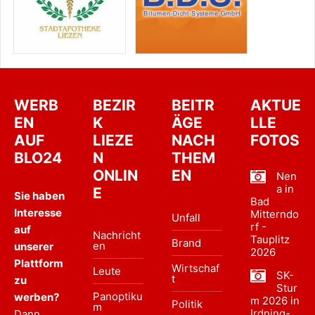
WERB
BEZIR
BEITR
AKTUE
EN
K
ÄGE
LLE
AUF
LIEZE
NACH
FOTOS
BLO24
N
THEM
ONLIN
EN
Nen
a in
E
Sie haben
Bad
Interesse
Mitterndo
Unfall
rf -
auf
Nachricht
Tauplitz
Brand
en
unserer
2026
Plattform
Wirtschaf
Leute
SK-
t
zu
Stur
Panoptiku
werben?
m 2026 in
Politik
m
Irdning-
Dann