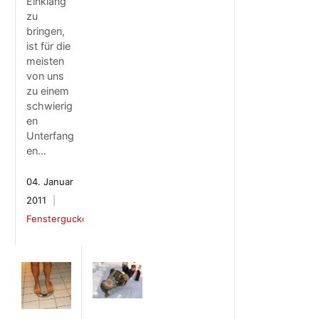
Einklang
zu
bringen,
ist für die
meisten
von uns
zu einem
schwierig
en
Unterfang
en…
04. Januar
2011
Fenstergucker