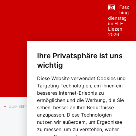
Fasc
hing
dienstag
im ELI-
Liezen
2026
Fasc
hing
Ihre Privatsphäre ist uns
sumzug
2026
wichtig
Weissenb
ach in
Liezen
Diese Website verwendet Cookies und
Targeting Technologien, um Ihnen ein
besseres Internet-Erlebnis zu
ermöglichen und die Werbung, die Sie
ZUM SEITENANFANG
sehen, besser an Ihre Bedürfnisse
anzupassen. Diese Technologien
Auf BLO24.at werben?
nutzen wir außerdem, um Ergebnisse
+43 (0)664 2226600
zu messen, um zu verstehen, woher