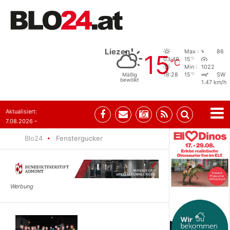
Liezen
Max :
86
15
°C
03:49
15
°C
Min :
1022
°C
Mäßig
18:28
15
SW
bewölkt
1.47 km/h
Aktualisiert:
7.08.2026 –
09:05
Blo24
Fenstergucker