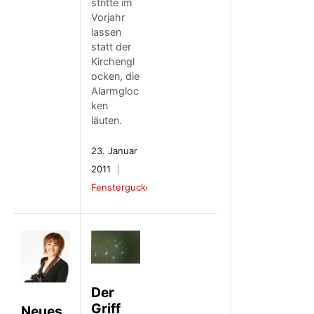
stritte im
Vorjahr
lassen
statt der
Kirchengl
ocken, die
Alarmgloc
ken
läuten.
23. Januar
2011
Fenstergucker
Der
Griff
Neues