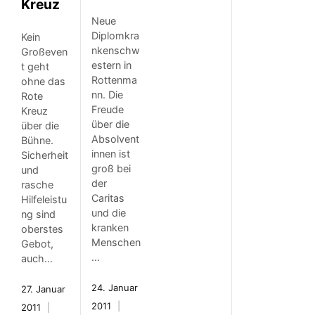
Kreuz
Neue
Diplomkra
Kein
nkenschw
Großeven
estern in
t geht
Rottenma
ohne das
nn. Die
Rote
Freude
Kreuz
über die
über die
Absolvent
Bühne.
innen ist
Sicherheit
groß bei
und
der
rasche
Caritas
Hilfeleistu
und die
ng sind
kranken
oberstes
Menschen
Gebot,
…
auch…
24. Januar
27. Januar
2011
2011