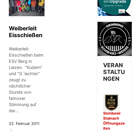
Weiberleit
Eisschießen
Weiberleit-
Eisschießen beim
ESV Berg in
VERAN
Liezen. "Kudern"
STALTU
und "G´lachter"
NGEN
zeugt zu
nächtlicher
Stunde von
famoser
Stimmung auf
der…
Stehbeisl
Stainach
22. Februar 2011
Öffnungsze
iten