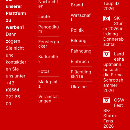
Nachricht
Tauplitz
Brand
en
unserer
2026
Plattform
Wirtschaf
Leute
SK-
t
zu
Stur
Panoptiku
werben?
m 2026 in
Politik
m
Irdning-
Dann
Donnersb
Bildung
zögern
Fenstergu
achtal
cker
Sie nicht
Fahndung
Land
und
Kulturelle
esha
s
Einbruch
kontaktier
uptmann
en Sie
besucht
Fotos
Flüchtling
die Firma
uns unter
skrise
Schrottsh
Marktplat
+43
ammer
z
Ukraine
(0)664
2026
Veranstalt
222 66
GSW
ungen
00
.
Fest
SK-
Sturm-
Fans
2026