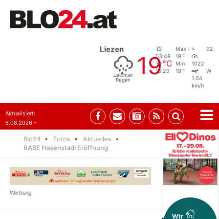
Liezen
Max :
92
19
°C
03:48
19
°C
Min :
1022
°C
18:29
19
W
Leichter
1.04
Regen
km/h
Aktualisiert:
6.08.2026 –
10:52
Blo24
Fotos
Aktuelles
BASE Hasenstadl Eröffnung