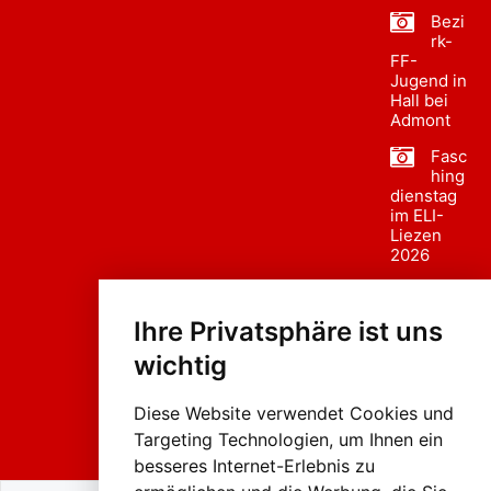
Bezi
rk-
FF-
Jugend in
Hall bei
Admont
Fasc
hing
dienstag
im ELI-
Liezen
2026
Fasc
hing
Ihre Privatsphäre ist uns
sumzug
2026
wichtig
Weissenb
ach in
Liezen
Diese Website verwendet Cookies und
Targeting Technologien, um Ihnen ein
besseres Internet-Erlebnis zu