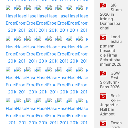
SK-
Sturm
2026 in
Irdning-
Donnersba
chtal
Land
eshau
ptmann
besucht
die Firma
Schrottsha
mmer 2026
GSW
Fest
SK-Sturm-
Fans 2026
Bezir
k-FF-
Jugend in
Hall bei
Admont
Fasch
ingdi