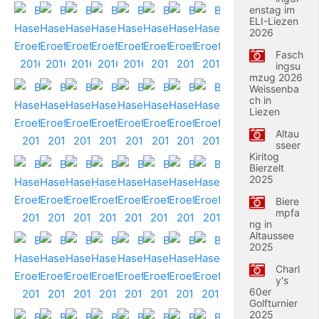
enstag im
ELI-Liezen
2026
Fasch
ingsu
mzug 2026
Weissenba
ch in
Liezen
Altau
sseer
Kiritog
Bierzelt
2025
Biere
mpfa
ng in
Altaussee
2025
Charl
y's
60er
Golfturnier
2025