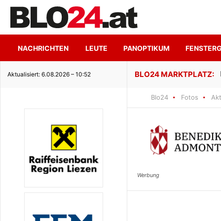
NACHRICHTEN
LEUTE
PANOPTIKUM
FENSTER
Hoher Genuss trifft ruhige Seeidylle
Aktualisiert: 6.08.2026 – 10:52
Blo24
Fotos
Akt