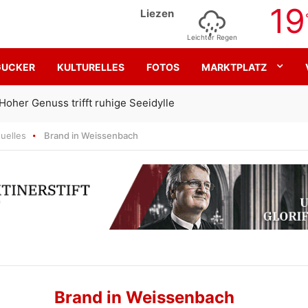
19
Liezen
Leichter Regen
GUCKER
KULTURELLES
FOTOS
MARKTPLATZ
Gemeinsam für den SK Sturm
uelles
Brand in Weissenbach
Brand in Weissenbach