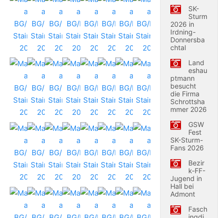
SK-
Sturm
2026 in
Irdning-
Donnersba
chtal
Land
eshau
ptmann
besucht
die Firma
Schrottsha
mmer 2026
GSW
Fest
SK-Sturm-
Fans 2026
Bezir
k-FF-
Jugend in
Hall bei
Admont
Fasch
ingdi