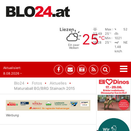
Liezen
Max :
52
25
°C
03:49
25
°C
Min :
1021
°C
18:28
25
NE
Ein paar
1.48
Wolken
km/h
Aktualisiert:
8.08.2026 –
07:35
Blo24
Fotos
Aktuelles
Maturaball BG/BRG Stainach 2015