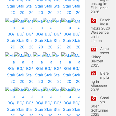
enstag im
ELI-Liezen
2026
Fasch
ingsu
mzug 2026
Weissenba
ch in
Liezen
Altau
sseer
Kiritog
Bierzelt
2025
Biere
mpfa
ng in
Altaussee
2025
Charl
y's
60er
Golfturnier
2025