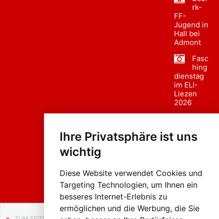
rk-
FF-
Jugend in
Hall bei
Admont
Fasc
hing
dienstag
im ELI-
Liezen
2026
Fasc
hing
Ihre Privatsphäre ist uns
sumzug
2026
wichtig
Weissenb
ach in
Liezen
Diese Website verwendet Cookies und
Targeting Technologien, um Ihnen ein
besseres Internet-Erlebnis zu
ermöglichen und die Werbung, die Sie
ZUM SEITENANFANG