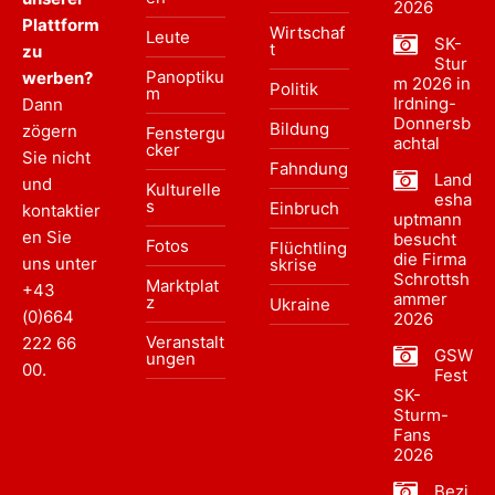
2026
Plattform
Wirtschaf
Leute
SK-
t
zu
Stur
Panoptiku
werben?
m 2026 in
Politik
m
Irdning-
Dann
Donnersb
Bildung
zögern
Fenstergu
achtal
cker
Sie nicht
Fahndung
Land
und
Kulturelle
esha
s
Einbruch
kontaktier
uptmann
en Sie
besucht
Fotos
Flüchtling
die Firma
uns unter
skrise
Schrottsh
Marktplat
+43
ammer
z
Ukraine
(0)664
2026
Veranstalt
222 66
GSW
ungen
00
.
Fest
SK-
Sturm-
Fans
2026
Bezi