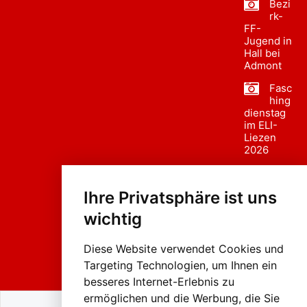
Bezi
rk-
FF-
Jugend in
Hall bei
Admont
Fasc
hing
dienstag
im ELI-
Liezen
2026
Fasc
hing
Ihre Privatsphäre ist uns
sumzug
2026
wichtig
Weissenb
ach in
Liezen
Diese Website verwendet Cookies und
Targeting Technologien, um Ihnen ein
besseres Internet-Erlebnis zu
ermöglichen und die Werbung, die Sie