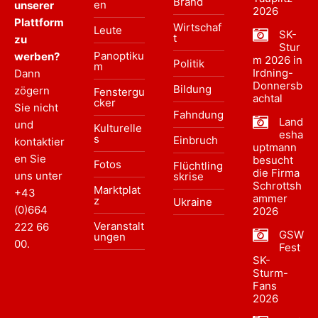
Brand
en
unserer
2026
Plattform
Wirtschaf
Leute
SK-
t
zu
Stur
Panoptiku
werben?
m 2026 in
Politik
m
Irdning-
Dann
Donnersb
Bildung
zögern
Fenstergu
achtal
cker
Sie nicht
Fahndung
Land
und
Kulturelle
esha
s
Einbruch
kontaktier
uptmann
en Sie
besucht
Fotos
Flüchtling
die Firma
uns unter
skrise
Schrottsh
Marktplat
+43
ammer
z
Ukraine
(0)664
2026
Veranstalt
222 66
GSW
ungen
00
.
Fest
SK-
Sturm-
Fans
2026