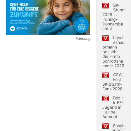
SK-
Sturm
2026 in
Irdning-
Donnersba
chtal
Land
Werbung
eshau
ptmann
besucht
die Firma
Schrottsha
mmer 2026
GSW
Fest
SK-Sturm-
Fans 2026
Bezir
k-FF-
Jugend in
Hall bei
Admont
Fasch
ingdi