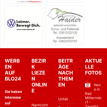
WERB
BEZIR
BEITR
AKTUE
EN
K
ÄGE
LLE
AUF
LIEZE
NACH
FOTOS
BLO24
N
THEM
ONLIN
EN
Nen
a in
E
Sie haben
Bad
Interesse
Mitterndo
Unfall
rf -
auf
Nachricht
Tauplitz