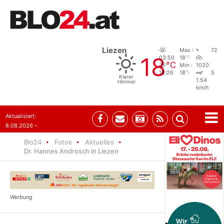
Liezen
Max :
72
18
°C
03:50
18
°C
Min :
1020
°C
18:26
18
S
Klarer
1.54
Himmel
km/h
Aktualisiert:
8.08.2026 –
07:35
Blo24
Fotos
Aktuelles
Dr. Hannes Androsch in Liezen