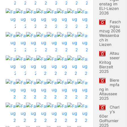
enstag im
ELI-Liezen
2026
Fasch
ingsu
mzug 2026
Weissenba
ch in
Liezen
Altau
sseer
Kiritog
Bierzelt
2025
Biere
mpfa
ng in
Altaussee
2025
Charl
y's
60er
Golfturnier
2025