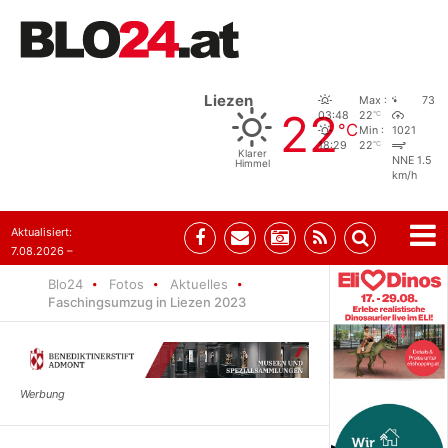
Liezen
Max :
73
22
°C
03:48
22
°C
Min :
1021
°C
18:29
22
Klarer
NNE 1.5
Himmel
km/h
Aktualisiert:
7.08.2026 –
09:05
Blo24
Fotos
Aktuelles
Faschingsumzug in Liezen 2023