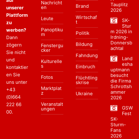
auf
Nachricht
Tauplitz
Brand
en
unserer
2026
Plattform
Wirtschaf
Leute
SK-
t
zu
Stur
Panoptiku
werben?
m 2026 in
Politik
m
Irdning-
Dann
Donnersb
Bildung
zögern
Fenstergu
achtal
cker
Sie nicht
Fahndung
Land
und
Kulturelle
esha
s
Einbruch
kontaktier
uptmann
en Sie
besucht
Fotos
Flüchtling
die Firma
uns unter
skrise
Schrottsh
Marktplat
+43
ammer
z
Ukraine
(0)664
2026
Veranstalt
222 66
GSW
ungen
00
.
Fest
SK-
Sturm-
Fans
2026