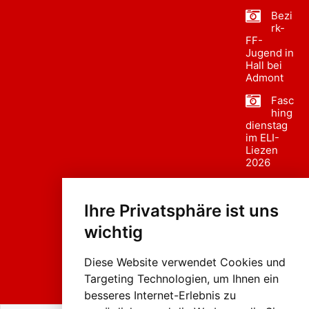
Bezi
rk-
FF-
Jugend in
Hall bei
Admont
Fasc
hing
dienstag
im ELI-
Liezen
2026
Fasc
hing
Ihre Privatsphäre ist uns
sumzug
2026
wichtig
Weissenb
ach in
Liezen
Diese Website verwendet Cookies und
Targeting Technologien, um Ihnen ein
besseres Internet-Erlebnis zu