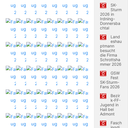
SK-
Sturm
2026 in
Irdning-
Donnersba
chtal
Land
eshau
ptmann
besucht
die Firma
Schrottsha
mmer 2026
GSW
Fest
SK-Sturm-
Fans 2026
Bezir
k-FF-
Jugend in
Hall bei
Admont
Fasch
ingdi