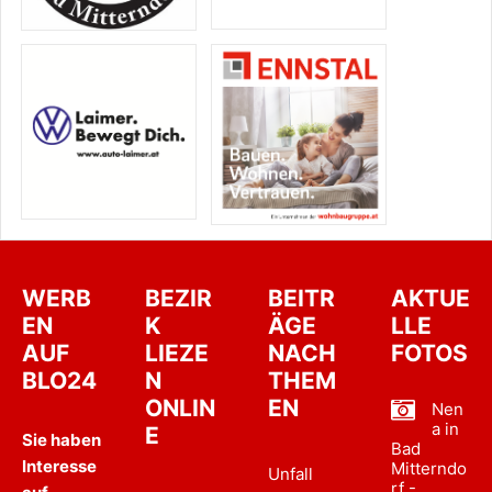
WERB
BEZIR
BEITR
AKTUE
EN
K
ÄGE
LLE
AUF
LIEZE
NACH
FOTOS
BLO24
N
THEM
ONLIN
EN
Nen
a in
E
Sie haben
Bad
Interesse
Mitterndo
Unfall
rf -