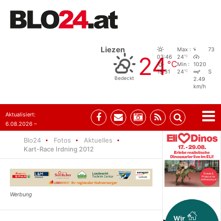
Liezen
Max :
73
24
°C
03:46
24
°C
Min :
1020
°C
18:31
24
S
Bedeckt
2.49
km/h
Aktualisiert:
6.08.2026 –
10:52
Blo24
Fotos
Aktuelles
Kart-Race Irdning 2012