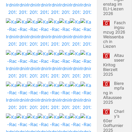
enstag im
ELI-Liezen
2026
Fasch
ingsu
mzug 2026
Weissenba
ch in
Liezen
Altau
sseer
Kiritog
Bierzelt
2025
Biere
mpfa
ng in
Altaussee
2025
Charl
y's
60er
Golfturnier
2025