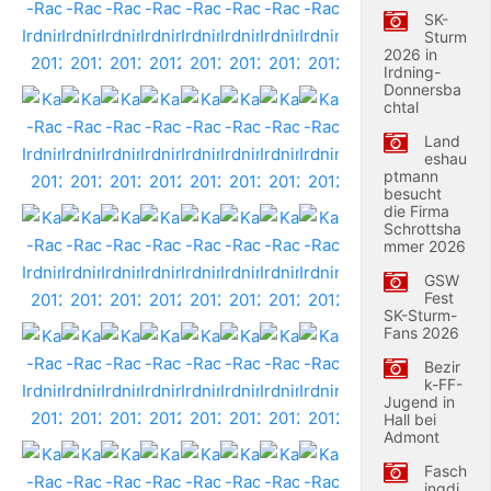
SK-
Sturm
2026 in
Irdning-
Donnersba
chtal
Land
eshau
ptmann
besucht
die Firma
Schrottsha
mmer 2026
GSW
Fest
SK-Sturm-
Fans 2026
Bezir
k-FF-
Jugend in
Hall bei
Admont
Fasch
ingdi