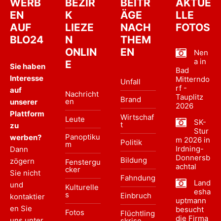
WERB
BEZIR
BEITR
AKTUE
EN
K
ÄGE
LLE
AUF
LIEZE
NACH
FOTOS
BLO24
N
THEM
ONLIN
EN
Nen
a in
E
Sie haben
Bad
Interesse
Mitterndo
Unfall
rf -
auf
Nachricht
Tauplitz
Brand
en
unserer
2026
Plattform
Wirtschaf
Leute
SK-
t
zu
Stur
Panoptiku
werben?
m 2026 in
Politik
m
Irdning-
Dann
Donnersb
Bildung
zögern
Fenstergu
achtal
cker
Sie nicht
Fahndung
Land
und
Kulturelle
esha
s
Einbruch
kontaktier
uptmann
en Sie
besucht
Fotos
Flüchtling
die Firma
uns unter
skrise