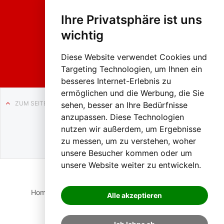
Fasc
hing
Ihre Privatsphäre ist uns
sumzug
2026
wichtig
Weissenb
ach in
Liezen
Diese Website verwendet Cookies und
Targeting Technologien, um Ihnen ein
besseres Internet-Erlebnis zu
ermöglichen und die Werbung, die Sie
ZUM SEITENANFANG
sehen, besser an Ihre Bedürfnisse
anzupassen. Diese Technologien
Auf BLO24.at werben?
nutzen wir außerdem, um Ergebnisse
+43 (0)664 2226600
zu messen, um zu verstehen, woher
unsere Besucher kommen oder um
unsere Website weiter zu entwickeln.
Home
Suche
Login
Impressum
Datenschutz
Alle akzeptieren
Kontakt