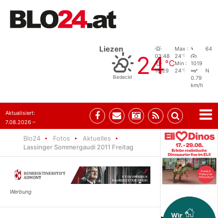
Liezen
Max :
64
24
°C
03:48
24
°C
Min :
1019
°C
18:29
24
N
Bedeckt
0.79
km/h
Aktualisiert:
7.08.2026 –
09:05
Blo24
Fotos
Aktuelles
Lassinger Sommergaudi 2011 Freitag