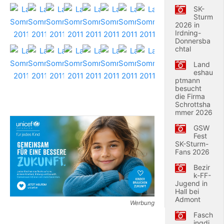
SK-
Sturm
2026 in
Irdning-
Donnersba
chtal
Land
eshau
ptmann
besucht
die Firma
Schrottsha
mmer 2026
GSW
Fest
SK-Sturm-
Fans 2026
Bezir
k-FF-
Jugend in
Hall bei
Admont
Werbung
Fasch
ingdi