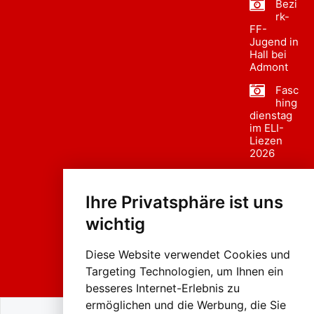
Bezi
rk-
FF-
Jugend in
Hall bei
Admont
Fasc
hing
dienstag
im ELI-
Liezen
2026
Fasc
hing
Ihre Privatsphäre ist uns
sumzug
2026
wichtig
Weissenb
ach in
Liezen
Diese Website verwendet Cookies und
Targeting Technologien, um Ihnen ein
besseres Internet-Erlebnis zu
ermöglichen und die Werbung, die Sie