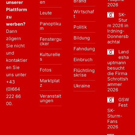
Brand
en
unserer
2026
Plattform
Wirtschaf
Leute
SK-
t
zu
Stur
Panoptiku
werben?
m 2026 in
Politik
m
Irdning-
Dann
Donnersb
Bildung
zögern
Fenstergu
achtal
cker
Sie nicht
Fahndung
Land
und
Kulturelle
esha
s
Einbruch
kontaktier
uptmann
en Sie
besucht
Fotos
Flüchtling
die Firma
uns unter
skrise
Schrottsh
Marktplat
+43
ammer
z
Ukraine
(0)664
2026
Veranstalt
222 66
GSW
ungen
00
.
Fest
SK-
Sturm-
Fans
2026