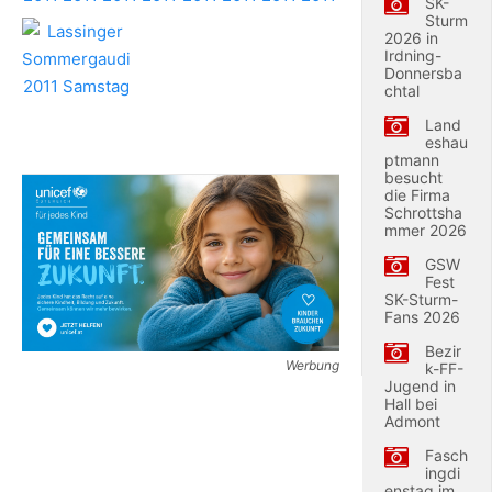
SK-
Sturm
2026 in
Irdning-
Donnersba
chtal
Land
eshau
ptmann
besucht
die Firma
Schrottsha
mmer 2026
GSW
Fest
SK-Sturm-
Fans 2026
Bezir
Werbung
k-FF-
Jugend in
Hall bei
Admont
Fasch
ingdi
enstag im