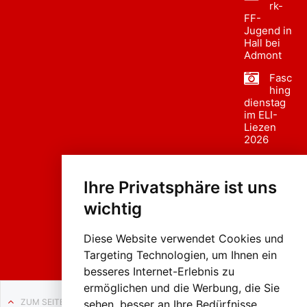
rk-
FF-
Jugend in
Hall bei
Admont
Fasc
hing
dienstag
im ELI-
Liezen
2026
Fasc
hing
Ihre Privatsphäre ist uns
sumzug
2026
wichtig
Weissenb
ach in
Liezen
Diese Website verwendet Cookies und
Targeting Technologien, um Ihnen ein
besseres Internet-Erlebnis zu
ermöglichen und die Werbung, die Sie
ZUM SEITENANFANG
sehen, besser an Ihre Bedürfnisse