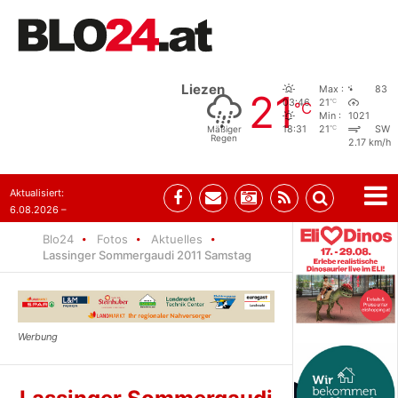
Liezen
Max :
83
21
°C
03:46
21
°C
Min :
1021
°C
Mäßiger
18:31
21
SW
Regen
2.17 km/h
Aktualisiert:
6.08.2026 –
10:52
Blo24
Fotos
Aktuelles
Lassinger Sommergaudi 2011 Samstag