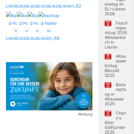
enstag im
ELI-Liezen
2026
Fasch
ingsu
mzug 2026
Weissenba
ch in
Liezen
Altau
sseer
Kiritog
Bierzelt
2025
Biere
mpfa
ng in
Altaussee
2025
Charl
Werbung
y's
60er
Golfturnier
2025