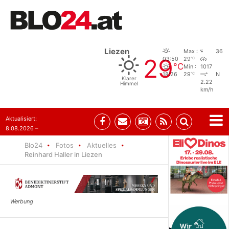
Liezen
Max :
36
29
°C
03:50
29
°C
Min :
1017
°C
18:26
29
N
Klarer
2.22
Himmel
km/h
Aktualisiert:
8.08.2026 –
07:35
Blo24
Fotos
Aktuelles
Reinhard Haller in Liezen