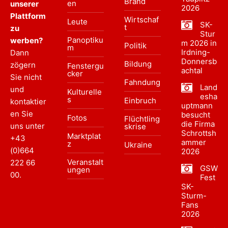
Brand
en
unserer
2026
Plattform
Wirtschaf
Leute
SK-
t
zu
Stur
Panoptiku
werben?
m 2026 in
Politik
m
Irdning-
Dann
Donnersb
Bildung
zögern
Fenstergu
achtal
cker
Sie nicht
Fahndung
Land
und
Kulturelle
esha
s
Einbruch
kontaktier
uptmann
en Sie
besucht
Fotos
Flüchtling
die Firma
uns unter
skrise
Schrottsh
Marktplat
+43
ammer
z
Ukraine
(0)664
2026
Veranstalt
222 66
GSW
ungen
00
.
Fest
SK-
Sturm-
Fans
2026