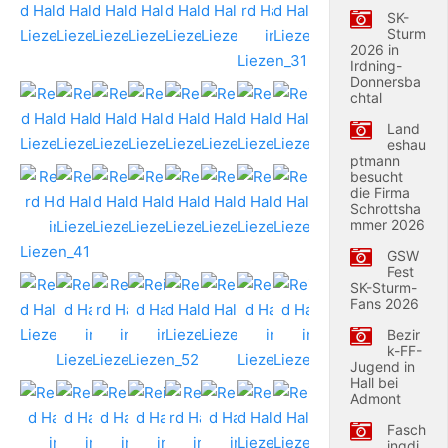
SK-
Sturm
2026 in
Irdning-
Donnersba
chtal
Land
eshau
ptmann
besucht
die Firma
Schrottsha
mmer 2026
GSW
Fest
SK-Sturm-
Fans 2026
Bezir
k-FF-
Jugend in
Hall bei
Admont
Fasch
ingdi