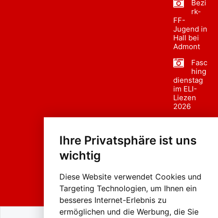
Bezi
rk-
FF-
Jugend in
Hall bei
Admont
Fasc
hing
dienstag
im ELI-
Liezen
2026
Fasc
hing
Ihre Privatsphäre ist uns
sumzug
2026
wichtig
Weissenb
ach in
Liezen
Diese Website verwendet Cookies und
Targeting Technologien, um Ihnen ein
besseres Internet-Erlebnis zu
ermöglichen und die Werbung, die Sie