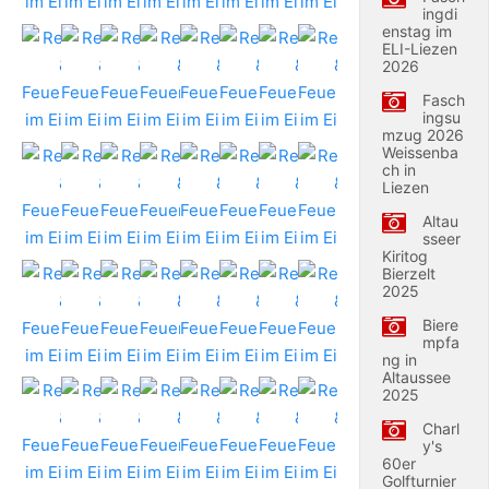
ingdi
enstag im
ELI-Liezen
2026
Fasch
ingsu
mzug 2026
Weissenba
ch in
Liezen
Altau
sseer
Kiritog
Bierzelt
2025
Biere
mpfa
ng in
Altaussee
2025
Charl
y's
60er
Golfturnier