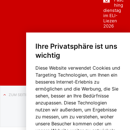
hing
dienstag
im ELI-
Liezen
2026
Fasc
hing
Ihre Privatsphäre ist uns
sumzug
2026
wichtig
Weissenb
ach in
Liezen
Diese Website verwendet Cookies und
Targeting Technologien, um Ihnen ein
besseres Internet-Erlebnis zu
ermöglichen und die Werbung, die Sie
ZUM SEITENANFANG
sehen, besser an Ihre Bedürfnisse
anzupassen. Diese Technologien
Auf BLO24.at werben?
nutzen wir außerdem, um Ergebnisse
+43 (0)664 2226600
zu messen, um zu verstehen, woher
unsere Besucher kommen oder um