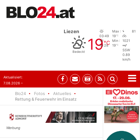
Liezen
Max :
81
°C
03:49
19
19
Min :
1021
°C
°C
18:28
19
SSW
Bedeckt
0.89
km/h
Aktualisiert:
7.08.2026 –
09:05
Blo24
Fotos
Aktuelles
Rettung & Feuerwehr im Einsatz