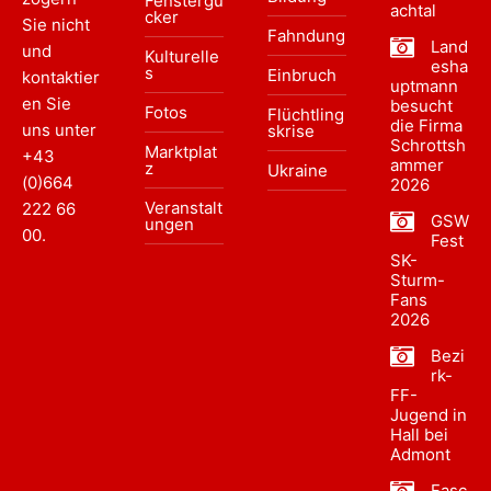
Fenstergu
achtal
cker
Sie nicht
Fahndung
Land
und
Kulturelle
esha
s
Einbruch
kontaktier
uptmann
en Sie
besucht
Fotos
Flüchtling
die Firma
uns unter
skrise
Schrottsh
Marktplat
+43
ammer
z
Ukraine
(0)664
2026
Veranstalt
222 66
GSW
ungen
00
.
Fest
SK-
Sturm-
Fans
2026
Bezi
rk-
FF-
Jugend in
Hall bei
Admont
Fasc