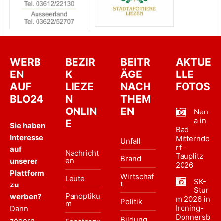
WERB
BEZIR
BEITR
AKTUE
EN
K
ÄGE
LLE
AUF
LIEZE
NACH
FOTOS
BLO24
N
THEM
ONLIN
EN
Nen
a in
E
Sie haben
Bad
Interesse
Mitterndo
Unfall
rf -
auf
Nachricht
Tauplitz
Brand
en
unserer
2026
Plattform
Wirtschaf
Leute
SK-
t
zu
Stur
Panoptiku
werben?
m 2026 in
Politik
m
Irdning-
Dann
Donnersb
Bildung
zögern